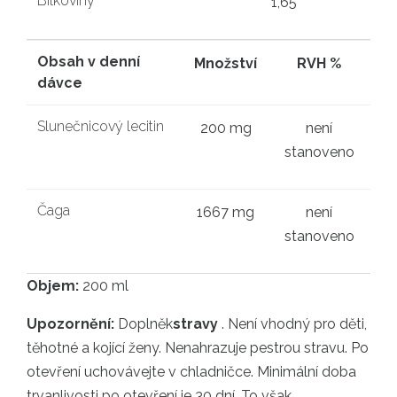
Bílkoviny
1,65
Obsah v denní
Množství
RVH %
dávce
Slunečnicový lecitin
200 mg
není
stanoveno
Čaga
1667 mg
není
stanoveno
Objem:
200 ml
Upozornění:
Doplněk
stravy
. Není vhodný pro děti,
těhotné a kojící ženy. Nenahrazuje pestrou stravu. Po
otevření uchovávejte v chladničce. Minimální doba
trvanlivosti po otevření je 30 dní. To však