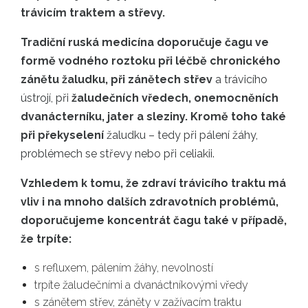
trávicím traktem a střevy.
Tradiční ruská medicína doporučuje čagu ve
formě vodného roztoku při léčbě chronického
zánětu žaludku, při zánětech střev
a trávicího
ústrojí, při
žaludečních vředech, onemocněních
dvanácterníku, jater a sleziny. Kromě toho také
při překyselení
žaludku – tedy při pálení žáhy,
problémech se střevy nebo při celiakii.
Vzhledem k tomu, že zdraví trávicího traktu má
vliv i na mnoho dalších zdravotních problémů,
doporučujeme koncentrát čagu také v případě,
že trpíte:
s refluxem, pálením žáhy, nevolností
trpíte žaludečními a dvanáctníkovými vředy
s zánětem střev, záněty v zažívacím traktu