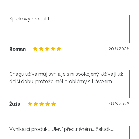
Špičkový produkt.
20
20.6.2026
Roman
Chagu užívá můj syn a je s ní spokojený. Užívá ji už
delší dobu, protože měl problémy s trávením.
18
18.6.2026
Žužu
Vynikající produkt. Uleví přeplněnému žaludku.