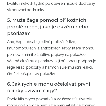
kvalitu i několik týdnů po otevření, jsou-li dodrženy
skladovací podmínky.
5. Může čaga pomoci při kožních
problémech, jako je ekzém nebo
psoriáza?
Ano, čaga obsahuje silné protizánětlivé,
imunomodulační a antioxidační látky, které mohou
pomoci zmírnit zánětlivé projevy na pokožce,
včetně ekzémů a psoriázy. Její působení podporuje
regeneraci pokožky a harmonizuje imunitní reakci,
čímž zlepšuje stav pokožky.
6. Jak rychle mohu očekávat první
účinky užívání čagy?
Podle klinických poznatků a zkušeností uživatelů
může dojít k viditelnému zlepšení vitality a zmírnění