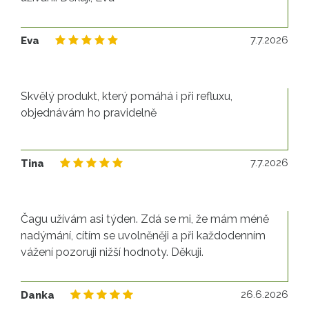
7.
7.7.2026
Eva
Skvělý produkt, který pomáhá i při refluxu,
objednávám ho pravidelně
7.
7.7.2026
Tina
Čagu užívám asi týden. Zdá se mi, že mám méně
nadýmání, cítím se uvolněněji a při každodenním
vážení pozoruji nižší hodnoty. Děkuji.
26
26.6.2026
Danka