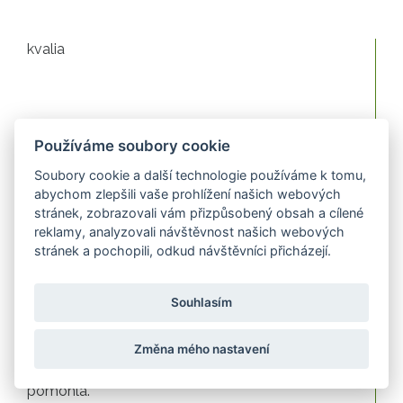
kvalia
23
23.4.2026
SO
Používáme soubory cookie
Soubory cookie a další technologie používáme k tomu,
abychom zlepšili vaše prohlížení našich webových
S produktem jsem spokojená.
stránek, zobrazovali vám přizpůsobený obsah a cílené
reklamy, analyzovali návštěvnost našich webových
stránek a pochopili, odkud návštěvníci přicházejí.
22
22.4.2026
Zuzana
Souhlasím
Změna mého nastavení
Musela jsem si na tu chuť zvyknout, ale určitě mi
pomohla.