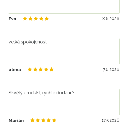
8.
8.6.2026
Eva
velká spokojenost
7.
7.6.2026
alena
Skvělý produkt, rychlé dodání ?
17
17.5.2026
Marián