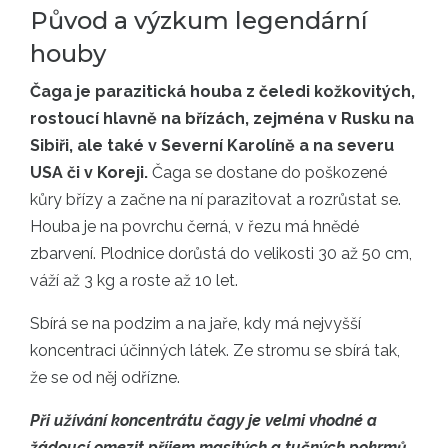
Původ a výzkum legendární
houby
Čaga je parazitická houba z čeledi kožkovitých,
rostoucí hlavně na břízách, zejména v Rusku na
Sibiři, ale také v Severní Karolíně a na severu
USA či v Koreji.
Čaga se dostane do poškozené
kůry břízy a začne na ní parazitovat a rozrůstat se.
Houba je na povrchu černá, v řezu má hnědé
zbarvení. Plodnice dorůstá do velikosti 30 až 50 cm,
váží až 3 kg a roste až 10 let.
Sbírá se na podzim a na jaře, kdy má nejvyšší
koncentraci účinných látek. Ze stromu se sbírá tak,
že se od něj odřízne.
Při užívání koncentrátu čagy je velmi vhodné a
žádoucí omezit příjem masitých a tučných pokrmů