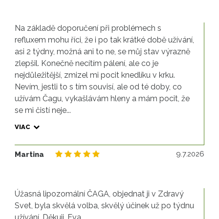
Na základě doporučení při problémech s
refluxem mohu říci, že i po tak krátké době užívání,
asi 2 týdny, možná ani to ne, se můj stav výrazně
zlepšil. Konečně necítím pálení, ale co je
nejdůležitější, zmizel mi pocit knedlíku v krku.
Nevím, jestli to s tím souvisí, ale od té doby, co
užívám Čagu, vykašlávám hleny a mám pocit, že
se mi čistí neje...
VIAC
9.
9.7.2026
Martina
Úžasná lipozomální ČAGA, objednat ji v Zdravý
Svet, byla skvělá volba, skvělý účinek už po týdnu
užívání. Děkuji, Eva