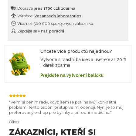
Doprava
přes 1700 czk zdarma
Výrobce:
Vesantech laboratories
Více než 500 000 spokojených zákazníků,
Zeptejte se v naši
poradni
Chcete více produktů najednou?
Vytvořte si vlastní balíček a ušetřete až 20 %
+ dárek zdarma
Přejděte na vytvoření balíčku
ta a
Velmi si cením rady, když jsem se ptal na svůj konkrétní
Vaš
problém. Tento osobní přístup velmi oceňuji. Nyní je to můj
napr
preferovaný e-shop pro bylinky a přírodní medicínu.
děkuj
Oliver
Mari
ZÁKAZNÍCI, KTEŘÍ SI