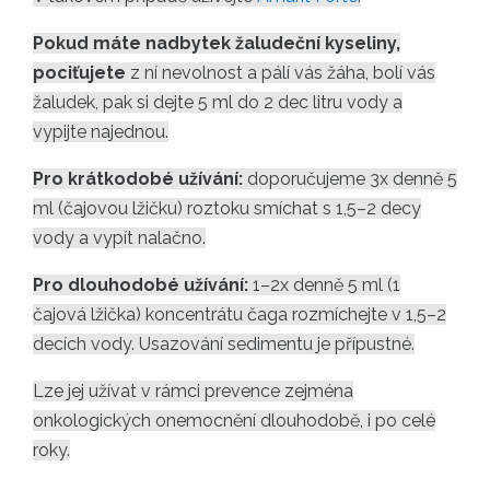
Pokud máte nadbytek žaludeční kyseliny,
pociťujete
z ní nevolnost a pálí vás žáha, bolí vás
žaludek, pak si dejte 5 ml do 2 dec litru vody a
vypijte najednou.
Pro krátkodobé užívání:
doporučujeme 3x denně 5
ml (čajovou lžičku) roztoku smíchat s 1,5–2 decy
vody a vypít nalačno.
Pro dlouhodobé užívání:
1–2x denně 5 ml (1
čajová lžička) koncentrátu čaga rozmíchejte v 1,5–2
decích vody. Usazování sedimentu je přípustné.
Lze jej užívat v rámci prevence zejména
onkologických onemocnění dlouhodobě, i po celé
roky.