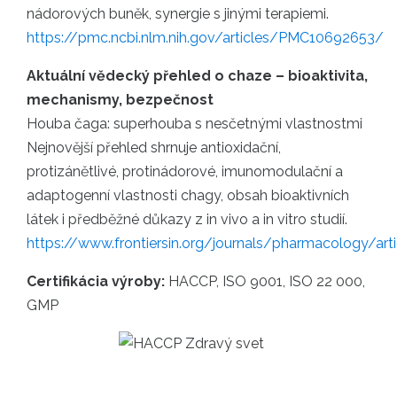
nádorových buněk, synergie s jinými terapiemi.
https://pmc.ncbi.nlm.nih.gov/articles/PMC10692653/
Aktuální vědecký přehled o chaze – bioaktivita,
mechanismy, bezpečnost
Houba čaga: superhouba s nesčetnými vlastnostmi
Nejnovější přehled shrnuje antioxidační,
protizánětlivé, protinádorové, imunomodulační a
adaptogenní vlastnosti chagy, obsah bioaktivních
látek i předběžné důkazy z in vivo a in vitro studií.
https://www.frontiersin.org/journals/pharmacology/art
Certifikácia výroby:
HACCP, ISO 9001, ISO 22 000,
GMP