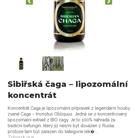
Sibiřská čaga – lipozomální
koncentrát
Koncentrát Čaga je lipozomální přípravek z legendární houby
zvané Čaga – Inonotus Obliquus. Jedná se o koncentrovaný
lipozomální extrakt z BIO čagy. Je to 100% náhrada za
tradiční befungin, který již nesmí být dovážen z Ruska,
protože tam byl zařazen do kategorie lék�...
Zobrazit více