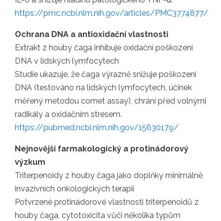
https://pmc.ncbi.nlm.nih.gov/articles/PMC3774877/
Ochrana DNA a antioxidační vlastnosti
Extrakt z houby čaga inhibuje oxidační poškození
DNA v lidských lymfocytech
Studie ukazuje, že čaga výrazně snižuje poškození
DNA (testováno na lidských lymfocytech, účinek
měřený metodou comet assay), chrání před volnými
radikály a oxidačním stresem.
https://pubmed.ncbi.nlm.nih.gov/15630179/
Nejnovější farmakologický a protinádorový
výzkum
Triterpenoidy z houby čaga jako doplňky minimálně
invazivních onkologických terapií
Potvrzené protinádorové vlastnosti triterpenoidů z
houby čaga, cytotoxicita vůči několika typům