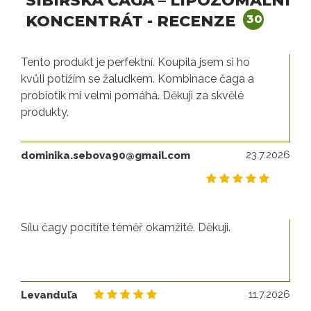
SIBIŘSKÁ ČAGA – LIPOZOMÁLNÍ
KONCENTRÁT - RECENZE
30
Tento produkt je perfektní. Koupila jsem si ho
kvůli potížím se žaludkem. Kombinace čaga a
probiotik mi velmi pomáhá. Děkuji za skvělé
produkty.
23
23.7.2026
dominika.sebova90@gmail.com
Sílu čagy pocítíte téměř okamžitě. Děkuji.
11
11.7.2026
Levanduľa