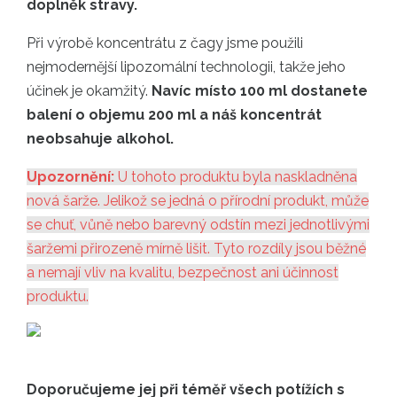
doplněk stravy.
Při výrobě koncentrátu z čagy jsme použili
nejmodernější lipozomální technologii, takže jeho
účinek je okamžitý.
Navíc místo 100 ml dostanete
balení o objemu 200 ml a náš koncentrát
neobsahuje alkohol.
Upozornění:
U tohoto produktu byla naskladněna
nová šarže. Jelikož se jedná o přírodní produkt, může
se chuť, vůně nebo barevný odstín mezi jednotlivými
šaržemi přirozeně mírně lišit. Tyto rozdíly jsou běžné
a nemají vliv na kvalitu, bezpečnost ani účinnost
produktu.
Doporučujeme jej při téměř všech potížích s