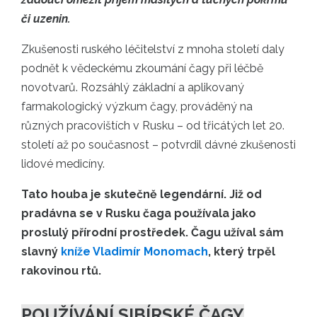
či uzenin.
Zkušenosti ruského léčitelství z mnoha století daly
podnět k vědeckému zkoumání čagy při léčbě
novotvarů. Rozsáhlý základní a aplikovaný
farmakologický výzkum čagy, prováděný na
různých pracovištích v Rusku – od třicátých let 20.
století až po současnost – potvrdil dávné zkušenosti
lidové medicíny.
Tato houba je skutečně legendární. Již od
pradávna se v Rusku čaga používala jako
proslulý přírodní prostředek. Čagu užíval sám
slavný
kníže Vladimír Monomach
, který trpěl
rakovinou rtů.
POUŽÍVÁNÍ SIBÍRSKÉ ČAGY