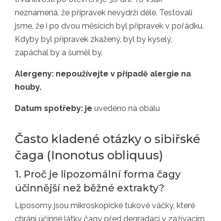
neznamená, že přípravek nevydrží déle. Testovali
jsme, že i po dvou měsících byl přípravek v pořádku.
Kdyby byl přípravek zkažený, byl by kyselý,
zapáchal by a šuměl by.
Alergeny: nepoužívejte v případě alergie na
houby.
Datum spotřeby: je
uvedeno na obalu
Často kladené otázky o sibiřské
čaga (Inonotus obliquus)
1. Proč je lipozomální forma čagy
účinnější než běžné extrakty?
Liposomy jsou mikroskopické tukové váčky, které
chrání účinné látky čagy před degradací v zažívacím