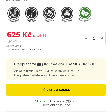
625 Kč
s DPH
-
+
1,30 €/den
Objem 200 ml
Jednotková cena 3 125 Kč / l
Předplatit za
594 Kč
/měsíčně (ušetřit 31 Kč/ks)
Získejte trvalou slevu
5 %
na každý další nákup.
Předplatné můžete kdykoli zrušit nebo změnit.
PŘIDAT DO KOŠÍKU
Skladem,
Dodání od 75 CZK
Odeslání do 24 hod