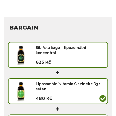
BARGAIN
Sibiřská čaga – lipozomální
koncentrát
625 Kč
Liposomální vitamín C + zinek + D3 +
selén
480 Kč