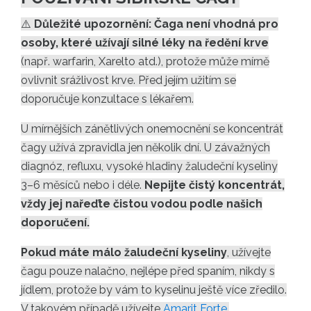
⚠️
Důležité upozornění:
Čaga není vhodná pro
osoby, které užívají silné léky na ředění krve
(např. warfarin, Xarelto atd.), protože může mírně
ovlivnit srážlivost krve. Před jejím užitím se
doporučuje konzultace s lékařem.
U mírnějších zánětlivých onemocnění se koncentrát
čagy užívá zpravidla jen několik dní. U závažných
diagnóz, refluxu, vysoké hladiny žaludeční kyseliny
3–6 měsíců nebo i déle.
Nepijte čistý koncentrát,
vždy jej nařeďte čistou vodou podle našich
doporučení.
Pokud máte málo žaludeční kyseliny
, užívejte
čagu pouze nalačno, nejlépe před spaním, nikdy s
jídlem, protože by vám to kyselinu ještě více zředilo.
V takovém případě užívejte
Amarit Forte
.