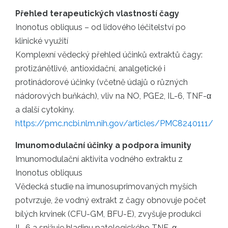
Přehled terapeutických vlastností čagy
Inonotus obliquus – od lidového léčitelství po
klinické využití
Komplexní vědecký přehled účinků extraktů čagy:
protizánětlivé, antioxidační, analgetické i
protinádorové účinky (včetně údajů o různých
nádorových buňkách), vliv na NO, PGE2, IL-6, TNF-α
a další cytokiny.
https://pmc.ncbi.nlm.nih.gov/articles/PMC8240111/
Imunomodulační účinky a podpora imunity
Imunomodulační aktivita vodného extraktu z
Inonotus obliquus
Vědecká studie na imunosuprimovaných myších
potvrzuje, že vodný extrakt z čagy obnovuje počet
bílých krvinek (CFU-GM, BFU-E), zvyšuje produkci
IL-6 a snižuje hladinu patologického TNF-α.