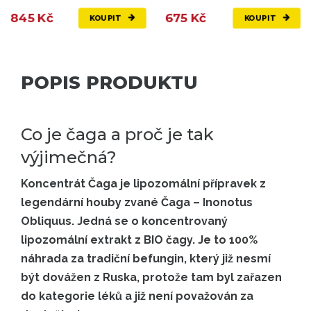
845 Kč
675 Kč
KOUPIT
KOUPIT
POPIS PRODUKTU
Co je čaga a proč je tak
výjimečná?
Koncentrát Čaga je lipozomální přípravek z
legendární houby zvané Čaga – Inonotus
Obliquus. Jedná se o koncentrovaný
lipozomální extrakt z BIO čagy. Je to 100%
náhrada za tradiční befungin, který již nesmí
být dovážen z Ruska, protože tam byl zařazen
do kategorie léků a již není považován za