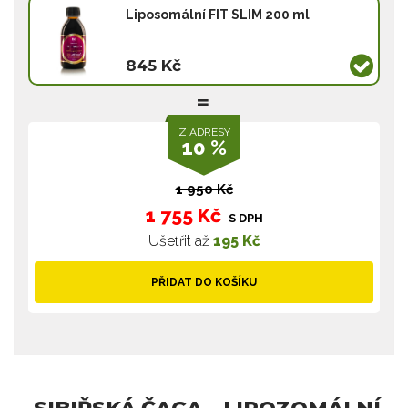
Liposomální FIT SLIM 200 ml
845 Kč
Z ADRESY
10 %
1 950 Kč
1 755 Kč
S DPH
Ušetřit až
195 Kč
PŘIDAT DO KOŠÍKU