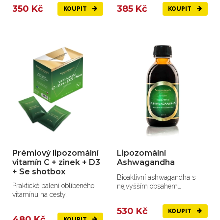
350 Kč
385 Kč
KOUPIT
KOUPIT
Prémiový lipozomální
Lipozomální
vitamín C + zinek + D3
Ashwagandha
+ Se shotbox
Bioaktivní ashwagandha s
Praktické balení oblíbeného
nejvyšším obsahem
vitamínu na cesty.
withanoidů na trhu
530 Kč
KOUPIT
480 Kč
KOUPIT