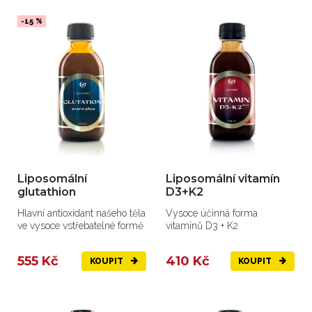
-15 %
Liposomální
Liposomální vitamín
glutathion
D3+K2
Hlavní antioxidant našeho těla
Vysoce účinná forma
ve vysoce vstřebatelné formě
vitamínů D3 + K2
555 Kč
410 Kč
KOUPIT
KOUPIT