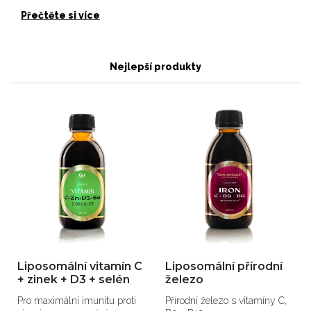
Přečtěte si více
Nejlepší produkty
Liposomální vitamín C
Liposomální přírodní
+ zinek + D3 + selén
železo
Pro maximální imunitu proti
Přírodní železo s vitamíny C,