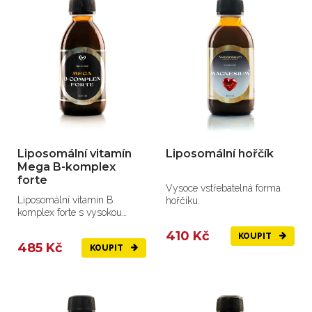
Liposomální vitamín
Liposomální hořčík
Mega B-komplex
forte
Vysoce vstřebatelná forma
Liposomální vitamín B
hořčíku.
komplex forte s vysokou
vstřebatelností
410 Kč
KOUPIT
485 Kč
KOUPIT