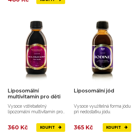
Liposomální
Liposomální jód
multivitamín pro děti
Vysoce vstřebatelný
Vysoce využitelná forma jódu
lipozomální multivitamín pro
při nedostatku jódu.
děti
360 Kč
365 Kč
KOUPIT
KOUPIT