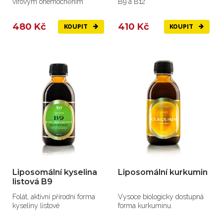
virovým onemocněním
B9 a B12
480 Kč
410 Kč
KOUPIT
KOUPIT
Liposomální kyselina
Liposomální kurkumin
listová B9
Folát, aktivní přírodní forma
Vysoce biologicky dostupná
kyseliny listové
forma kurkuminu.