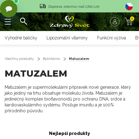
Doprava zdarma nad 1700 czk
Vrácení objednávky do 14 dnů
0
Rychlé dodání <36 hodin
Výhodné balíčky
Lipozomální vitamíny
Funkční výživa
B
Doprava zdarma nad 1700 czk
Vrácení objednávky do 14 dnů
Všechny produkty
Bylinkárna
Matuzalem
Rychlé dodání <36 hodin
MATUZALEM
Matuzalem je supermolekulární přípravek nové generace, který
jako jediný na trhu obsahuje molekulu života. Matuzalem je
jedinečný komplex bioflavonoidů pro ochranu DNA, srdce a
kardiovaskulárního systému. Posiluje imunitu a je 100%
přírodního původu.
Nejlepší produkty