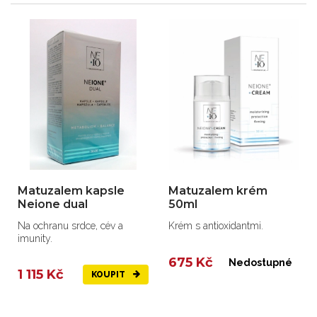
Matuzalem kapsle
Matuzalem krém
Neione dual
50ml
Na ochranu srdce, cév a
Krém s antioxidantmi.
imunity.
675 Kč
Nedostupné
1 115 Kč
KOUPIT