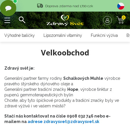
Doprava zdarma nad 1700 czk
Vrácení objednávky do 14 dnů
0
Rychlé dodání <36 hodin
Výhodné balíčky
Lipozomální vitamíny
Funkční výživa
B
Doprava zdarma nad 1700 czk
Velkoobchod
Vrácení objednávky do 14 dnů
Rychlé dodání <36 hodin
Zdravý svět je:
Generální partner farmy rodiny
Schalkových
Muhle
výrobce
pravého štýrského dýňového oleje a
Generální partner tradiční značky
Hope
, výrobce tinktur z
pupenů gemmoterapeutických bylin
Chcete, aby tyto špičkové produkty a tradiční značky byly ve
zdravé výživě i ve vašem městě?
Stačí nás kontaktovat na čísle 0908 032 746 nebo e-
mailem na
adrese zdravysvet@zdravysvet.sk