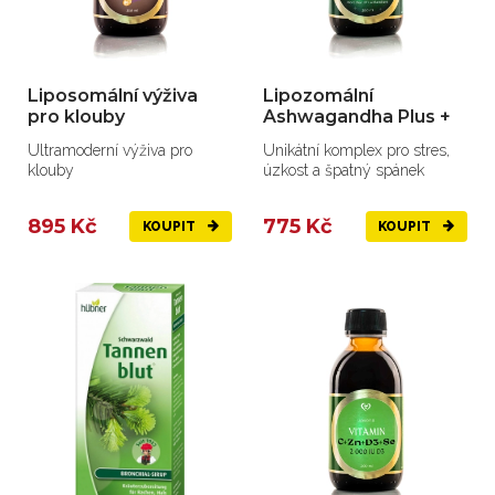
Liposomální výživa
Lipozomální
pro klouby
Ashwagandha Plus +
Ultramoderní výživa pro
Unikátní komplex pro stres,
klouby
úzkost a špatný spánek
895 Kč
775 Kč
KOUPIT
KOUPIT