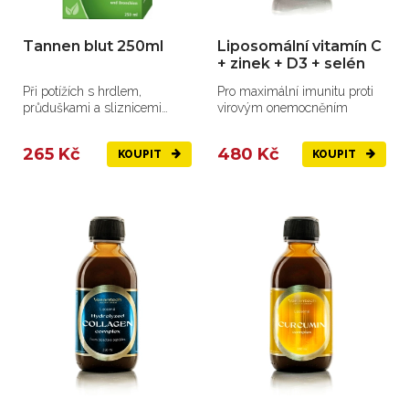
Tannen blut 250ml
Liposomální vitamín C
+ zinek + D3 + selén
Při potížích s hrdlem,
Pro maximální imunitu proti
průduškami a sliznicemi
virovým onemocněním
dýchacích cest.
265 Kč
480 Kč
KOUPIT
KOUPIT