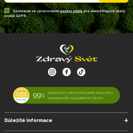
Souhlasím se zpracováním
osobní údaje
pro marketingové účely
podle GDPR.
99
doporučení zákazníků podle dotazníku
%
spokojenosti za posledních 90 dní
Důležité informace