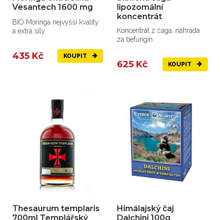
Vesantech 1600 mg
lipozomální
koncentrát
BIO Moringa nejvyšší kvality
Koncentrát z čaga, náhrada
a extra síly.
za befungin
435 Kč
KOUPIT
625 Kč
KOUPIT
Thesaurum templaris
Himálajský čaj
700ml Templářský
Dalchini 100g