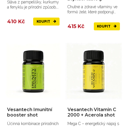
Šťáva z pampelišky, kurkumy
Chutné a zdravé vitamíny ve
a fenyklu je přírodní způsob,
formě želé, které podporují
jak podpořit...
správný růst, energi...
410 Kč
KOUPIT
415 Kč
KOUPIT
Vesantech Imunitní
Vesantech Vitamin C
booster shot
2000 + Acerola shot
Účinná kombinace přírodních
Mega C – energetický nápoj s