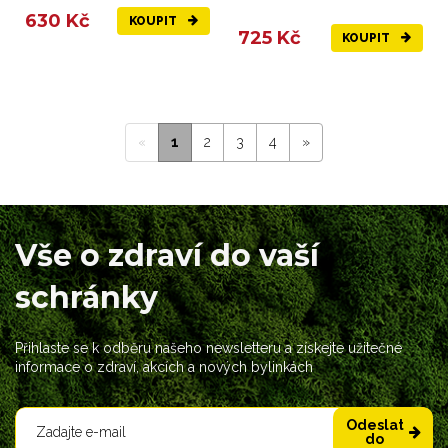
během těhotenství, po...
630 Kč
KOUPIT
725 Kč
KOUPIT
«
1
2
3
4
»
Vše o zdraví do vaší
schránky
Přihlaste se k odběru našeho newsletteru a získejte užitečné
informace o zdraví, akcích a nových bylinkách
Odeslat
do