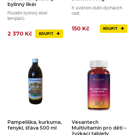
bylinný likér
K uvolnění dutin dýchacích
Původní bylinný elixír
cest.
templářů
150 Kč
KOUPIT
2 370 Kč
KOUPIT
Pampeliška, kurkuma,
Vesantech
fenykl, šťáva 500 ml
Multivitamin pro děti –
žvýkací tablety