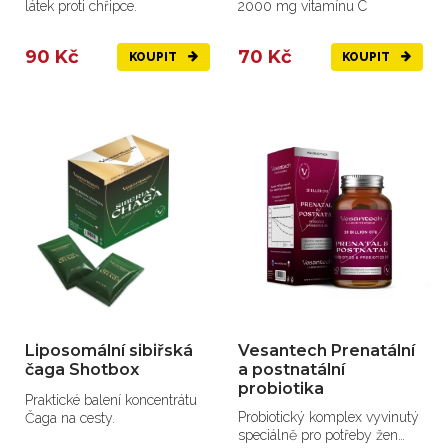
látek proti chřipce.
2000 mg vitamínu C
90 Kč
70 Kč
KOUPIT
KOUPIT
Liposomální sibiřská
Vesantech Prenatální
čaga Shotbox
a postnatální
probiotika
Praktické balení koncentrátu
Probiotický komplex vyvinutý
Čaga na cesty.
speciálně pro potřeby žen