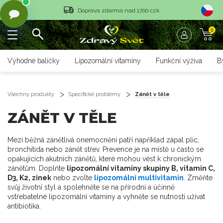
Doprava zdarma nad 1700 czk
0
Vrácení objednávky do 14 dnů
Rychlé dodání <36 hodin
Výhodné balíčky
Lipozomální vitamíny
Funkční výživa
B
Doprava zdarma nad 1700 czk
Vrácení objednávky do 14 dnů
Všechny produkty
Specifické problémy
Zánět v těle
ZÁNĚT V TĚLE
Rychlé dodání <36 hodin
Mezi běžná zánětlivá onemocnění patří například zápal plic,
bronchitida nebo zánět střev. Prevence je na místě u často se
opakujících akutních zánětů, které mohou vést k chronickým
zánětům. Doplňte
lipozomální vitaminy skupiny B, vitamin C,
D3, K2, zinek
nebo zvolte
lipozomální multivitamin
. Změňte
svůj životní styl a spolehněte se na přírodní a účinně
vstřebatelné lipozomální vitaminy a vyhněte se nutnosti užívat
antibiotika.