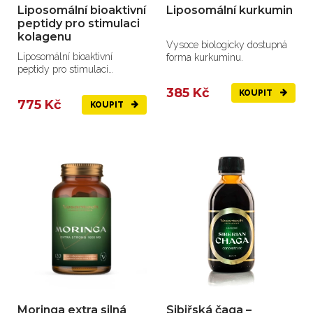
Liposomální bioaktivní
Liposomální kurkumin
peptidy pro stimulaci
kolagenu
Vysoce biologicky dostupná
Liposomální bioaktivní
forma kurkuminu.
peptidy pro stimulaci
kolagenu v kloubech a
385 Kč
KOUPIT
šlachách.
775 Kč
KOUPIT
Moringa extra silná
Sibiřská čaga –