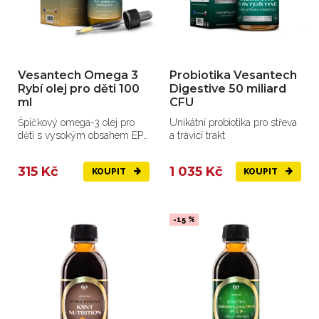
Vesantech Omega 3
Probiotika Vesantech
Rybí olej pro děti 100
Digestive 50 miliard
ml
CFU
Špičkový omega-3 olej pro
Unikátní probiotika pro střeva
děti s vysokým obsahem EPA
a trávicí trakt
a DHA.
315 Kč
1 035 Kč
KOUPIT
KOUPIT
-15 %