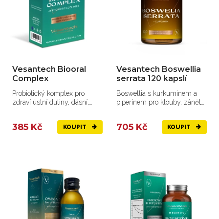
Vesantech Biooral
Vesantech Boswellia
Complex
serrata 120 kapslí
Probiotický komplex pro
Boswellia s kurkuminem a
zdraví ústní dutiny, dásní,
piperinem pro klouby, záněty
mandlí a prevenci aftů.
a při revmatismu.
385 Kč
705 Kč
KOUPIT
KOUPIT