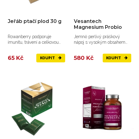
Jeřáb ptačí plod 30 g
Vesantech
Magnesium Probio
Rowanberry podporuje
Jemně perlivý práškový
imunitu, trávení a celkovou
nápoj s vysokým obsahem
vitalitu.
hořčíku a pečlivě
vybraných...
65 Kč
580 Kč
KOUPIT
KOUPIT