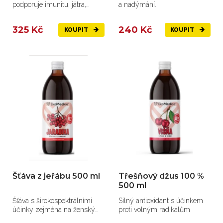
podporuje imunitu, játra,
a nadýmání.
metabolismus, zrak, pokožku
a...
325 Kč
240 Kč
KOUPIT
KOUPIT
Šťáva z jeřábu 500 ml
Třešňový džus 100 %
500 ml
Šťáva s širokospektrálními
Silný antioxidant s účinkem
účinky zejména na ženský
proti volným radikálům
organismus