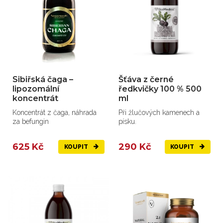
Sibiřská čaga –
Šťáva z černé
lipozomální
ředkvičky 100 % 500
koncentrát
ml
Koncentrát z čaga, náhrada
Při žlučových kamenech a
za befungin
písku.
625 Kč
290 Kč
KOUPIT
KOUPIT