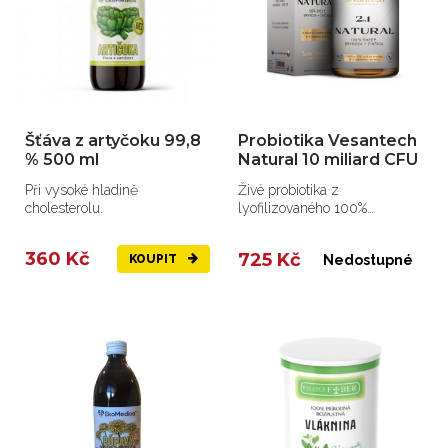
Šťáva z artyčoku 99,8
Probiotika Vesantech
% 500 ml
Natural 10 miliard CFU
Při vysoké hladině
Živé probiotika z
cholesterolu.
lyofilizovaného 100%
slovenského ovčího sýra
bryndza s...
360 Kč
725 Kč
KOUPIT
Nedostupné