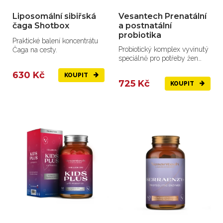
Liposomální sibiřská
Vesantech Prenatální
čaga Shotbox
a postnatální
probiotika
Praktické balení koncentrátu
Probiotický komplex vyvinutý
Čaga na cesty.
speciálně pro potřeby žen
během těhotenství, po...
630 Kč
KOUPIT
725 Kč
KOUPIT