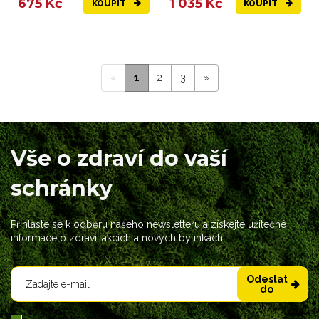
675 Kč
1 035 Kč
KOUPIT
KOUPIT
«
1
2
3
»
Vše o zdraví do vaší
schránky
Přihlaste se k odběru našeho newsletteru a získejte užitečné
informace o zdraví, akcích a nových bylinkách
Odeslat
do