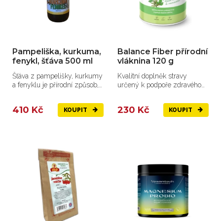
Pampeliška, kurkuma,
Balance Fiber přírodní
fenykl, šťáva 500 ml
vláknina 120 g
Šťáva z pampelišky, kurkumy
Kvalitní doplněk stravy
a fenyklu je přírodní způsob,
určený k podpoře zdravého
jak podpořit...
trávení a správné funkce...
410 Kč
230 Kč
KOUPIT
KOUPIT