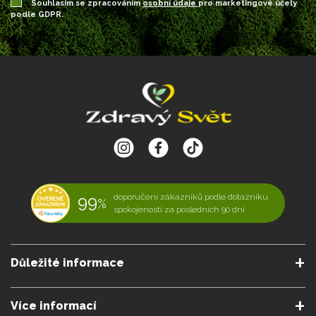
Souhlasím se zpracováním
osobní údaje
pro marketingové účely
podle GDPR.
99
doporučení zákazníků podle dotazníku
%
spokojenosti za posledních 90 dní
Důležité informace
O nás
Podmínky a pravidla
Více informací