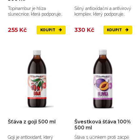
Topinambur je hlíza
Silný antioxidační a antivirový
slunečnice, která podporuje
komplex, který podporuje
hladinu cukru, krevní tlak,
imunitu, detoxikaci a...
tráven...
255 Kč
330 Kč
KOUPIT
KOUPIT
Šťáva z goji 500 ml
Švestková šťáva 100%
500 ml
Goji je antioxidant, který
Šťáva s účinkem proti zácpě