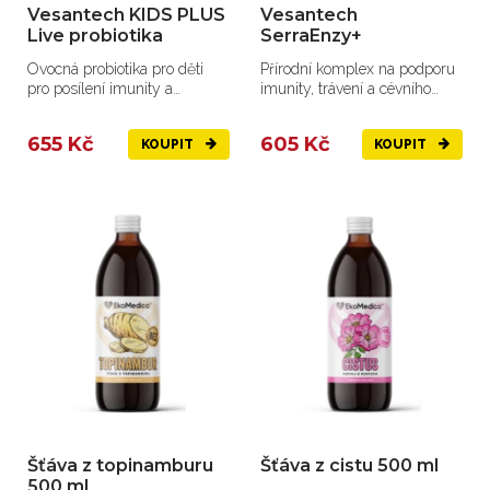
Vesantech KIDS PLUS
Vesantech
Live probiotika
SerraEnzy+
Ovocná probiotika pro děti
Přírodní komplex na podporu
pro posílení imunity a
imunity, trávení a cévního
rovnováhu střevní mikroflóry.
systému.
655 Kč
605 Kč
KOUPIT
KOUPIT
Šťáva z topinamburu
Šťáva z cistu 500 ml
500 ml