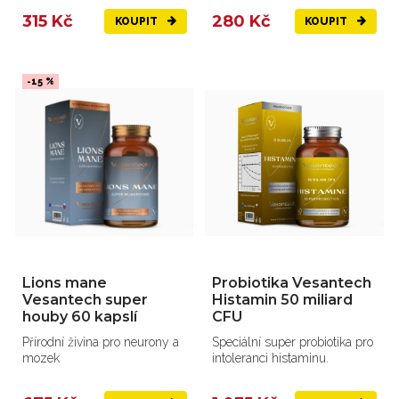
315 Kč
280 Kč
KOUPIT
KOUPIT
-15 %
Lions mane
Probiotika Vesantech
Vesantech super
Histamin 50 miliard
houby 60 kapslí
CFU
Přírodní živina pro neurony a
Speciální super probiotika pro
mozek
intoleranci histaminu.