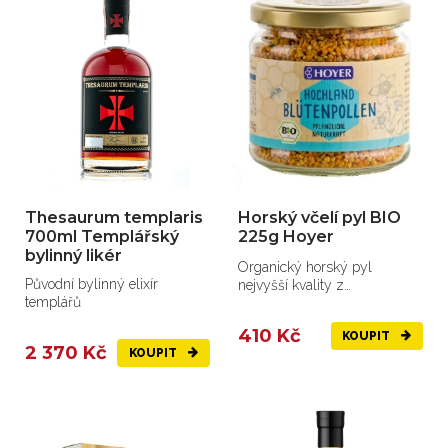
Thesaurum templaris
Horský včelí pyl BIO
700ml Templářský
225g Hoyer
bylinný likér
Organický horský pyl
Původní bylinný elixír
nejvyšší kvality z
templářů
vysokohorských oblastí.
410 Kč
KOUPIT
2 370 Kč
KOUPIT