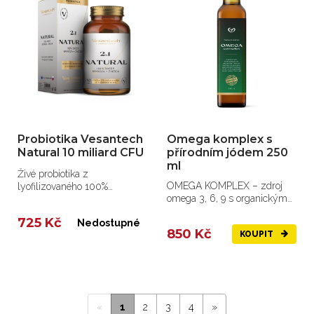
Probiotika Vesantech
Omega komplex s
Natural 10 miliard CFU
přírodním jódem 250
ml
Živé probiotika z
OMEGA KOMPLEX – zdroj
lyofilizovaného 100%
omega 3, 6, 9 s organickým
slovenského ovčího sýra
jódem, vitamíny E, D3 a K2
bryndza s...
725 Kč
Nedostupné
850 Kč
KOUPIT
«
1
2
3
4
»