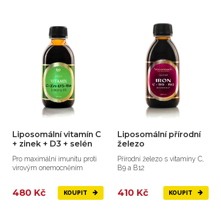
Liposomální vitamín C
Liposomální přírodní
+ zinek + D3 + selén
železo
Pro maximální imunitu proti
Přírodní železo s vitamíny C,
virovým onemocněním
B9 a B12
480 Kč
410 Kč
KOUPIT
KOUPIT