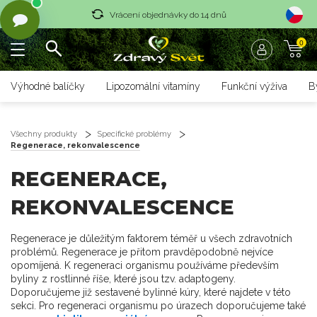
Vrácení objednávky do 14 dnů
0
Rychlé dodání <36 hodin
Doprava zdarma nad 1700 czk
Výhodné balíčky
Lipozomální vitamíny
Funkční výživa
B
Vrácení objednávky do 14 dnů
Rychlé dodání <36 hodin
Všechny produkty
Specifické problémy
Regenerace, rekonvalescence
REGENERACE,
REKONVALESCENCE
Regenerace je důležitým faktorem téměř u všech zdravotních
problémů. Regenerace je přitom pravděpodobně nejvíce
opomíjená. K regeneraci organismu používáme především
byliny z rostlinné říše, které jsou tzv. adaptogeny.
Doporučujeme již sestavené bylinné kúry, které najdete v této
sekci. Pro regeneraci organismu po úrazech doporučujeme také