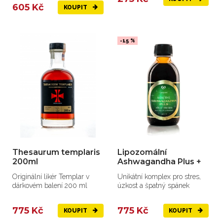
605 Kč
KOUPIT
-15 %
Thesaurum templaris
Lipozomální
200ml
Ashwagandha Plus +
Originální likér Templar v
Unikátní komplex pro stres,
dárkovém balení 200 ml
úzkost a špatný spánek
775 Kč
775 Kč
KOUPIT
KOUPIT