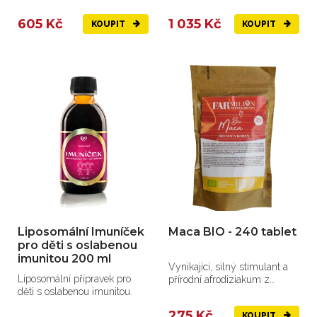
výjimečnými vlastnostmi
605 Kč
1 035 Kč
KOUPIT
KOUPIT
Liposomální Imuníček
Maca BIO - 240 tablet
pro děti s oslabenou
imunitou 200 ml
Vynikající, silný stimulant a
Liposomální přípravek pro
přírodní afrodiziakum z
děti s oslabenou imunitou.
vysokých peruánských hor.
275 Kč
KOUPIT