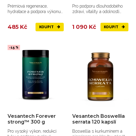
Prémiová regenerace,
Pro podporu dlouhodobého
hydratace a podpora výkonu
zdraví, vitality a odolnosti
v jednom sáčku.
organismu vůči závažným...
485 Kč
1 090 Kč
KOUPIT
KOUPIT
-15 %
Vesantech Forever
Vesantech Boswellia
strong™ 300 g
serrata 120 kapslí
Pro vysoký výkon, redukci
Boswellia s kurkuminem a