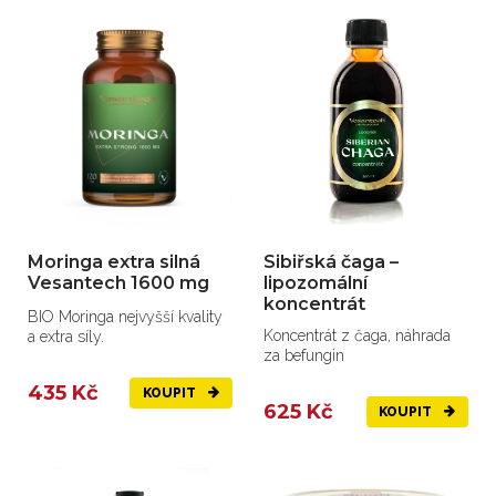
Moringa extra silná
Sibiřská čaga –
Vesantech 1600 mg
lipozomální
koncentrát
BIO Moringa nejvyšší kvality
Koncentrát z čaga, náhrada
a extra síly.
za befungin
435 Kč
KOUPIT
625 Kč
KOUPIT