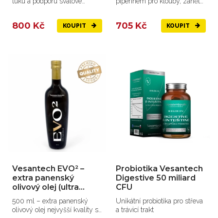
tuku a podporu svalové
piperinem pro klouby, záněty
hmoty.
a při revmatismu.
800 Kč
705 Kč
KOUPIT
KOUPIT
Vesantech EVO² –
Probiotika Vesantech
extra panenský
Digestive 50 miliard
olivový olej (ultra
CFU
prémiový)
500 ml – extra panenský
Unikátní probiotika pro střeva
olivový olej nejvyšší kvality s
a trávicí trakt