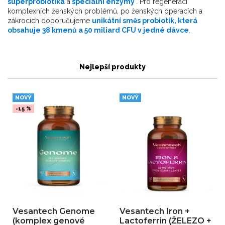
superprobiotika
a
speciální enzymy
. Pro regeneraci
komplexních ženských problémů, po ženských operacích a
zákrocích doporučujeme
unikátní směs probiotik, která
obsahuje 38 kmenů a 50 miliard CFU v jedné dávce
.
Nejlepší produkty
NOVÝ
NOVÝ
-15 %
Vesantech Genome
Vesantech Iron +
(komplex genové
Lactoferrin (ŽELEZO +