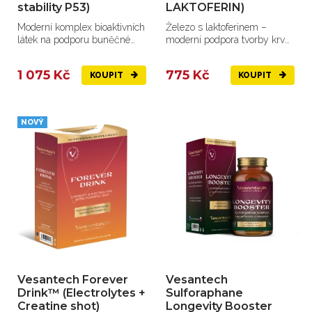
stability P53)
LAKTOFERIN)
Moderní komplex bioaktivních
Železo s laktoferinem –
látek na podporu buněčné
moderní podpora tvorby krve,
vitality, regenerace,...
energie a imunity.
1 075 Kč
775 Kč
KOUPIT
KOUPIT
NOVÝ
Vesantech Forever
Vesantech
Drink™ (Electrolytes +
Sulforaphane
Creatine shot)
Longevity Booster