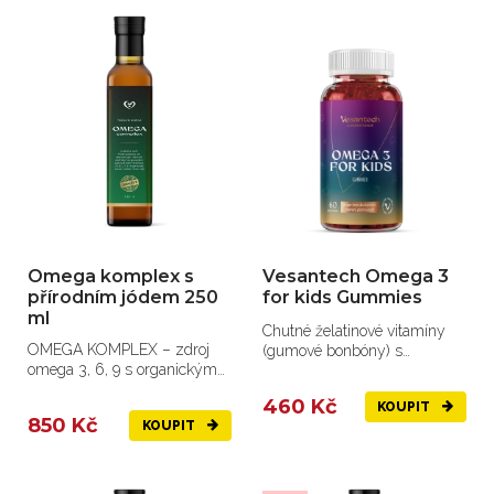
Omega komplex s
Vesantech Omega 3
přírodním jódem 250
for kids Gummies
ml
Chutné želatinové vitamíny
OMEGA KOMPLEX – zdroj
(gumové bonbóny) s
omega 3, 6, 9 s organickým
oblíbenou příchutí žvýkačky,...
jódem, vitamíny E, D3 a K2
460 Kč
KOUPIT
850 Kč
KOUPIT