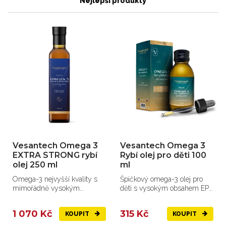
Nejlepší produkty
Vesantech Omega 3
Vesantech Omega 3
EXTRA STRONG rybí
Rybí olej pro děti 100
olej 250 ml
ml
Omega-3 nejvyšší kvality s
Špičkový omega-3 olej pro
mimořádně vysokým
děti s vysokým obsahem EPA
obsahem 2000 mg EPA a
a DHA.
1000 mg DHA.
1 070 Kč
315 Kč
KOUPIT
KOUPIT