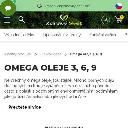
Vrácení objednávky do 14 dnů
0
Rychlé dodání <36 hodin
Doprava zdarma nad 1700 czk
Výhodné balíčky
Lipozomální vitamíny
Funkční výživa
B
Vrácení objednávky do 14 dnů
Rychlé dodání <36 hodin
Všechny produkty
Funkční výživa
Omega oleje 3, 6, 9
OMEGA OLEJE 3, 6, 9
Ne všechny omega oleje jsou stejné. Mnoho běžných olejů
dostupných na trhu je vyráběno z ryb nejasného původu –
často z oblastí s pochybnými environmentálními podmínkami,
jako je Jižní Amerika nebo jihovýchodní Asie.
Přečtěte si více