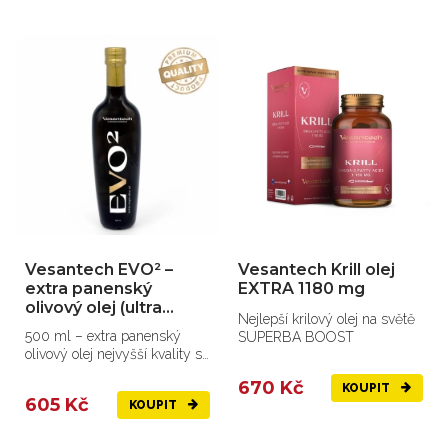
Vesantech EVO² –
Vesantech Krill olej
extra panenský
EXTRA 1180 mg
olivový olej (ultra
Nejlepší krilový olej na světě
prémiový)
500 ml – extra panenský
SUPERBA BOOST
olivový olej nejvyšší kvality s
výjimečnými vlastnostmi
670 Kč
KOUPIT
605 Kč
KOUPIT