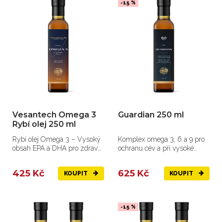
-15 %
Vesantech Omega 3
Guardian 250 ml
Rybí olej 250 ml
Rybí olej Omega 3 – Vysoký
Komplex omega 3, 6 a 9 pro
obsah EPA a DHA pro zdravé
ochranu cév a při vysoké
srdce, mozek a oči.
hladině cholesterolu.
425 Kč
625 Kč
KOUPIT
KOUPIT
-15 %