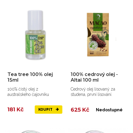
Tea tree 100% olej
100% cedrový olej -
15ml
Altai 100 ml
100% čistý olej z
Cedrový olej lisovaný za
australského čajovníku
studena, první lisování.
181 Kč
625 Kč
KOUPIT
Nedostupné