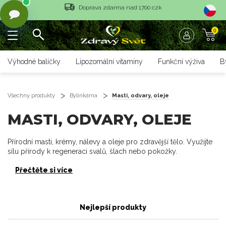
Vrácení objednávky do 14 dnů
0
Rychlé dodání <36 hodin
Doprava zdarma nad 1700 czk
Výhodné balíčky
Lipozomální vitamíny
Funkční výživa
B
Vrácení objednávky do 14 dnů
Rychlé dodání <36 hodin
Všechny produkty
Bylinkárna
Masti, odvary, oleje
MASTI, ODVARY, OLEJE
Přírodní masti, krémy, nálevy a oleje pro zdravější tělo. Využijte
sílu přírody k regeneraci svalů, šlach nebo pokožky.
Přečtěte si více
Nejlepší produkty