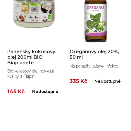
Panenský kokosový
Oreganový olej 20%,
olej 200ml BIO
50 ml
Bioplanete
Na parazity, plísně, infekce.
Bio kokosový olej nejvyšší
kvality z Filipín.
335 Kč
Nedostupné
145 Kč
Nedostupné