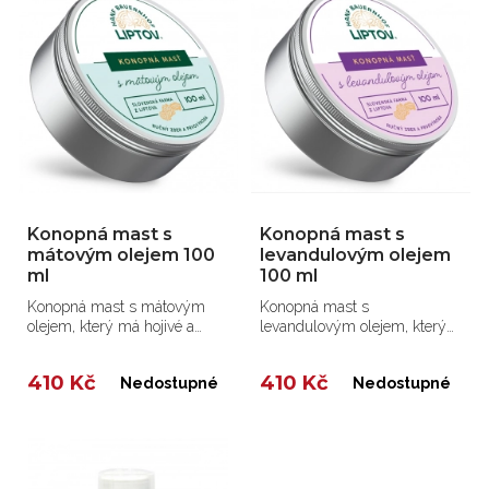
Konopná mast s
Konopná mast s
mátovým olejem 100
levandulovým olejem
ml
100 ml
Konopná mast s mátovým
Konopná mast s
olejem, který má hojivé a
levandulovým olejem, který
zklidňující účinky.
má hojivé a zklidňující účinky.
410 Kč
410 Kč
Nedostupné
Nedostupné