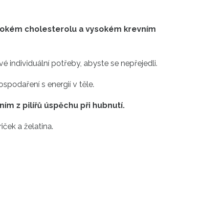
vysokém cholesterolu a vysokém krevním
individuální potřeby, abyste se nepřejedli.
podaření s energií v těle.
ím z pilířů úspěchu při hubnutí.
iček a želatina.