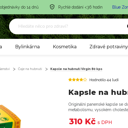
 objednávky do 14 dnů
Rychlé dodání <36 hodin
Blue Zo
a
Bylinkárna
Kosmetika
Zdravé potravin
šenství
Čaje na hubnutí
Kapsle na hubnutí Virgin 80 kps
Hodnotilo 44 ľudí
Kapsle na hub
Originální panenské kapsle se d
metabolismu, vysokém choleste
310 Kč
s DPH