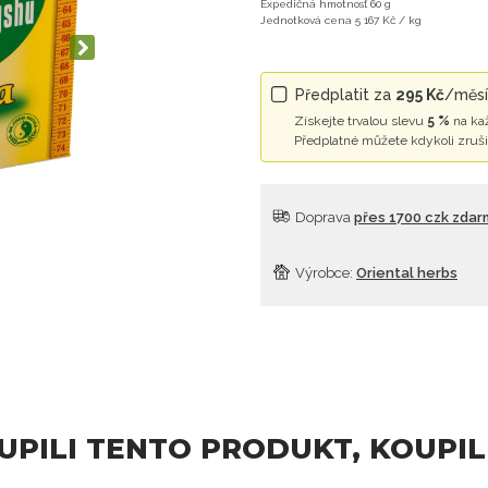
Expedičná hmotnosť 60 g
Jednotková cena 5 167 Kč / kg
Předplatit za
295 Kč
/měsí
Získejte trvalou slevu
5 %
na ka
Předplatné můžete kdykoli zruši
Doprava
přes 1700 czk zda
Výrobce:
Oriental herbs
OUPILI TENTO PRODUKT, KOUPIL