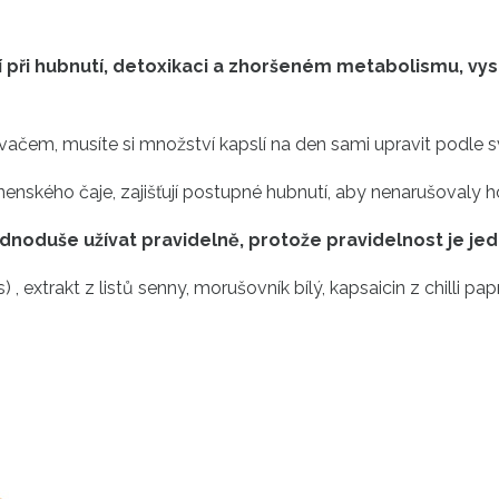
jí při hubnutí, detoxikaci a zhoršeném metabolismu, 
em, musíte si množství kapslí na den sami upravit podle své 
ského čaje, zajišťují postupné hubnutí, aby nenarušovaly hos
ednoduše užívat pravidelně, protože pravidelnost je jedn
, extrakt z listů senny, morušovník bílý, kapsaicin z chilli papr