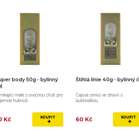
uper body 50g - bylinný
Štíhlá línie 40g - bylinný
j
nikající maté s ovocnou chutí pro
Čajová směs ve stravě s
íjemné hubnutí.
bublinatkou.
KOUPIT
KOUPIT
0 Kč
60 Kč