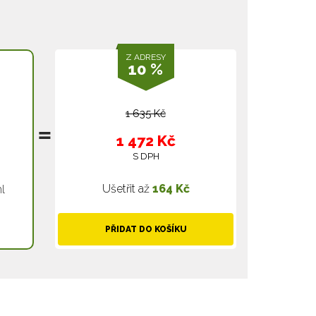
Z ADRESY
10 %
1 635 Kč
1 472 Kč
S DPH
Ušetřit až
164 Kč
l
PŘIDAT DO KOŠÍKU