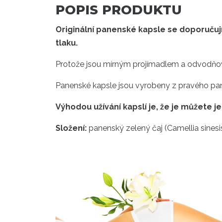
POPIS PRODUKTU
Originální panenské kapsle se doporuču
tlaku.
Protože jsou mírným projímadlem a odvodňovač
Panenské kapsle jsou vyrobeny z pravého panen
Výhodou užívání kapslí je, že je můžete j
Složení:
panenský zelený čaj (Camellia sinesis) 