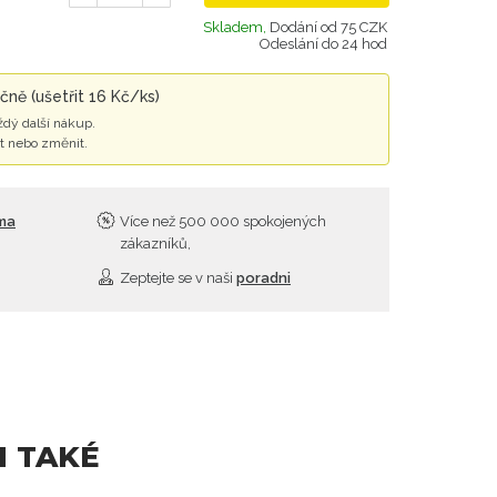
Skladem,
Dodání od 75 CZK
Odeslání do 24 hod
čně (ušetřit 16 Kč/ks)
ždý další nákup.
t nebo změnit.
rma
Více než 500 000 spokojených
zákazníků,
Zeptejte se v naši
poradni
I TAKÉ