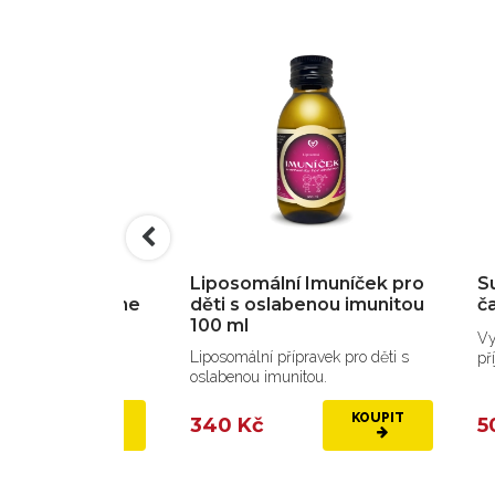
esantech
Liposomální Imuníček pro
S
ind™ Carnosine
děti s oslabenou imunitou
ča
100 ml
vový doplněk proti
Vy
Liposomální přípravek pro děti s
ochranu mozku,
př
oslabenou imunitou.
...
KOUPIT
KOUPIT
340 Kč
5