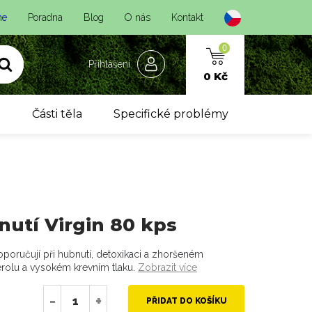
ne
Poradna
Blog
O nás
Kontakt
0
Přihlášení
0 Kč
y
Části těla
Specifické problémy
nutí Virgin 80 kps
oporučují při hubnutí, detoxikaci a zhoršeném
rolu a vysokém krevním tlaku.
Zobrazit více
-
+
PŘIDAT DO KOŠÍKU