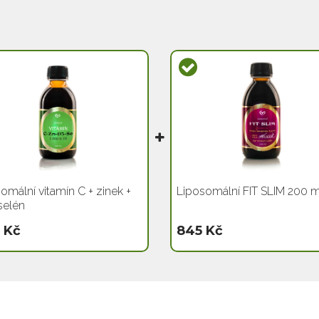
omální vitamín C + zinek +
Liposomální FIT SLIM 200 m
selén
 Kč
845 Kč