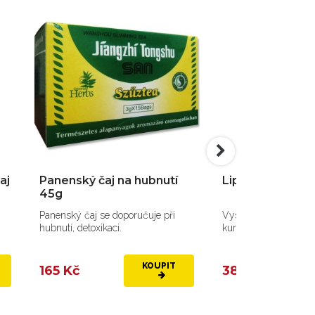
 čaj
Panenský čaj na hubnutí
Liposomální ku
45g
Panenský čaj se doporučuje při
Vysoce biologicky d
hubnutí, detoxikaci.
kurkuminu.
KOUPIT
165 Kč
385 Kč