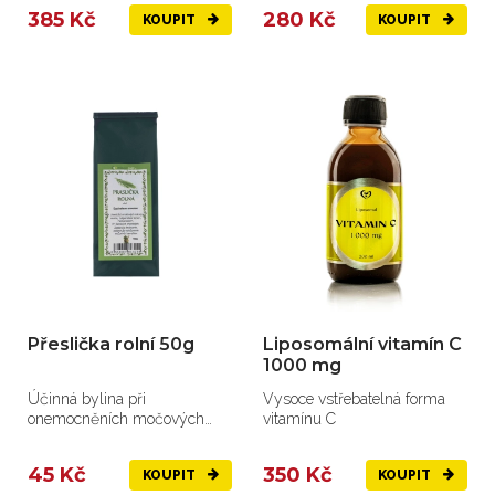
385 Kč
280 Kč
KOUPIT
KOUPIT
Přeslička rolní 50g
Liposomální vitamín C
1000 mg
Účinná bylina při
Vysoce vstřebatelná forma
onemocněních močových
vitamínu C
cest, kostí, kloubů...
45 Kč
350 Kč
KOUPIT
KOUPIT