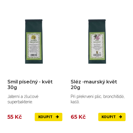
Smil písečný - květ
Sléz -maurský květ
30g
20g
Jaterní a žlučové
Při překrvení plic, bronchitidě,
superbakterie.
kašli.
55 Kč
65 Kč
KOUPIT
KOUPIT