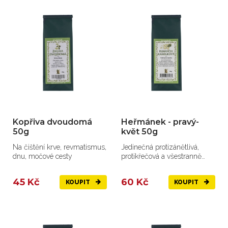
Kopřiva dvoudomá
Heřmánek - pravý-
50g
květ 50g
Na čištění krve, revmatismus,
Jedinečná protizánětlivá,
dnu, močové cesty
protikřečová a všestranně
účinná bylina.
45 Kč
60 Kč
KOUPIT
KOUPIT