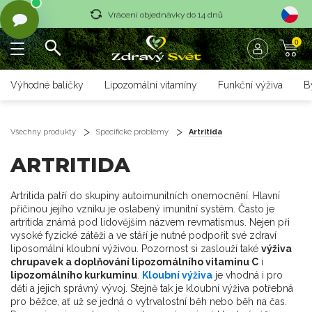
Vrácení objednávky do 14 dnů
0
Rychlé dodání <36 hodin
Doprava zdarma nad 1700 czk
Výhodné balíčky
Lipozomální vitamíny
Funkční výživa
B
Vrácení objednávky do 14 dnů
Rychlé dodání <36 hodin
Všechny produkty
Specifické problémy
Artritida
ARTRITIDA
Artritida patří do skupiny autoimunitních onemocnění. Hlavní
příčinou jejího vzniku je oslabený imunitní systém. Často je
artritida známá pod lidovějším názvem revmatismus. Nejen při
vysoké fyzické zátěži a ve stáří je nutné podpořit své zdraví
liposomální kloubní výživou. Pozornost si zaslouží také
výživa
chrupavek a doplňování lipozomálního vitaminu C
i
lipozomálního kurkuminu
.
Kloubní výživa
je vhodná i pro
děti a jejich správný vývoj. Stejně tak je kloubní výživa potřebná
pro běžce, ať už se jedná o vytrvalostní běh nebo běh na čas.