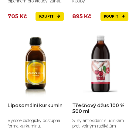
piperinem pro klouby, záněty
klouby
a při revmatismu.
705 Kč
895 Kč
KOUPIT
KOUPIT
Liposomální kurkumin
Třešňový džus 100 %
500 ml
Vysoce biologicky dostupná
Silný antioxidant s účinkem
forma kurkuminu.
proti volným radikálům