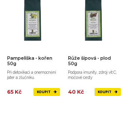
Pampeliška - kořen
Růže šípová - plod
50g
50g
Při detoxikaci a onemocnění
Podpora imunity, zdroj vit.C,
jater a žlučníku.
močové cesty
65 Kč
40 Kč
KOUPIT
KOUPIT