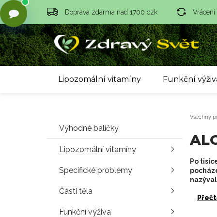
Doprava zdarma nad 1700 czk
Vrácení
Lipozomální vitamíny
Funkční výživ
Všechny p
Výhodné balíčky
AL
Lipozomální vitamíny
Po tisíc
Specifické problémy
pocházej
nazýval
Části těla
Přečt
Funkční výživa