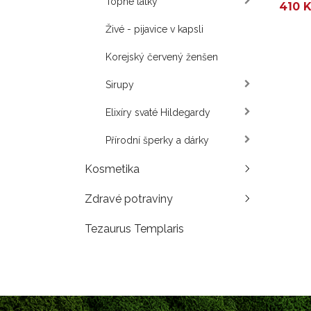
Topné látky
410 
Živé - pijavice v kapsli
Korejský červený ženšen
Sirupy
Elixíry svaté Hildegardy
Přírodní šperky a dárky
Kosmetika
Zdravé potraviny
Tezaurus Templaris