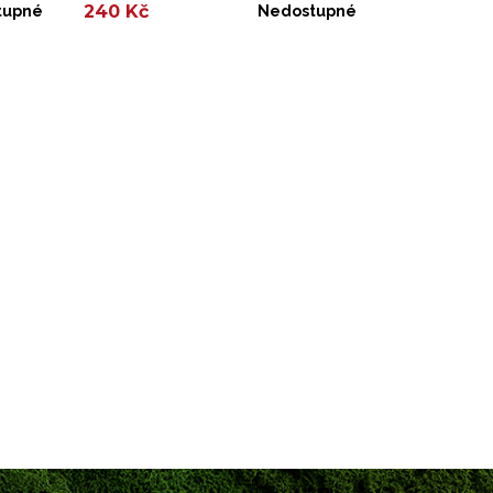
240 Kč
tupné
Nedostupné