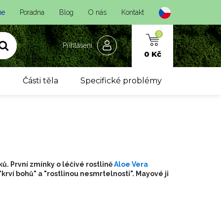
ne
Poradna
Blog
O nás
Kontakt
0
Přihlášení
0 Kč
y
Části těla
Specifické problémy
ků. První zmínky o léčivé rostlině
Aloe Vera
krví bohů" a "rostlinou nesmrtelnosti". Mayové ji