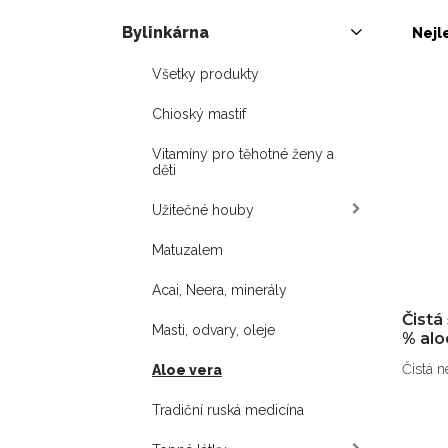
Bylinkárna
Nejl
Všetky produkty
Chioský mastif
Vitamíny pro těhotné ženy a
děti
Užitečné houby
Matuzalem
Acai, Neera, minerály
Čistá
Masti, odvary, oleje
% alo
Čistá n
Aloe vera
Tradiční ruská medicína