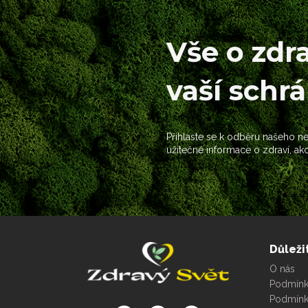
Vše o zdr
vaší schr
Přihlaste se k odběru našeho new
užitečné informace o zdraví, ak
Důleži
O nás
Podmínky
Podmínk