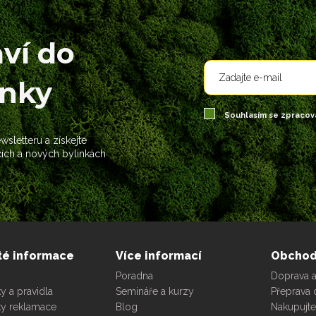
aví do
ánky
Souhlasím se zpraco
sletteru a získejte
cích a nových bylinkách
té informace
Více informací
Obcho
Poradna
Doprava a
 a pravidla
Semináře a kurzy
Přeprava 
y reklamace
Blog
Nakupujt