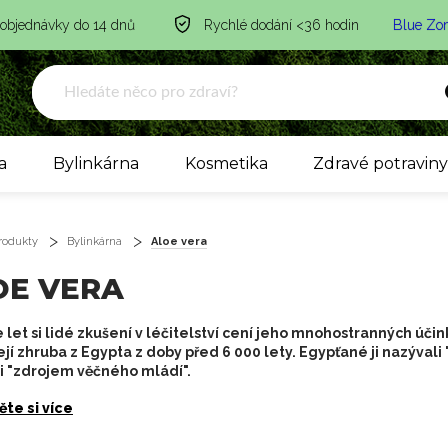
 objednávky do 14 dnů
Rychlé dodání <36 hodin
Blue Zo
a
Bylinkárna
Kosmetika
Zdravé potravin
rodukty
Bylinkárna
Aloe vera
OE VERA
e let si lidé zkušení v léčitelství cení jeho mnohostranných účin
í zhruba z Egypta z doby před 6 000 lety. Egypťané ji nazývali "
i "zdrojem věčného mládí".
ěte si více