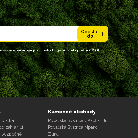
Odeslat
do
váním
osobní údaje
pro marketingové účely podle GDPR.
d
Kamenné obchody
 platba
Považská Bystrica v Kauflandu
do zahraničí
Považská Bystrica Mpark
e bezpečně
Žilina