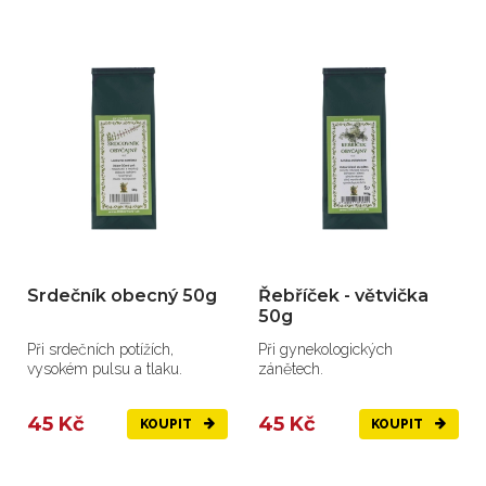
Srdečník obecný 50g
Řebříček - větvička
50g
Při srdečních potížích,
Při gynekologických
vysokém pulsu a tlaku.
zánětech.
45 Kč
45 Kč
KOUPIT
KOUPIT