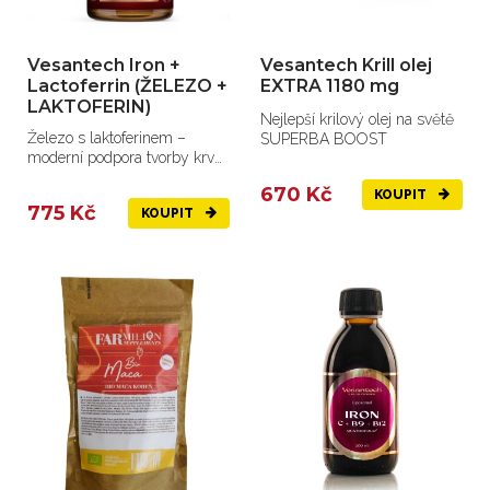
Vesantech Iron +
Vesantech Krill olej
Lactoferrin (ŽELEZO +
EXTRA 1180 mg
LAKTOFERIN)
Nejlepší krilový olej na světě
Železo s laktoferinem –
SUPERBA BOOST
moderní podpora tvorby krve,
energie a imunity.
670 Kč
KOUPIT
775 Kč
KOUPIT