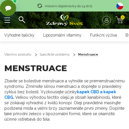
Vrácení objednávky do 14 dnů
0
Rychlé dodání <36 hodin
Doprava zdarma nad 1700 czk
Výhodné balíčky
Lipozomální vitamíny
Funkční výživa
B
Vrácení objednávky do 14 dnů
Rychlé dodání <36 hodin
Všechny produkty
Specifické problémy
Menstruace
MENSTRUACE
Zbavte se bolestivé menstruace a vyhněte se premenstruačnímu
syndromu. Zmírněte silnou menstruaci a dopřejte si pravidelný
cyklus bez bolesti. Vyzkoušejte účinky
kapek
CBD
a kapek
CBG
.
Velkou výhodou těchto olejů je obsah kanabinoidů, které
se získávají výhradně z květů konopí. Oleji pravidelně masírujte
postižená místa a velmi brzy zaznamenáte první změny. Doplňte
také přírodní železo v lipozomální formě, které se okamžitě
účinně vstřebává do těla.