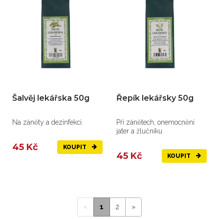
Šalvěj lekářska 50g
Řepík lekářsky 50g
Na záněty a dezinfekci.
Při zánětech, onemocnění
jater a žlučníku
45 Kč
KOUPIT
45 Kč
KOUPIT
«
1
2
»