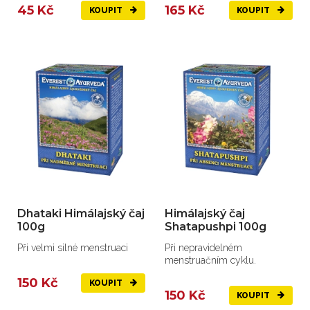
45 Kč
165 Kč
KOUPIT
KOUPIT
Dhataki Himálajský čaj
Himálajský čaj
100g
Shatapushpi 100g
Při velmi silné menstruaci
Při nepravidelném
menstruačním cyklu.
150 Kč
KOUPIT
150 Kč
KOUPIT