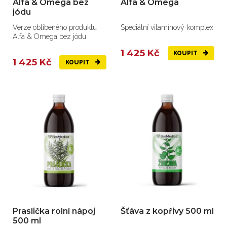
Alfa & Omega bez
Alfa & Omega
jódu
Verze oblíbeného produktu
Speciální vitamínový komplex
Alfa & Omega bez jódu
1 425 Kč
KOUPIT
1 425 Kč
KOUPIT
Praslička rolní nápoj
Šťáva z kopřivy 500 ml
500 ml