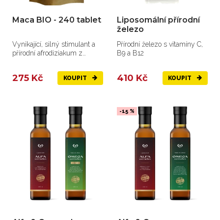
Maca BIO - 240 tablet
Liposomální přírodní
železo
Vynikající, silný stimulant a
Přírodní železo s vitamíny C,
přírodní afrodiziakum z
B9 a B12
vysokých peruánských hor.
275 Kč
410 Kč
KOUPIT
KOUPIT
-15 %