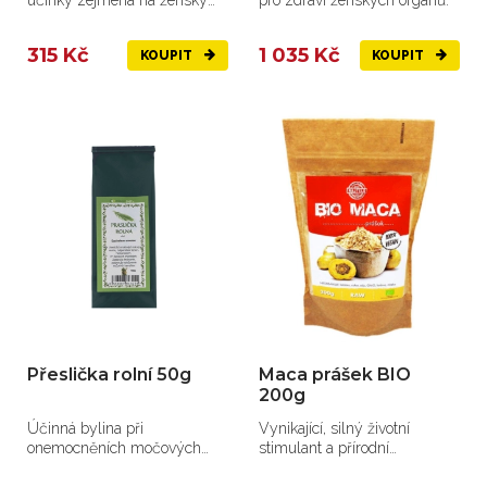
účinky zejména na ženský
pro zdraví ženských orgánů.
organismus
315 Kč
1 035 Kč
KOUPIT
KOUPIT
Přeslička rolní 50g
Maca prášek BIO
200g
Účinná bylina při
Vynikající, silný životní
onemocněních močových
stimulant a přírodní
cest, kostí, kloubů...
afrodiziakum z vysokých...