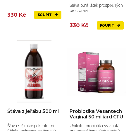
Šťáva plná látek prospěšných
pro zdraví.
330 Kč
KOUPIT
330 Kč
KOUPIT
Šťáva z jeřábu 500 ml
Probiotika Vesantech
Vaginal 50 miliard CFU
Šťáva s širokospektrálními
Unikátní probiotika vyvinutá