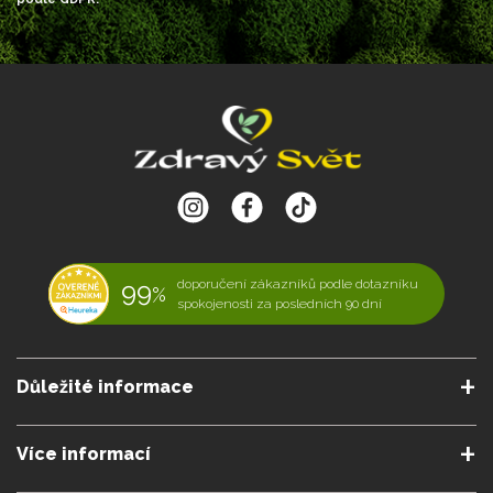
99
doporučení zákazníků podle dotazníku
%
spokojenosti za posledních 90 dní
Důležité informace
O nás
Podmínky a pravidla
Více informací
Podmínky reklamace
Podmienky predplatného