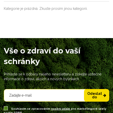
Kategorie je prázdná. Zkuste prosím jinou kategorii.
Vše o zdraví do vaší
schránky
Přihlaste se k odběru našeho newsletteru a získejte užitečné
informace o zdraví, akcích a nových bylinkách
Odeslat
do
Souhlasím se zpracováním
osobní údaje
pro marketingové účely
podle GDPR.