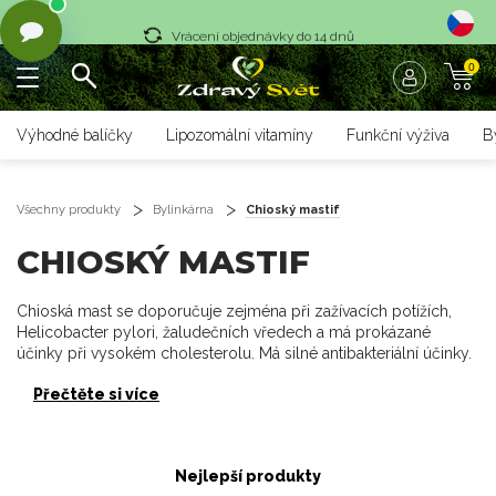
Vrácení objednávky do 14 dnů
0
Rychlé dodání <36 hodin
Doprava zdarma nad 1700 czk
Výhodné balíčky
Lipozomální vitamíny
Funkční výživa
B
Vrácení objednávky do 14 dnů
Rychlé dodání <36 hodin
Všechny produkty
Bylinkárna
Chioský mastif
CHIOSKÝ MASTIF
Chioská mast se doporučuje zejména při zažívacích potížích,
Helicobacter pylori, žaludečních vředech a má prokázané
účinky při vysokém cholesterolu. Má silné antibakteriální účinky.
Přečtěte si více
Nejlepší produkty