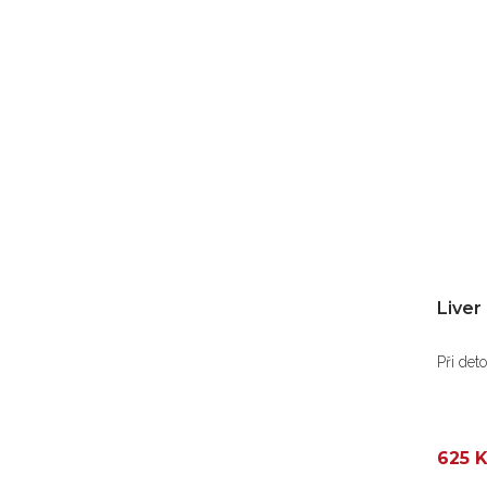
Liver
Při deto
625 