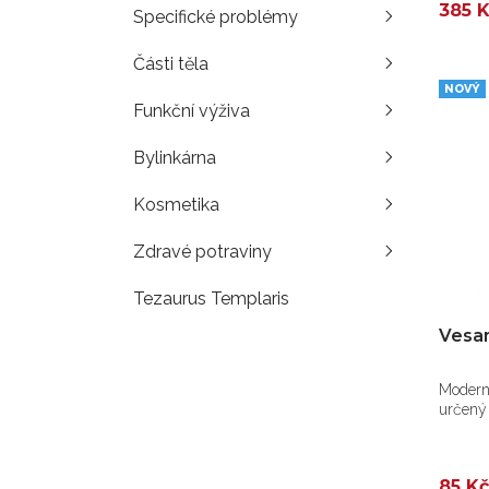
385 
Specifické problémy
Části těla
NOVÝ
Funkční výživa
Bylinkárna
Kosmetika
Zdravé potraviny
Tezaurus Templaris
Vesan
Modern
určený p
85 Kč