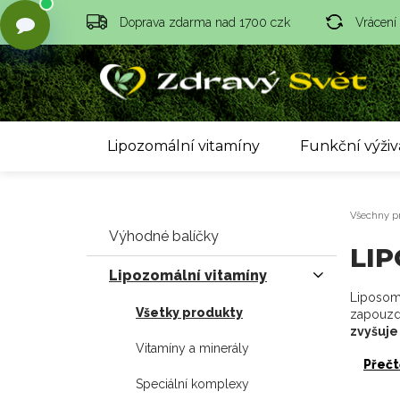
Doprava zdarma nad 1700 czk
Vrácení
Lipozomální vitamíny
Funkční výživ
Všechny p
Výhodné balíčky
LI
Lipozomální vitamíny
Liposomá
Všetky produkty
zapouzdř
zvyšuje
Vitamíny a minerály
Přečt
Speciální komplexy