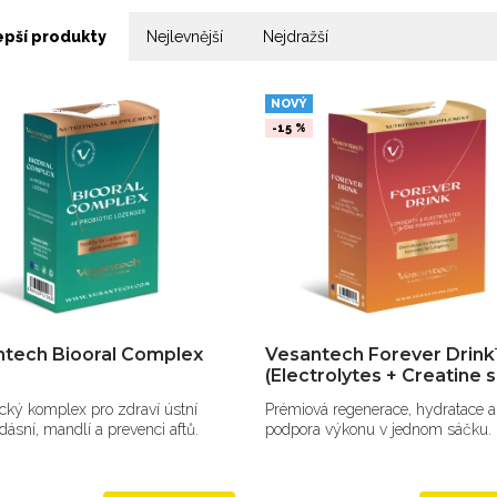
epší produkty
Nejlevnější
Nejdražší
NOVÝ
-15 %
tech Biooral Complex
Vesantech Forever Drin
(Electrolytes + Creatine s
ický komplex pro zdraví ústní
Prémiová regenerace, hydratace a
 dásní, mandlí a prevenci aftů.
podpora výkonu v jednom sáčku.