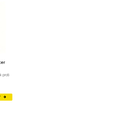
ter
 proti
T