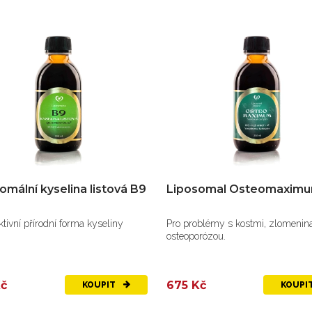
omální kyselina listová B9
Liposomal Osteomaxim
aktivní přírodní forma kyseliny
Pro problémy s kostmi, zlomenin
osteoporózou.
Kč
675 Kč
KOUPIT
KOUPI