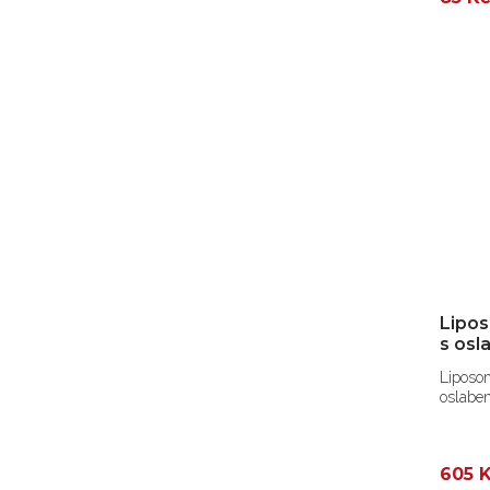
Lipos
s osl
Liposom
oslaben
605 