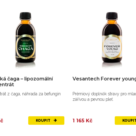
ská čaga – lipozomální
Vesantech Forever youn
ntrát
rát z čaga, náhrada za befungin
Prémiový doplněk stravy pro mlad
zářivou a pevnou pleť.
Kč
1 165 Kč
KOUPIT
KOUPI