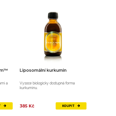
um™
Liposomální kurkumin
ami a
Vysoce biologicky dostupná forma
kurkuminu.
385 Kč
T
KOUPIT