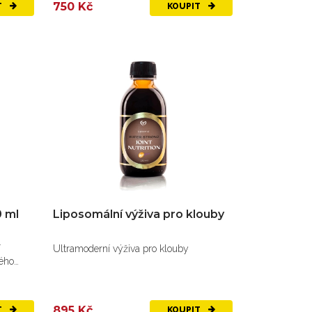
750 Kč
T
KOUPIT
0 ml
Liposomální výživa pro klouby
í
Ultramoderní výživa pro klouby
vého
895 Kč
T
KOUPIT