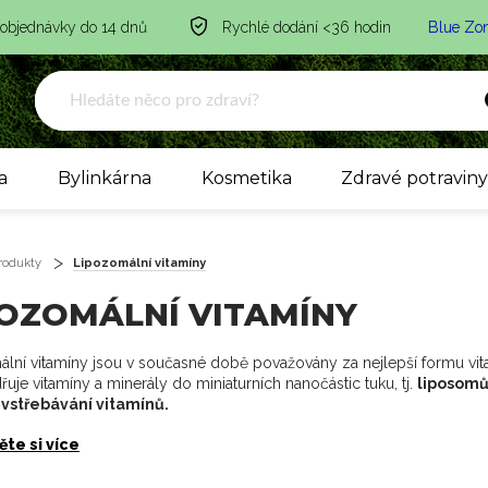
 objednávky do 14 dnů
Rychlé dodání <36 hodin
Blue Zo
a
Bylinkárna
Kosmetika
Zdravé potravin
rodukty
Lipozomální vitamíny
POZOMÁLNÍ VITAMÍNY
lní vitamíny jsou v současné době považovány za nejlepší formu vita
uje vitamíny a minerály do miniaturních nanočástic tuku, tj.
liposomů 
 vstřebávání vitamínů.
ěte si více