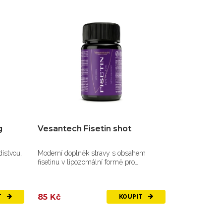
g
Vesantech Fisetin shot
istvou,
Moderní doplněk stravy s obsahem
fisetinu v lipozomální formě pro
maximální...
85 Kč
T
KOUPIT