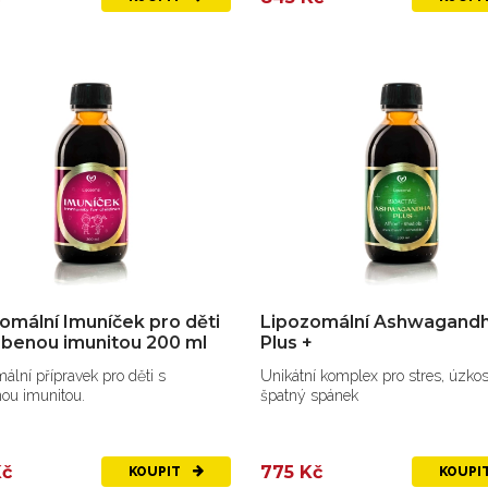
omální Imuníček pro děti
Lipozomální Ashwagand
abenou imunitou 200 ml
Plus +
ální přípravek pro děti s
Unikátní komplex pro stres, úzkos
ou imunitou.
špatný spánek
Kč
775 Kč
KOUPIT
KOUPI