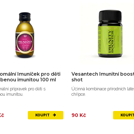
omální Imuníček pro děti
Vesantech Imunitní boos
abenou imunitou 100 ml
shot
ální přípravek pro děti s
Účinná kombinace přírodních látek
ou imunitou.
chřipce.
Kč
90 Kč
KOUPIT
KOUPI