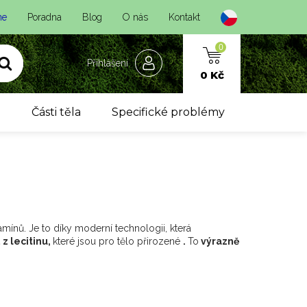
ne
Poradna
Blog
O nás
Kontakt
0
Přihlášení
0 Kč
y
Části těla
Specifické problémy
mínů. Je to díky moderní technologii, která
z lecitinu,
které jsou pro tělo přirozené
.
To
výrazně