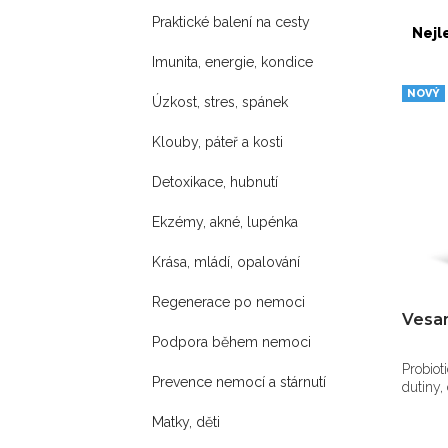
Praktické balení na cesty
Nejl
Imunita, energie, kondice
NOVÝ
Úzkost, stres, spánek
Klouby, páteř a kosti
Detoxikace, hubnutí
Ekzémy, akné, lupénka
Krása, mládí, opalování
Regenerace po nemoci
Vesan
Podpora během nemoci
Probiot
Prevence nemocí a stárnutí
dutiny,
Matky, děti