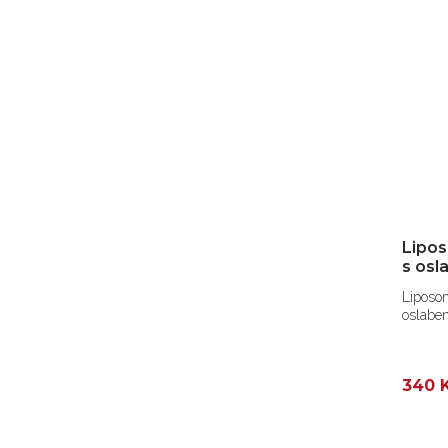
Lipos
s osl
Liposom
oslaben
340 