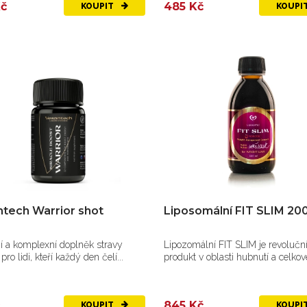
Kč
485 Kč
KOUPIT
KOUPI
tech Warrior shot
Liposomální FIT SLIM 20
í a komplexní doplněk stravy
Lipozomální FIT SLIM je revolučn
ro lidi, kteří každý den čelí...
produkt v oblasti hubnutí a celko
zdraví.
845 Kč
KOUPIT
KOUPI