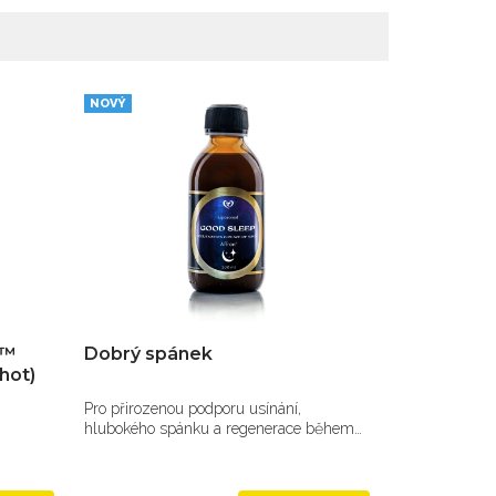
NOVÝ
k™
Dobrý spánek
hot)
Pro přirozenou podporu usínání,
hlubokého spánku a regenerace během
spánku.