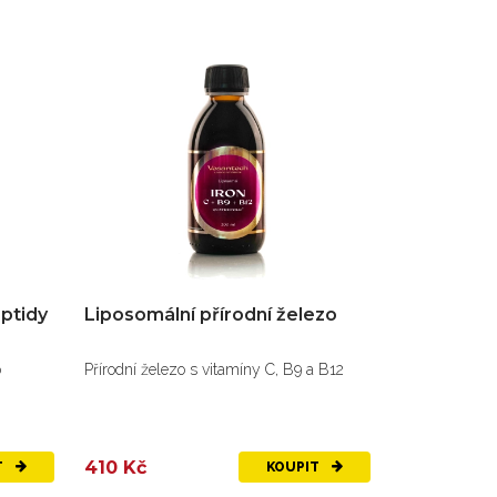
eptidy
Liposomální přírodní železo
o
Přírodní železo s vitamíny C, B9 a B12
410 Kč
T
KOUPIT