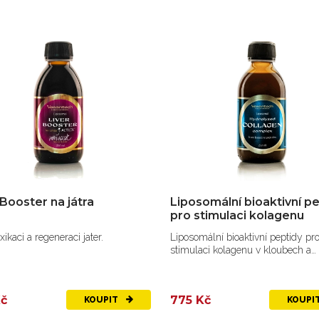
 Booster na játra
Liposomální bioaktivní p
pro stimulaci kolagenu
xikaci a regeneraci jater.
Liposomální bioaktivní peptidy pr
stimulaci kolagenu v kloubech a
šlachách.
Kč
775 Kč
KOUPIT
KOUPI