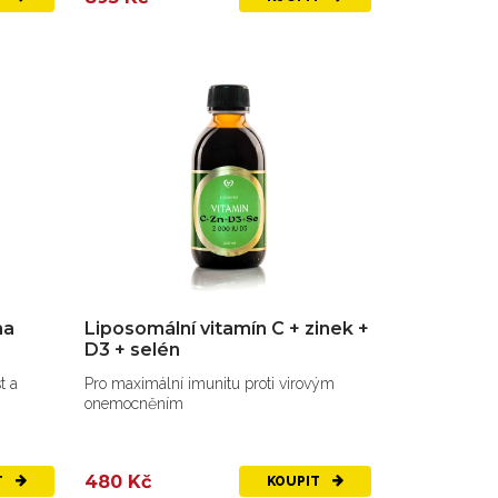
ha
Liposomální vitamín C + zinek +
D3 + selén
t a
Pro maximální imunitu proti virovým
onemocněním
480 Kč
T
KOUPIT