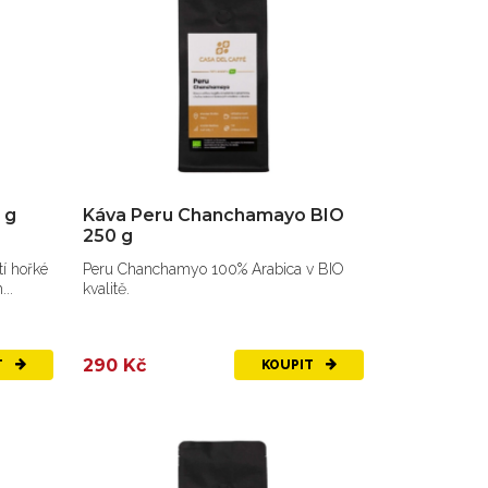
 g
Káva Peru Chanchamayo BIO
250 g
í hořké
Peru Chanchamyo 100% Arabica v BIO
..
kvalitě.
290 Kč
T
KOUPIT