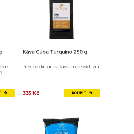
g
Káva Cuba Turquino 250 g
řká s
Prémiová kubánská káva z nejlepších zrn
m
335 Kč
T
KOUPIT