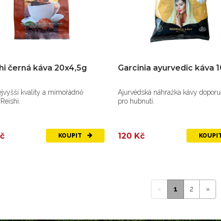
hi černá káva 20x4,5g
Garcinia ayurvedic káva 
jvyšší kvality a mimořádně
Ajurvédská náhražka kávy dopor
 Reishi.
pro hubnutí.
č
120 Kč
KOUPIT
KOUPI
«
1
2
»