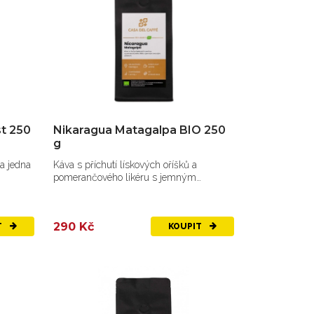
t 250
Nikaragua Matagalpa BIO 250
g
a jedna
Káva s příchutí lískových oříšků a
pomerančového likéru s jemným
ovocným...
290 Kč
T
KOUPIT