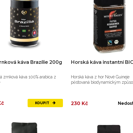
rnková káva Brazílie 200g
Horská káva instantní BI
á zrnková káva 100% arabica z
Horská káva z hor Nové Guineje
e
pěstovaná biodynamickým způs
Kč
230 Kč
KOUPIT
Nedos