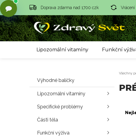
Doprava zdarma nad 1700 czk
Vrácení
Lipozomální vitamíny
Funkční výživ
Všechny p
Výhodné balíčky
PR
Lipozomální vitamíny
Specifické problémy
Nejl
Části těla
Funkční výživa