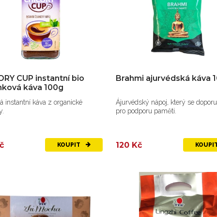
RY CUP instantní bio
Brahmi ajurvédská káva 
nková káva 100g
 instantní káva z organické
Ájurvédský nápoj, který se dopor
y.
pro podporu paměti.
č
120 Kč
KOUPIT
KOUPI