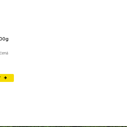
100g
učená
T