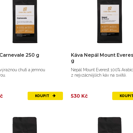
Carnevale 250 g
Káva Nepál Mount Everes
g
 výraznou chutí a jemnou
Nepál Mount Everest 100% Arabic
rou.
z nejvzácnějších káv na světě.
č
530 Kč
KOUPIT
KOUPI