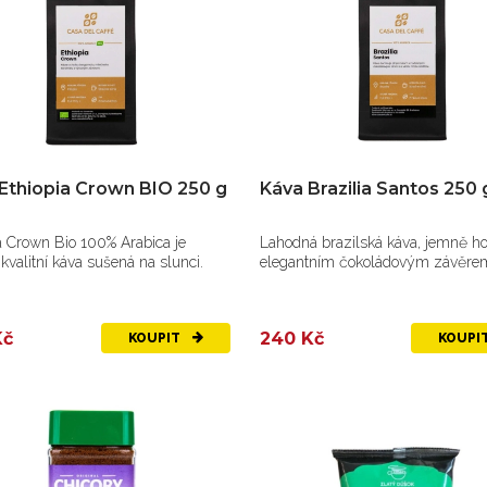
Ethiopia Crown BIO 250 g
Káva Brazilia Santos 250 
a Crown Bio 100% Arabica je
Lahodná brazilská káva, jemně ho
kvalitní káva sušená na slunci.
elegantním čokoládovým závěre
Kč
240 Kč
KOUPIT
KOUPI