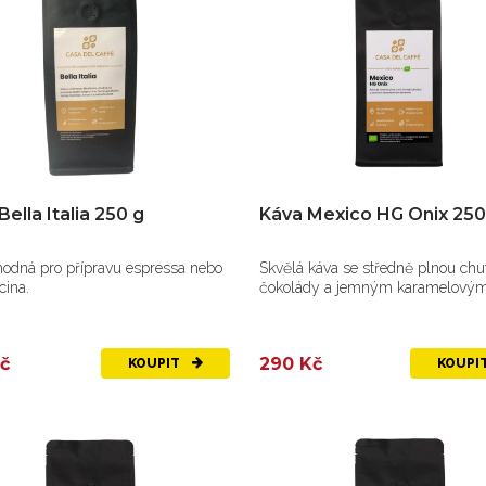
Bella Italia 250 g
Káva Mexico HG Onix 250
hodná pro přípravu espressa nebo
Skvělá káva se středně plnou chut
cina.
čokolády a jemným karamelovým.
č
290 Kč
KOUPIT
KOUPI