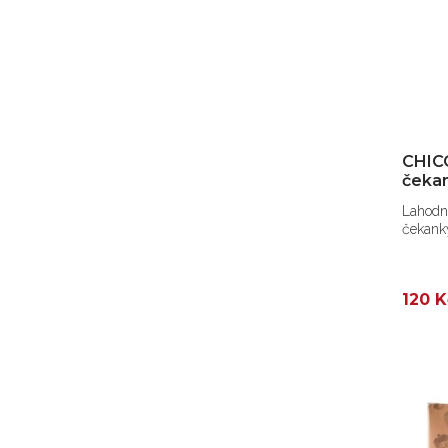
CHICO
čeka
Lahodná
čekank
120 K