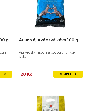
100 g
Arjuna ájurvédská káva 100 g
učuje
Ájurvédský nápoj na podporu funkce
srdce
120 Kč
T
KOUPIT