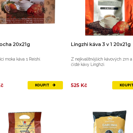
ocha 20x21g
Lingzhi káva 3 v 1 20x21g
ící moka káva s Reishi.
Z nejkvalitnějších kávových zrn 
čisté kávy Linghzi.
Kč
525 Kč
KOUPIT
KOUPI