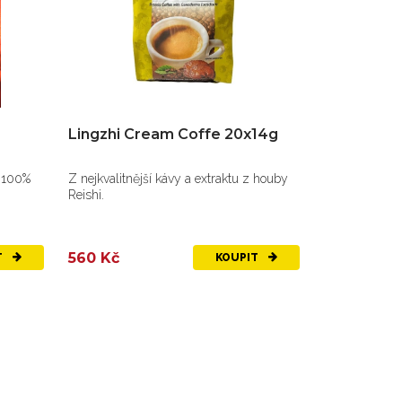
Lingzhi Cream Coffe 20x14g
a 100%
Z nejkvalitnější kávy a extraktu z houby
Reishi.
560 Kč
T
KOUPIT