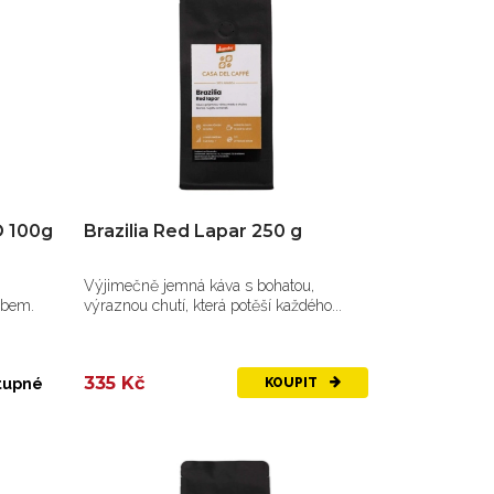
O 100g
Brazilia Red Lapar 250 g
Výjimečně jemná káva s bohatou,
obem.
výraznou chutí, která potěší každého...
335 Kč
tupné
KOUPIT