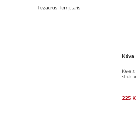
Tezaurus Templaris
Káva 
Káva s
struktu
225 K