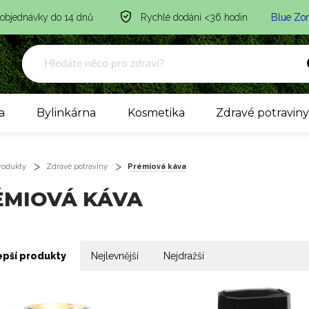
 objednávky do 14 dnů
Rychlé dodání <36 hodin
Blue Zo
a
Bylinkárna
Kosmetika
Zdravé potravin
rodukty
Zdravé potraviny
Prémiová káva
ÉMIOVÁ KÁVA
epší produkty
Nejlevnější
Nejdražší