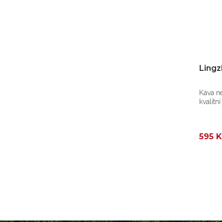
Lingz
Káva ne
kvalitní
595 K