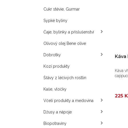
Cukr stévie, Gurmar
Sypké byliny
Čaje, bylinky a příslušenství
Olivový olej Bene olive
Dobrotky
Káva 
Kozí produkty
Káva v
cappuc
Šťávy z léčivých rostlin
Kaše, vločky
225 K
Včelí produkty a medovina
Džusy a nápoje
Biopotraviny