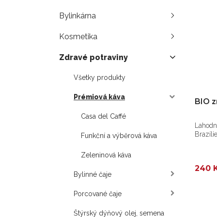
Bylinkárna
Kosmetika
Zdravé potraviny
Všetky produkty
Prémiová káva
BIO z
Casa del Caffé
Lahodn
Brazíli
Funkční a výběrová káva
Zeleninová káva
240 
Bylinné čaje
Porcované čaje
Štýrský dýňový olej, semena