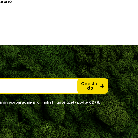
tupné
Odeslat
do
váním
osobní údaje
pro marketingové účely podle GDPR.