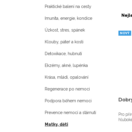
Praktické balení na cesty
Nejl
Imunita, energie, kondice
Úzkost, stres, spánek
NOVÝ
Klouby, páteř a kosti
Detoxikace, hubnutí
Ekzémy, akné, lupénka
Krása, mládí, opalování
Regenerace po nemoci
Dobr
Podpora během nemoci
Prevence nemocí a stárnutí
Pro při
hlubok
Matky, děti
spánku