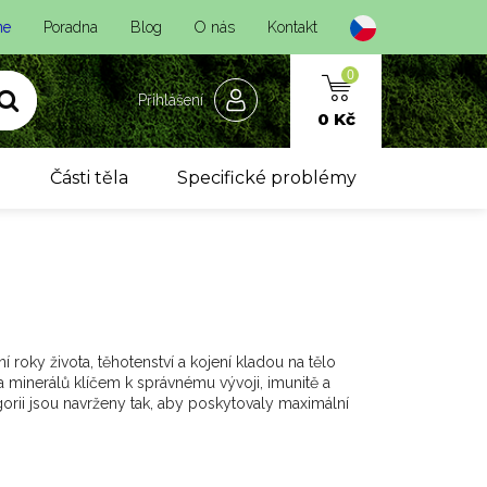
ne
Poradna
Blog
O nás
Kontakt
0
Přihlášení
0 Kč
y
Části těla
Specifické problémy
í roky života, těhotenství a kojení kladou na tělo
 a minerálů klíčem k správnému vývoji, imunitě a
orii jsou navrženy tak, aby poskytovaly maximální