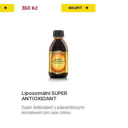
350 Kč
T
KOUPIT
Liposomální SUPER
ANTIOXIDANT
Super Antioxidant s astaxantinovým
komplexem pro vaše zdraví.