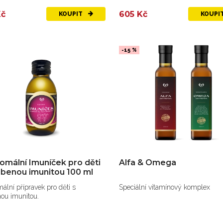
Kč
605 Kč
KOUPIT
KOUPI
-15 %
omální Imuníček pro děti
Alfa & Omega
abenou imunitou 100 ml
ální přípravek pro děti s
Speciální vitamínový komplex
ou imunitou.