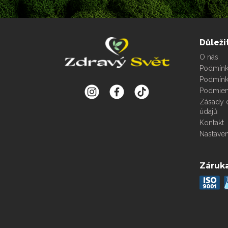
Důleži
O nás
Podmínky
Podmínk
Podmien
Zásady 
údajů
Kontakt
Nastaven
Záruka