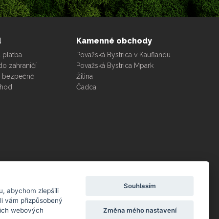
d
Kamenné obchody
 platba
Považská Bystrica v Kauflandu
do zahraničí
Považská Bystrica Mpark
e bezpečně
Žilina
chod
Čadca
99
doporučení zákazníků podle dotazníku
%
spokojenosti za posledních 90 dní
Souhlasím
, abychom zlepšili
li vám přizpůsobený
Změna mého nastavení
ašich webových