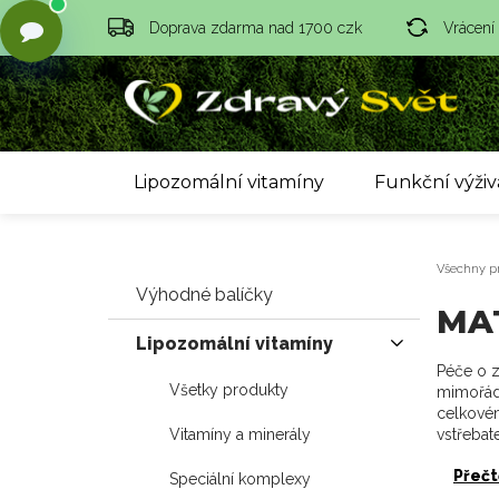
Doprava zdarma nad 1700 czk
Vrácení
Lipozomální vitamíny
Funkční výživ
Všechny p
Výhodné balíčky
MAT
Lipozomální vitamíny
Péče o z
Všetky produkty
mimořádn
celkovém
Vitamíny a minerály
vstřebat
Přečt
Speciální komplexy