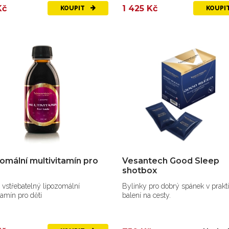
Kč
1 425 Kč
KOUPIT
KOUPI
omální multivitamín pro
Vesantech Good Sleep
shotbox
vstřebatelný lipozomální
Bylinky pro dobrý spánek v prak
tamín pro děti
balení na cesty.