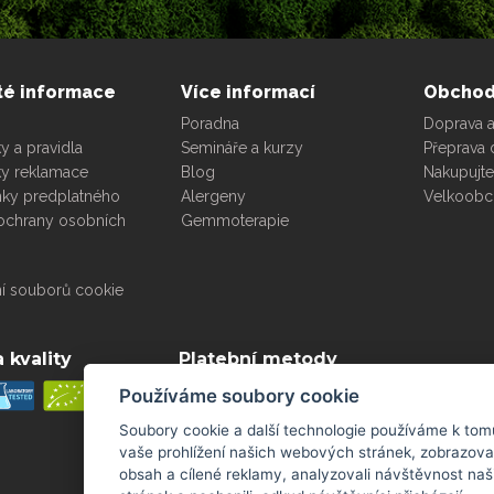
té informace
Více informací
Obcho
Poradna
Doprava a
 a pravidla
Semináře a kurzy
Přeprava 
y reklamace
Blog
Nakupujt
ky predplatného
Alergeny
Velkoob
ochrany osobních
Gemmoterapie
í souborů cookie
 kvality
Platební metody
Používáme soubory cookie
Soubory cookie a další technologie používáme k tomu
vaše prohlížení našich webových stránek, zobrazova
obsah a cílené reklamy, analyzovali návštěvnost n