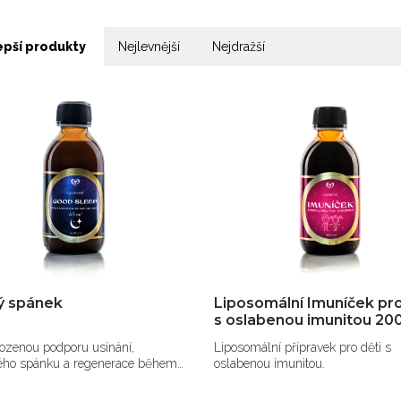
epší produkty
Nejlevnější
Nejdražší
ý spánek
Liposomální Imuníček pro
s oslabenou imunitou 20
rozenou podporu usínání,
Liposomální přípravek pro děti s
ého spánku a regenerace během
oslabenou imunitou.
.