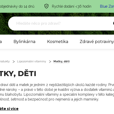
 objednávky do 14 dnů
Rychlé dodání <36 hodin
Blue Zo
a
Bylinkárna
Kosmetika
Zdravé potravin
rodukty
Lipozomální vitamíny
Matky, děti
KY, DĚTI
draví dětí a matek je jedním z nejdůležitějších úkolů každé rodiny. Prvn
é nároky – a právě v této době je kvalitní výživa a dostatek vitamínů
u blahobytu. Lipozomální vitamíny a speciální komplexy v této kateg
elnost, šetrnost a bezpečnost pro nejmenší a jejich maminky.
ěte si více