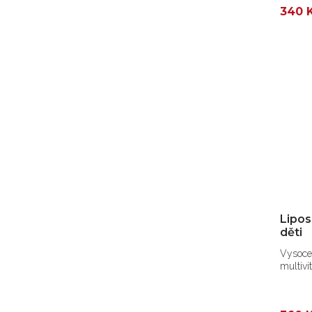
340 
Lipos
děti
Vysoce 
multivi