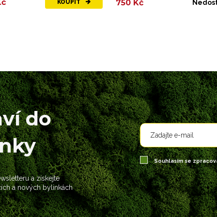
Kč
750 Kč
KOUPIT
Nedos
aví do
ánky
Souhlasím se zpraco
sletteru a získejte
cích a nových bylinkách