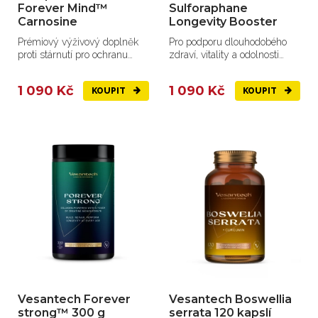
Forever Mind™
Sulforaphane
Carnosine
Longevity Booster
Prémiový výživový doplněk
Pro podporu dlouhodobého
proti stárnutí pro ochranu
zdraví, vitality a odolnosti
mozku, trávicího traktu ...
organismu vůči závažným...
1 090 Kč
1 090 Kč
KOUPIT
KOUPIT
Vesantech Forever
Vesantech Boswellia
strong™ 300 g
serrata 120 kapslí