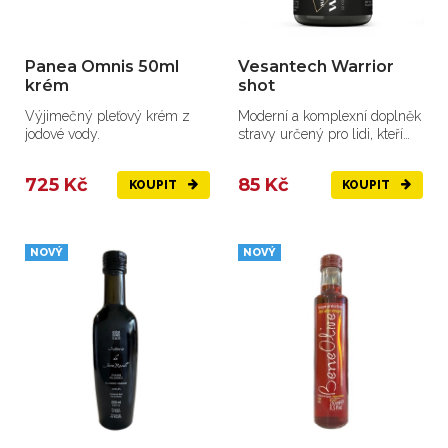
Panea Omnis 50ml
Vesantech Warrior
krém
shot
Výjimečný pleťový krém z
Moderní a komplexní doplněk
jodové vody.
stravy určený pro lidi, kteří
každý den čelí...
725 Kč
85 Kč
KOUPIT
KOUPIT
NOVÝ
NOVÝ