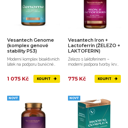
Vesantech Genome
Vesantech Iron +
(komplex genové
Lactoferrin (ŽELEZO +
stability P53)
LAKTOFERIN)
Moderní komplex bioaktivních
Železo s laktoferinem –
látek na podporu buněčné
moderní podpora tvorby krve,
vitality, regenerace,...
energie a imunity.
1 075 Kč
775 Kč
KOUPIT
KOUPIT
NOVÝ
NOVÝ