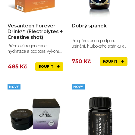
Vesantech Forever
Dobrý spánek
Drink™ (Electrolytes +
Creatine shot)
Pro přirozenou podporu
Prémiová regenerace,
usínání, hlubokého spánku a
hydratace a podpora výkonu
regenerace během spánku.
v jednom sáčku.
750 Kč
KOUPIT
485 Kč
KOUPIT
NOVÝ
NOVÝ