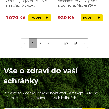
Omega-3 nejvyšší kvality s
Vesantech MG2 (Bisglycinát
mimořádně vysokým
a L-threonát Magtein®) –
obsahem 2000 mg EPA a
Dvojnásobná síla hořčíku...
1000 mg DHA.
1 070 Kč
920 Kč
KOUPIT
KOUPIT
«
1
2
3
...
50
51
»
Vše o zdraví do vaší
schránky
Přihlaste se k odběru našeho newsletteru a získejte užitečné
informace o zdraví, akcích a nových bylinkách