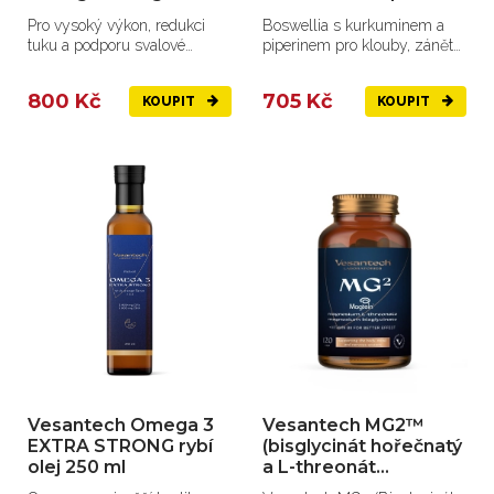
Pro vysoký výkon, redukci
Boswellia s kurkuminem a
tuku a podporu svalové
piperinem pro klouby, záněty
hmoty.
a při revmatismu.
800 Kč
705 Kč
KOUPIT
KOUPIT
Vesantech Omega 3
Vesantech MG2™
EXTRA STRONG rybí
(bisglycinát hořečnatý
olej 250 ml
a L-threonát
hořečnatý Magtein®)