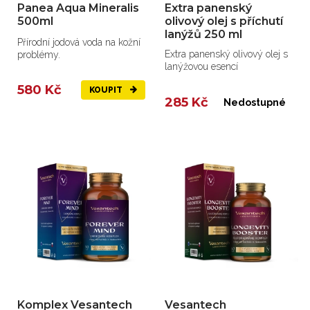
Panea Aqua Mineralis
Extra panenský
500ml
olivový olej s příchutí
lanýžů 250 ml
Přírodní jodová voda na kožní
Extra panenský olivový olej s
problémy.
lanýžovou esencí
580 Kč
KOUPIT
285 Kč
Nedostupné
Komplex Vesantech
Vesantech