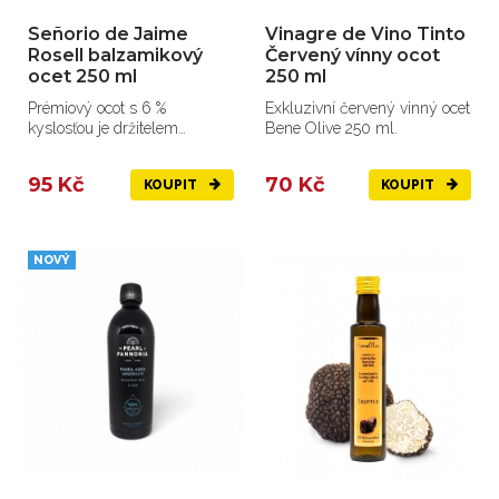
Señorio de Jaime
Vinagre de Vino Tinto
Rosell balzamikový
Červený vínny ocot
ocet 250 ml
250 ml
Prémiový ocot s 6 %
Exkluzivní červený vinný ocet
kyslosťou je držitelem
Bene Olive 250 ml.
chráněného zeměpisného
označení
95 Kč
70 Kč
KOUPIT
KOUPIT
NOVÝ