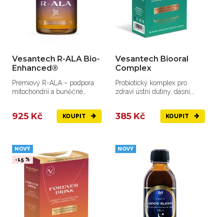
Vesantech R-ALA Bio-
Vesantech Biooral
Enhanced®
Complex
Prémiový R-ALA – podpora
Probiotický komplex pro
mitochondrií a buněčné
zdraví ústní dutiny, dásní,
energie
mandlí a prevenci aftů.
925 Kč
385 Kč
KOUPIT
KOUPIT
NOVÝ
NOVÝ
-15 %