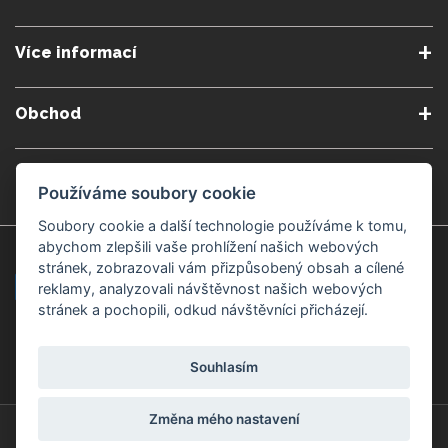
O nás
Podmínky a pravidla
Více informací
Podmínky reklamace
Podmienky predplatného
Poradna
Semináře a kurzy
Zásady ochrany osobních
Kontakt
Obchod
údajů
Blog
Alergeny
Doprava a platba
Přeprava do zahraničí
Nastavení souborů cookie
Gemmoterapie
Kamenné obchody
Používáme soubory cookie
Nakupujte bezpečně
Velkoobchod
Považská Bystrica v Kauflandu
Považská Bystrica Mpark
Soubory cookie a další technologie používáme k tomu,
abychom zlepšili vaše prohlížení našich webových
Záruka kvality
Žilina
Čadca
stránek, zobrazovali vám přizpůsobený obsah a cílené
reklamy, analyzovali návštěvnost našich webových
stránek a pochopili, odkud návštěvníci přicházejí.
Platební metody
Souhlasím
Změna mého nastavení
© Copyright 2008-2026 ZdravýSvět.cz