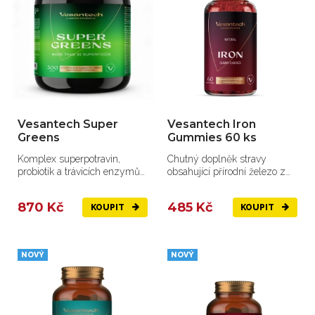
Vesantech Super
Vesantech Iron
Greens
Gummies 60 ks
Komplex superpotravin,
Chutný doplněk stravy
probiotik a trávicích enzymů
obsahující přírodní železo z
pro každodenní vitalitu.
listů kari.
870 Kč
485 Kč
KOUPIT
KOUPIT
NOVÝ
NOVÝ