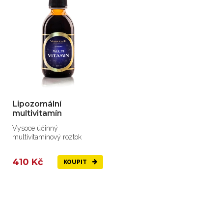
Lipozomální
multivitamín
Vysoce účinný
multivitamínový roztok
410 Kč
KOUPIT