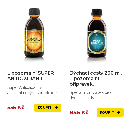
Liposomální SUPER
Dýchací cesty 200 ml.
ANTIOXIDANT
Lipozomální
přípravek.
Super Antioxidant s
Speciální přípravek pro
astaxantinovým komplexem
dýchací cesty
pro vaše zdraví.
555 Kč
KOUPIT
845 Kč
KOUPIT