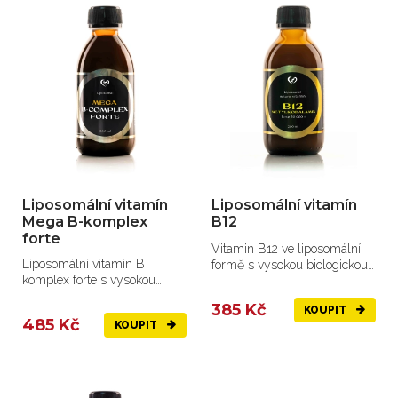
Liposomální vitamín
Liposomální vitamín
Mega B-komplex
B12
forte
Vitamin B12 ve liposomální
Liposomální vitamín B
formě s vysokou biologickou
komplex forte s vysokou
dostupností
vstřebatelností
385 Kč
KOUPIT
485 Kč
KOUPIT