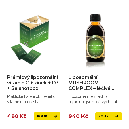
Prémiový lipozomální
Liposomální
vitamín C + zinek + D3
MUSHROOM
+ Se shotbox
COMPLEX – léčivé
houby
Praktické balení oblíbeného
Liposomální extrakt 6
vitamínu na cesty.
nejúčinnějších léčivých hub.
480 Kč
940 Kč
KOUPIT
KOUPIT