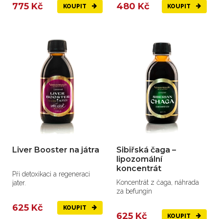
775 Kč
480 Kč
KOUPIT
KOUPIT
Liver Booster na játra
Sibiřská čaga –
lipozomální
koncentrát
Při detoxikaci a regeneraci
Koncentrát z čaga, náhrada
jater.
za befungin
625 Kč
KOUPIT
625 Kč
KOUPIT