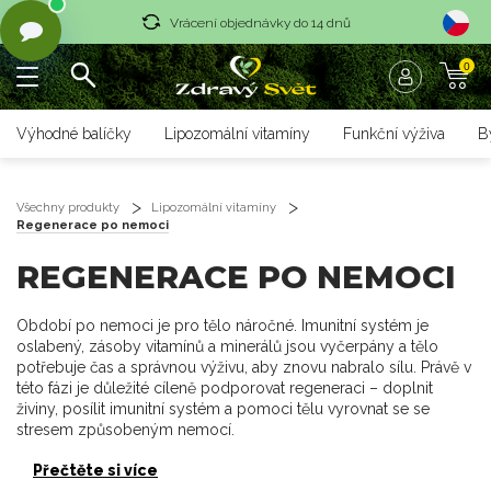
Vrácení objednávky do 14 dnů
0
Rychlé dodání <36 hodin
Doprava zdarma nad 1700 czk
Výhodné balíčky
Lipozomální vitamíny
Funkční výživa
B
Vrácení objednávky do 14 dnů
Rychlé dodání <36 hodin
Všechny produkty
Lipozomální vitamíny
Regenerace po nemoci
REGENERACE PO NEMOCI
Období po nemoci je pro tělo náročné. Imunitní systém je
oslabený, zásoby vitamínů a minerálů jsou vyčerpány a tělo
potřebuje čas a správnou výživu, aby znovu nabralo sílu. Právě v
této fázi je důležité cíleně podporovat regeneraci – doplnit
živiny, posílit imunitní systém a pomoci tělu vyrovnat se se
stresem způsobeným nemocí.
Přečtěte si více