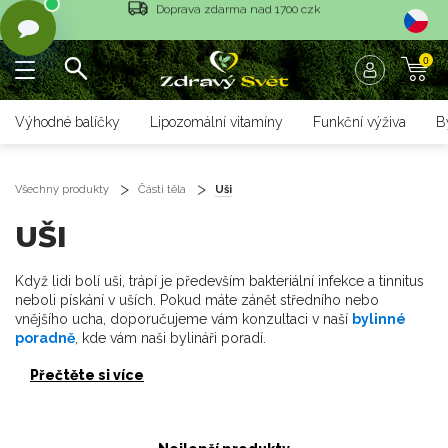
Vrácení objednávky do 14 dnů
0
Rychlé dodání <36 hodin
Doprava zdarma nad 1700 czk
Výhodné balíčky
Lipozomální vitamíny
Funkční výživa
B
Vrácení objednávky do 14 dnů
Rychlé dodání <36 hodin
Všechny produkty
Části těla
Uši
UŠI
Když lidi bolí uši, trápí je především bakteriální infekce a tinnitus
neboli pískání v uších. Pokud máte zánět středního nebo
vnějšího ucha, doporučujeme vám konzultaci v naší
bylinné
poradně
, kde vám naši bylináři poradí.
Přečtěte si více