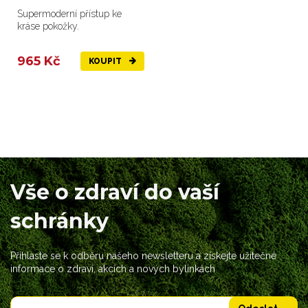
Supermoderní přístup ke
kráse pokožky.
965 Kč
KOUPIT
Vše o zdraví do vaší
schránky
Přihlaste se k odběru našeho newsletteru a získejte užitečné
informace o zdraví, akcích a nových bylinkách