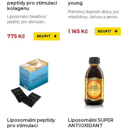
peptidy pro stimulaci
young
kolagenu
Prémiový doplněk stravy pro
Liposomální bioaktivní
mladistvou, zářivou a pevnou
peptidy pro stimulaci
pleť.
kolagenu v kloubech a
1 165 Kč
KOUPIT
šlachách.
775 Kč
KOUPIT
Liposomální peptidy
Liposomální SUPER
pro stimulaci
ANTIOXIDANT