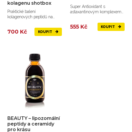
kolagenu shotbox
Super Antioxidant s
Praktické balení
astaxantinovým komplexem
kolagenových peptidů na
pro vaše zdraví.
cesty.
555 Kč
KOUPIT
700 Kč
KOUPIT
BEAUTY – lipozomální
peptidy a ceramidy
pro krásu