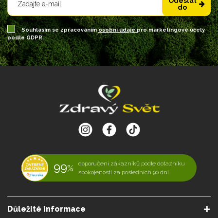
Odeslat
do
Souhlasím se zpracováním
osobní údaje
pro marketingové účely
podle GDPR.
99
doporučení zákazníků podle dotazníku
%
spokojenosti za posledních 90 dní
Důležité informace