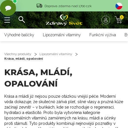
Doprava zdarma nad 1700 czk
0
Vrácení objednávky do 14 dnů
Rychlé dodání <36 hodin
Výhodné balíčky
Lipozomální vitamíny
Funkční výživa
B
Doprava zdarma nad 1700 czk
Vrácení objednávky do 14 dnů
Všechny produkty
Lipozomální vitamíny
Krása, mládí, opalování
Rychlé dodání <36 hodin
KRÁSA, MLÁDÍ,
OPALOVÁNÍ
Krása a mládí již nejsou pouze otázkou vnější péče. Moderní
věda dokazuje, že skutečně zářivá pleť, silné vlasy a pružná kůže
začínají zevnitř – v buňkách, kde se rozhoduje o regeneraci,
hydrataci a elasticitě. Proto byla vytvořena kategorie
liposomálních vitamínů zaměřených na krásu, mládí a účinky
proti stárnutí. Tyto produkty kombinují nejnovější poznatky v