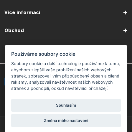
O nás
Podmínky a pravidla
Více informací
Podmínky reklamace
Podmienky predplatného
Poradna
Semináře a kurzy
Zásady ochrany osobních
Kontakt
Obchod
údajů
Blog
Alergeny
Doprava a platba
Přeprava do zahraničí
Nastavení souborů cookie
Gemmoterapie
Kamenné obchody
Používáme soubory cookie
Nakupujte bezpečně
Velkoobchod
Považská Bystrica v Kauflandu
Považská Bystrica Mpark
Soubory cookie a další technologie používáme k tomu,
abychom zlepšili vaše prohlížení našich webových
Záruka kvality
Žilina
Čadca
stránek, zobrazovali vám přizpůsobený obsah a cílené
reklamy, analyzovali návštěvnost našich webových
stránek a pochopili, odkud návštěvníci přicházejí.
Platební metody
Souhlasím
Změna mého nastavení
© Copyright 2008-2026 ZdravýSvět.cz
Všechna práva vyhrazena.