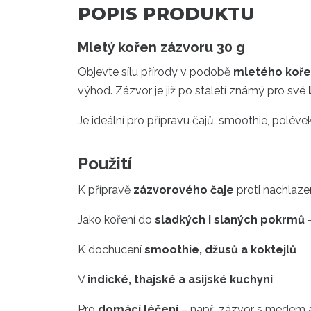
POPIS PRODUKTU
Mletý kořen zázvoru 30 g
Objevte sílu přírody v podobě
mletého koře
výhod. Zázvor je již po staletí známý pro své
Je ideální pro přípravu čajů, smoothie, poléve
Použití
K přípravě
zázvorového čaje
proti nachlazen
Jako koření do
sladkých i slaných pokrmů
–
K dochucení
smoothie, džusů a koktejlů
V
indické, thajské a asijské kuchyni
Pro
domácí léčení
– např. zázvor s medem 