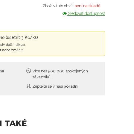
Zboží v tuto chvíli
není na skladě
Sledovat dostupnost
ě (ušetřit 3 Kč/ks)
ždý další nákup.
t nebo změnit.
rma
Více než 500 000 spokojených
zákazníků,
Zeptejte se v naši
poradni
I TAKÉ