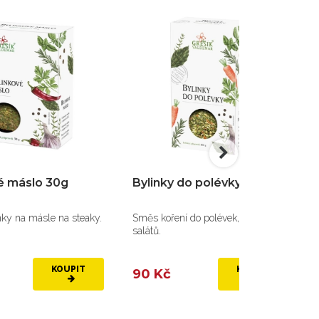
Bylinky do polévky 100g
Kardamon celý 
ky.
Směs koření do polévek, omáček a
Kardamom zvýrazňuj
salátů.
sladkých i slaných jíd
KOUPIT
90 Kč
85 Kč