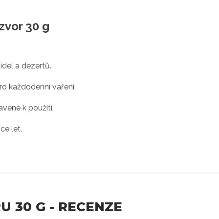
zvor 30 g
ídel a dezertů.
ro každodenní vaření.
avené k použití.
ce let.
 30 G - RECENZE