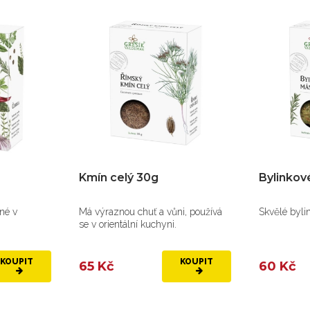
mín celý 30g
Bylinkové máslo 30g
 výraznou chuť a vůni, používá
Skvělé bylinky na másle na stea
 v orientální kuchyni.
KOUPIT
KOUPIT
5 Kč
60 Kč