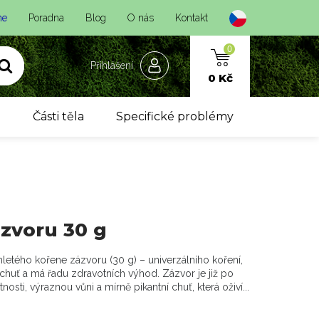
ne
Poradna
Blog
O nás
Kontakt
0
Přihlášení
0 Kč
y
Části těla
Specifické problémy
ázvoru 30 g
letého kořene zázvoru (30 g) – univerzálního koření,
chuť a má řadu zdravotních výhod. Zázvor je již po
nosti, výraznou vůni a mírně pikantní chuť, která oživí...