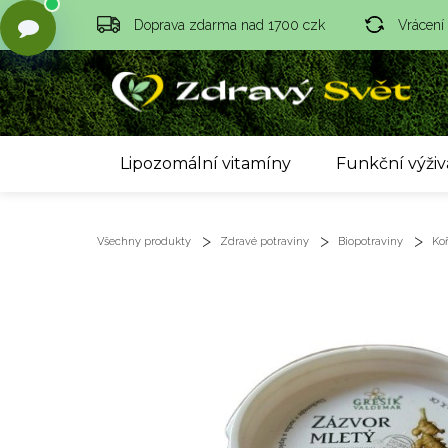
Doprava zdarma nad 1700 czk
Vrácení
Lipozomální vitamíny
Funkční výživ
Všechny produkty
Zdravé potraviny
Biopotraviny
Ko