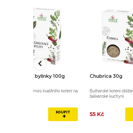
ylinky 100g
Chubrica 30g
K
s kvalitního koření na
Bulharské koření oblíbené v
Má
balkánské kuchyni.
se
KOUPIT
KOUPIT
55 Kč
6