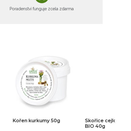
Poradenství funguje zcela zdarma
rkumy 50g
Skořice cejlonská mletá
Sat
BIO 40g