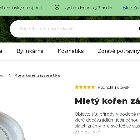
 objednávky do 14 dnů
Rychlé dodání <36 hodin
Blue Zo
a
Bylinkárna
Kosmetika
Zdravé potravin
ření
Mletý kořen zázvoru 30 g
Hodnotil 1 človek
Mletý kořen z
Objevte sílu přírody v podobě m
které dodává jídlům jedinečnou 
staletí známý pro své léčivé vlast
Zobrazit více