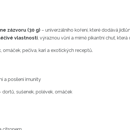
ne zázvoru (30 g)
– univerzálního koření, které dodává jídl
léčivé vlastnosti
, výraznou vůni a mírně pikantní chuť, která 
k, omáček, pečiva, kari a exotických receptů.
í a posílení imunity
 dortů, sušenek, polévek, omáček
a citronem