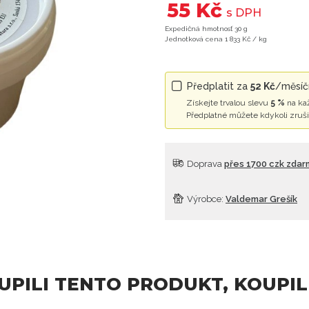
55 Kč
s DPH
Expedičná hmotnosť 30 g
Jednotková cena 1 833 Kč / kg
Předplatit za
52 Kč
/měsíčn
Získejte trvalou slevu
5 %
na ka
Předplatné můžete kdykoli zruši
Doprava
přes 1700 czk zda
Výrobce:
Valdemar Grešík
OUPILI TENTO PRODUKT, KOUPIL