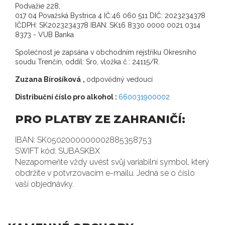
Podvažie 228,
017 04 Považská Bystrica 4 IČ:46 060 511 DIČ: 2023234378
IČDPH: SK2023234378 IBAN: SK16 8330 0000 0021 0314
8373 - VUB Banka
Společnost je zapsána v obchodním rejstříku Okresního
soudu Trenčín, oddíl: Sro, vložka č.: 24115/R.
Zuzana Bírošíková
,
odpovědný vedoucí
Distribuční číslo pro alkohol :
660031900002
PRO PLATBY ZE ZAHRANIČÍ:
IBAN: SK0502000000002885358753
SWIFT kód: SUBASKBX
Nezapomeňte vždy uvést svůj variabilní symbol, který
obdržíte v potvrzovacím e-mailu. Jedná se o číslo
vaší objednávky.