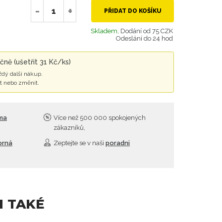
-
+
PŘIDAT DO KOŠÍKU
Skladem,
Dodání od 75 CZK
Odeslání do 24 hod
čně (ušetřit 31 Kč/ks)
ždý další nákup.
t nebo změnit.
rma
Více než 500 000 spokojených
zákazníků,
orná
Zeptejte se v naši
poradni
I TAKÉ