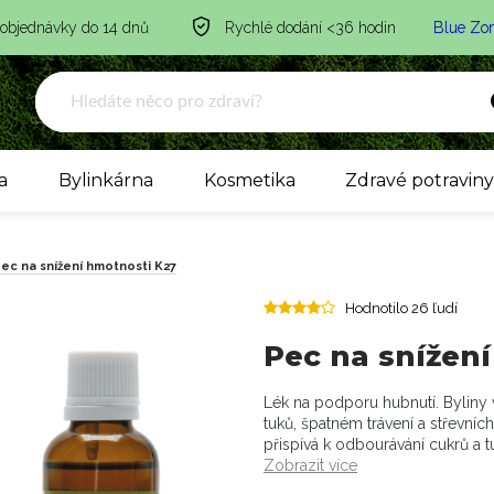
 objednávky do 14 dnů
Rychlé dodání <36 hodin
Blue Zo
a
Bylinkárna
Kosmetika
Zdravé potravin
ec na snížení hmotnosti K27
Hodnotilo 26 ľudí
Pec na snížen
Lék na podporu hubnutí. Byliny 
tuků, špatném trávení a střevních 
přispívá k odbourávání cukrů a t
Zobrazit více