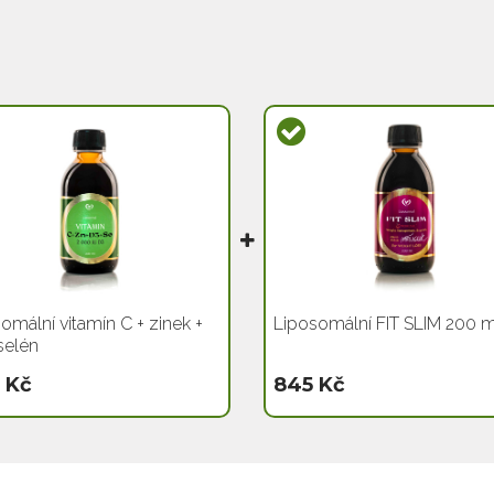
omální vitamín C + zinek +
Liposomální FIT SLIM 200 m
selén
 Kč
845 Kč