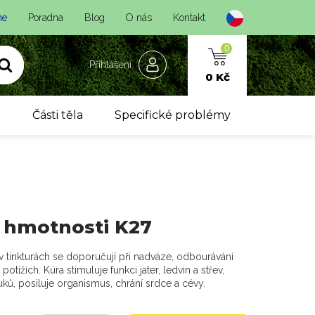
ne
Poradna
Blog
O nás
Kontakt
0
Přihlášení
0 Kč
y
Části těla
Specifické problémy
í hmotnosti K27
v tinkturách se doporučují při nadváze, odbourávání
potížích. Kúra stimuluje funkci jater, ledvin a střev,
uků, posiluje organismus, chrání srdce a cévy.