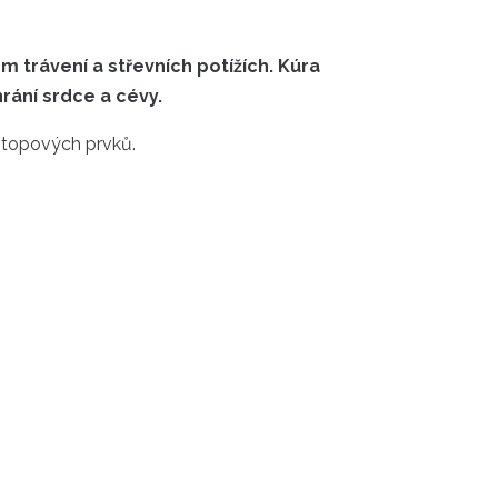
m trávení a střevních potížích
.
Kúra
hrání srdce a cévy.
stopových
prvků
.