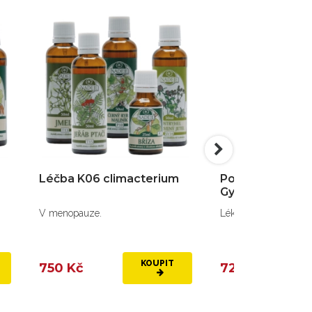
Léčba K06 climacterium
Postup K04
Gynekologický 
V menopauze.
Lék na gynekologické
KOUPIT
750 Kč
725 Kč