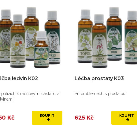
éčba ledvin K02
Léčba prostaty K03
i potížích s močovými cestami a
Při problémech s prostatou.
dvinami.
KOUPIT
KOUPIT
50 Kč
625 Kč