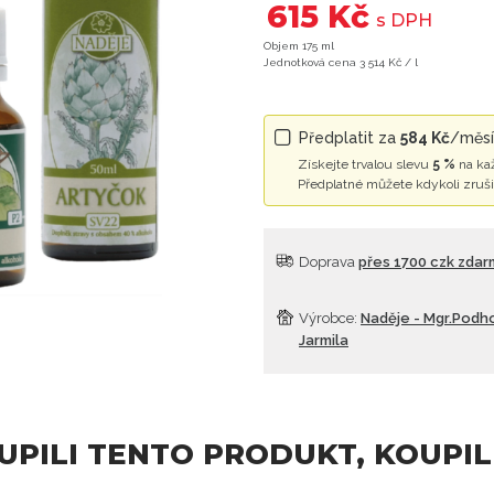
615 Kč
s DPH
Objem 175 ml
Jednotková cena 3 514 Kč / l
Předplatit za
584 Kč
/měsí
Získejte trvalou slevu
5 %
na ka
Předplatné můžete kdykoli zruši
Doprava
přes 1700 czk zda
Výrobce:
Naděje - Mgr.Podh
Jarmila
OUPILI TENTO PRODUKT, KOUPIL