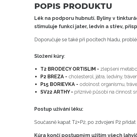
POPIS PRODUKTU
Lék na podporu hubnutí.
Byliny v tinktur
stimuluje funkci jater, ledvin a střev, př
Doporučuje se také při
pocitech
hladu
,
probl
Složení
kúry
:
T2 BRODECY ORTISLIM -
zlepšení metabol
P2 BREZA -
cholesterol, játra, ledviny, tráv
P15 BORIEVKA -
odolnost organismu, tráve
SV22 ARTHY -
příznivě působí na činnost 
Postup užívání léku:
Současně
kapat
T2+P2
,
po zdvojení P2 přidat 
Kúra
končí
postupným
užitím
všech lahvi