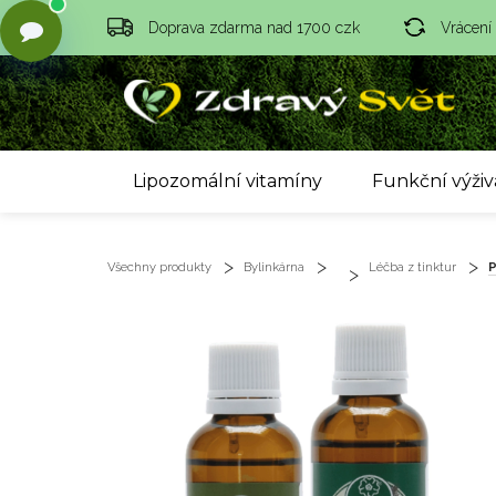
Doprava zdarma nad 1700 czk
Vrácení
Lipozomální vitamíny
Funkční výživ
Všechny produkty
Bylinkárna
Léčba z tinktur
P