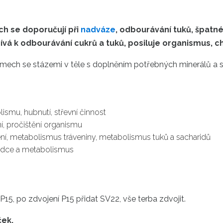
ách
se doporučují při
nadváze
, odbourávání tuků, špatné
ispívá k odbourávání cukrů a tuků, posiluje organismus, c
émech se stázemi
v
těle s doplněním
potřebných minerálů
a
ismu, hubnutí, střevní činnost
ení, pročištění organismu
ní, metabolismus tráveniny, metabolismus tuků a sacharidů
srdce a metabolismus
P15, po zdvojení P15 přidat SV22,
vše
terba
zdvojit
.
ček
.