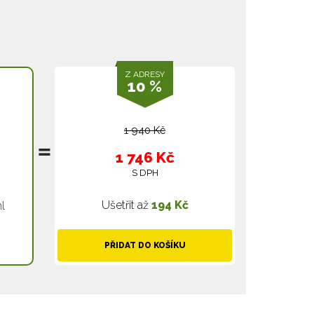
Z ADRESY
10 %
1 940 Kč
1 746 Kč
S DPH
Ušetřit až
194 Kč
l
PŘIDAT DO KOŠÍKU