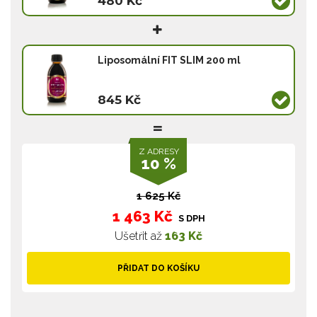
480 Kč
Liposomální FIT SLIM 200 ml
845 Kč
Z ADRESY
10 %
1 625 Kč
1 463 Kč
S DPH
Ušetřit až
163 Kč
PŘIDAT DO KOŠÍKU