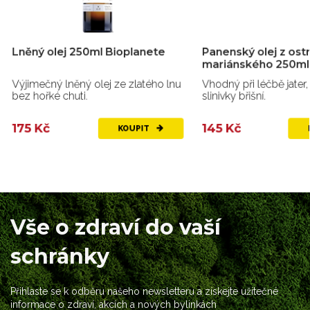
Lněný olej 250ml Bioplanete
Panenský olej z ost
mariánského 250ml
Výjimečný lněný olej ze zlatého lnu
Vhodný při léčbě jater, 
bez hořké chuti.
slinivky břišní.
175 Kč
145 Kč
KOUPIT
Vše o zdraví do vaší
schránky
Přihlaste se k odběru našeho newsletteru a získejte užitečné
informace o zdraví, akcích a nových bylinkách