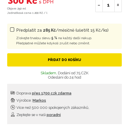
300 Kč
s DPH
-
+
Objem 250 ml
Jednotková cena 1 200 Kč / l
Předplatit za
285 Kč
/měsíčně (ušetřit 15 Kč/ks)
Získejte trvalou slevu
5 %
na každý další nákup.
Předplatné můžete kdykoli zrušit nebo změnit.
PŘIDAT DO KOŠÍKU
Skladem,
Dodání od 75 CZK
Odeslání do 24 hod
Doprava
přes 1700 czk zdarma
Výrobce:
Markos
Více než 500 000 spokojených zákazníků,
Zeptejte se v naši
poradni