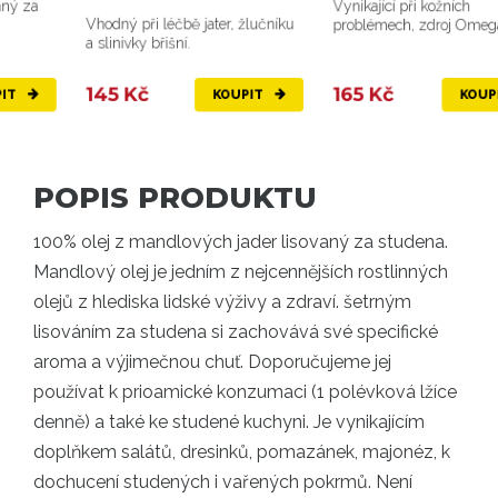
Vynikající při kožních
Vhodný při léčbě jater, žlučníku
problémech, zdroj Omega 3 a 6
a slinivky břišní.
145 Kč
165 Kč
KOUPIT
KOUPIT
POPIS PRODUKTU
100% olej z mandlových jader lisovaný za studena.
Mandlový olej je jedním z nejcennějších rostlinných
olejů z hlediska lidské výživy a zdraví. šetrným
lisováním za studena si zachovává své specifické
aroma a výjimečnou chuť. Doporučujeme jej
používat k prioamické konzumaci (1 polévková lžíce
denně) a také ke studené kuchyni. Je vynikajícím
doplňkem salátů, dresinků, pomazánek, majonéz, k
dochucení studených i vařených pokrmů. Není