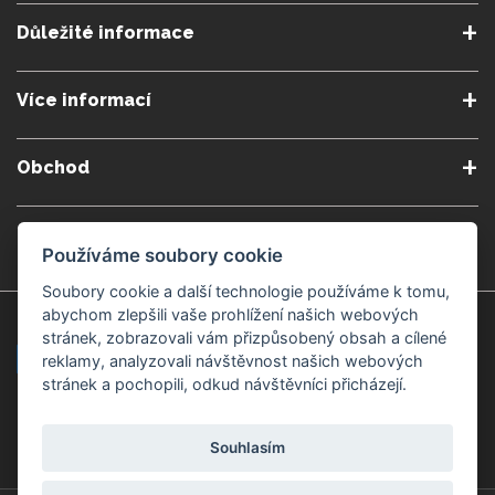
Důležité informace
O nás
Podmínky a pravidla
Více informací
Podmínky reklamace
Podmienky predplatného
Poradna
Semináře a kurzy
Zásady ochrany osobních
Kontakt
Obchod
údajů
Blog
Alergeny
Doprava a platba
Přeprava do zahraničí
Nastavení souborů cookie
Gemmoterapie
Kamenné obchody
Používáme soubory cookie
Nakupujte bezpečně
Velkoobchod
Považská Bystrica v Kauflandu
Považská Bystrica Mpark
Soubory cookie a další technologie používáme k tomu,
abychom zlepšili vaše prohlížení našich webových
Záruka kvality
Žilina
Čadca
stránek, zobrazovali vám přizpůsobený obsah a cílené
reklamy, analyzovali návštěvnost našich webových
stránek a pochopili, odkud návštěvníci přicházejí.
Platební metody
Souhlasím