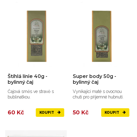
Štíhlá línie 40g -
Super body 50g -
bylinný čaj
bylinný čaj
Čajová směs ve stravě s
Vynikající maté s ovocnou
bublinatkou.
chutí pro příjemné hubnutí.
60 Kč
50 Kč
KOUPIT
KOUPIT