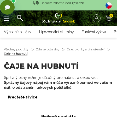
Vrácení objednávky do 14 dnů
0
Rychlé dodání <36 hodin
Doprava zdarma nad 1700 czk
Výhodné balíčky
Lipozomální vitamíny
Funkční výživa
B
Vrácení objednávky do 14 dnů
Rychlé dodání <36 hodin
Všechny produkty
Zdravé potraviny
Čaje, bylinky a příslušenství
Čaje na hubnutí
ČAJE NA HUBNUTÍ
Správný pitný režim je důležitý pro hubnutí a detoxikaci.
Správný čajový nápoj vám může výrazně pomoci ve vašem
úsilí o odstranění tukových polštářků.
Přečtěte si více
Nejlepší produkty