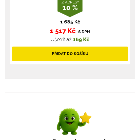
Z ADRESY
10 %
1 685 Kč
1 517 Kč
S DPH
Ušetřit až
169 Kč
PŘIDAT DO KOŠÍKU