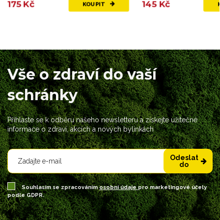
175 Kč
145 Kč
KOUPIT
Vše o zdraví do vaší
schránky
Přihlaste se k odběru našeho newsletteru a získejte užitečné
informace o zdraví, akcích a nových bylinkách
Odeslat
do
Souhlasím se zpracováním
osobní údaje
pro marketingové účely
podle GDPR.