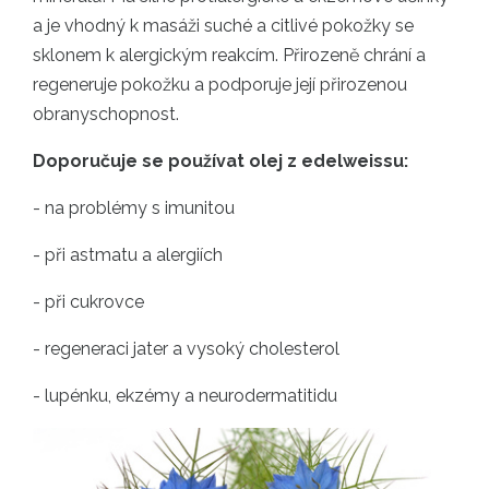
a je vhodný k masáži suché a citlivé pokožky se
sklonem k alergickým reakcím. Přirozeně chrání a
regeneruje pokožku a podporuje její přirozenou
obranyschopnost.
Doporučuje se používat olej z edelweissu:
- na problémy s imunitou
- při astmatu a alergiích
- při cukrovce
- regeneraci jater a vysoký cholesterol
- lupénku, ekzémy a neurodermatitidu