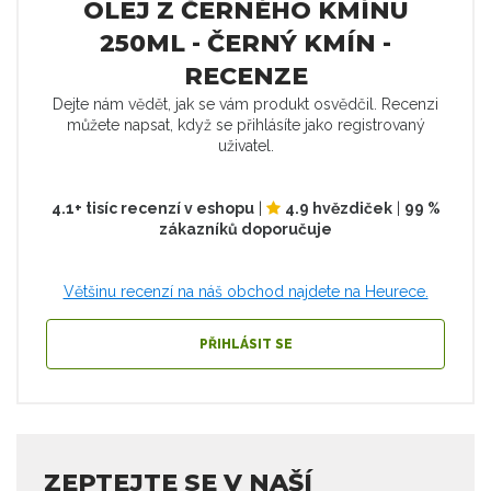
OLEJ Z ČERNÉHO KMÍNU
250ML - ČERNÝ KMÍN -
RECENZE
Dejte nám vědět, jak se vám produkt osvědčil. Recenzi
můžete napsat, když se přihlásíte jako registrovaný
uživatel.
4.1+ tisíc recenzí v eshopu
|
4.9 hvězdiček
|
99 %
zákazníků doporučuje
Většinu recenzí na náš obchod najdete na Heurece.
PŘIHLÁSIT SE
ZEPTEJTE SE V NAŠÍ