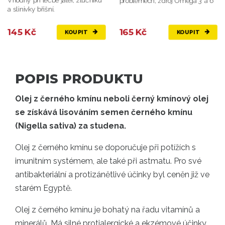
Vhodný při léčbě jater, žlučníku
problémech, zdroj Omega 3 a 6
a slinivky břišní.
145 Kč
165 Kč
KOUPIT
KOUPIT
POPIS PRODUKTU
Olej z černého kmínu neboli černý kmínový olej
se získává lisováním semen černého kmínu
(Nigella sativa) za studena.
Olej z černého kmínu se doporučuje při potížích s
imunitním systémem, ale také při astmatu. Pro své
antibakteriální a protizánětlivé účinky byl ceněn již ve
starém Egyptě.
Olej z černého kmínu je bohatý na řadu vitamínů a
minerálů. Má silné protialergické a ekzémové účinky