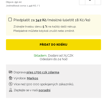
Objem 250 ml
Jednotková cena 1 440 Kč / l
Předplatit za
342 Kč
/měsíčně (ušetřit 18 Kč/ks)
Získejte trvalou slevu
5 %
na každý další nákup.
Předplatné můžete kdykoli zrušit nebo změnit.
PŘIDAT DO KOŠÍKU
Skladem,
Dodání od 75 CZK
Odeslání do 24 hod
Doprava
přes 1700 czk zdarma
Výrobce:
Markos
Více než 500 000 spokojených zákazníků,
Zeptejte se v naši
poradni