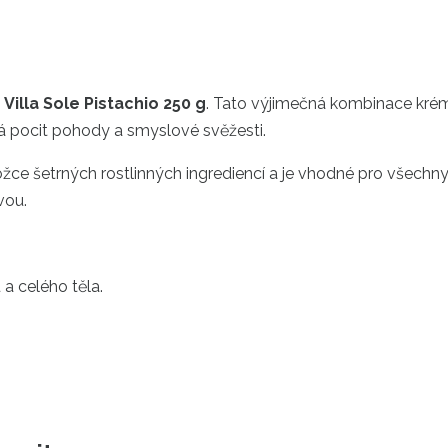
illa Sole Pistachio 250 g
. Tato výjimečná kombinace kr
 pocit pohody a smyslové svěžesti.
žce šetrných rostlinných ingrediencí a je vhodné pro všechny 
vou.
a celého těla.