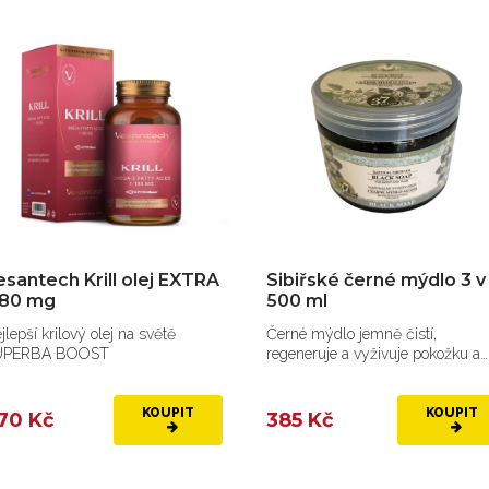
esantech Krill olej EXTRA
Sibiřské černé mýdlo 3 v 
180 mg
500 ml
jlepší krilový olej na světě
Černé mýdlo jemně čistí,
UPERBA BOOST
regeneruje a vyživuje pokožku a
vlasy.
KOUPIT
KOUPIT
70 Kč
385 Kč