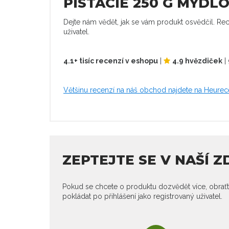
PISTÁCIE 250 G MÝDLO
Dejte nám vědět, jak se vám produkt osvědčil. Rec
uživatel.
4.1+ tisíc recenzí v eshopu
|
4.9 hvězdiček
|
Většinu recenzí na náš obchod najdete na Heurec
ZEPTEJTE SE V NAŠÍ 
Pokud se chcete o produktu dozvědět více, obraťt
pokládat po přihlášení jako registrovaný uživatel.