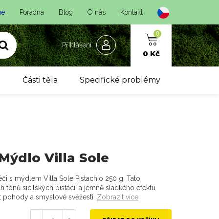
ne
Poradna
Blog
O nás
Kontakt
0
Přihlášení
0 Kč
y
Části těla
Specifické problémy
 Mýdlo Villa Sole
či s mýdlem Villa Sole Pistachio 250 g. Tato
tónů sicilských pistácií a jemně sladkého efektu
t pohody a smyslové svěžesti.
Zobrazit více