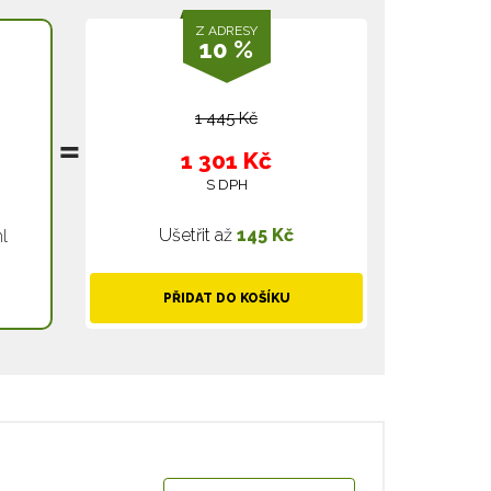
Z ADRESY
10 %
1 445 Kč
1 301 Kč
S DPH
Ušetřit až
145 Kč
l
PŘIDAT DO KOŠÍKU