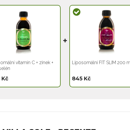
omální vitamín C + zinek +
Liposomální FIT SLIM 200 m
selén
 Kč
845 Kč