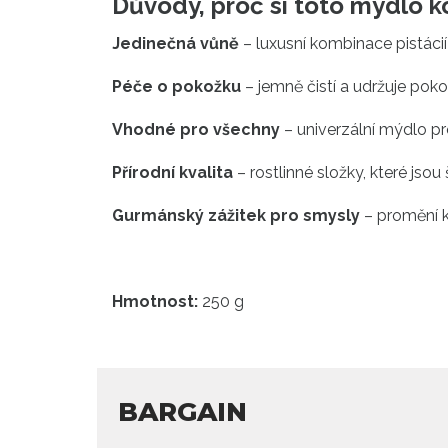
Důvody, proč si toto mýdlo k
Jedinečná vůně
– luxusní kombinace pistáci
Péče o pokožku
– jemně čistí a udržuje poko
Vhodné pro všechny
– univerzální mýdlo p
Přírodní kvalita
– rostlinné složky, které jsou
Gurmánský zážitek pro smysly
– promění k
Hmotnost:
250 g
BARGAIN