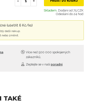
-
+
PŘIDAT DO KOŠÍKU
Skladem,
Dodání od 75 CZK
Odeslání do 24 hod
čně (ušetřit 6 Kč/ks)
ždý další nákup.
t nebo změnit.
rma
Více než 500 000 spokojených
zákazníků,
Zeptejte se v naši
poradni
I TAKÉ