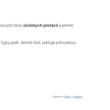
émových tónů
sicilských pistácií
a jemně
typy pleti. Jemně čistí, udržuje přirozenou
Obrázek:
Erika
z
Pixabay