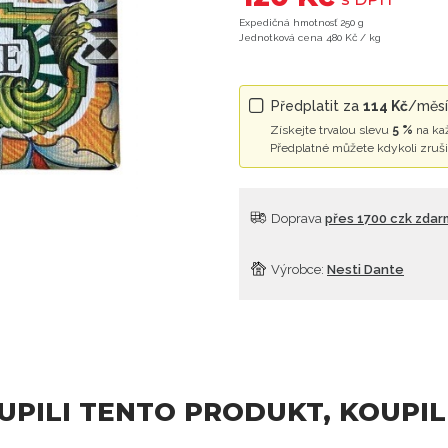
Expedičná hmotnosť 250 g
Jednotková cena 480 Kč / kg
Předplatit za
114 Kč
/měsí
Získejte trvalou slevu
5 %
na ka
Předplatné můžete kdykoli zruši
Doprava
přes 1700 czk zda
Výrobce:
Nesti Dante
OUPILI TENTO PRODUKT, KOUPIL