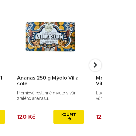
1
Ananas 250 g Mýdlo Villa
Modrá frézie 25
sole
Villa Sole
Prémiové rostlinné mýdlo s vůní
Luxusní přírodní ital
zralého ananasu.
vůní frézie.
KOUPIT
120 Kč
120 Kč