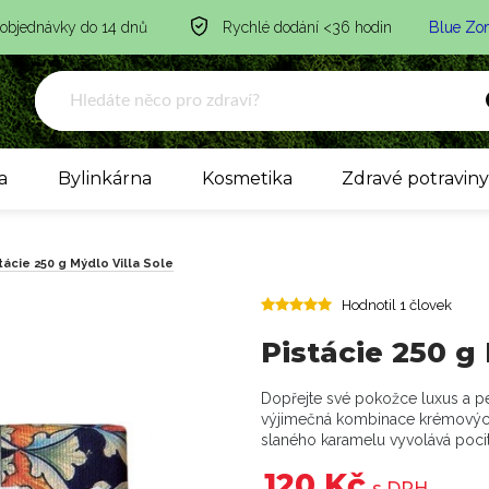
 objednávky do 14 dnů
Rychlé dodání <36 hodin
Blue Zo
a
Bylinkárna
Kosmetika
Zdravé potravin
tácie 250 g Mýdlo Villa Sole
Hodnotil 1 človek
Pistácie 250 g
Dopřejte své pokožce luxus a pé
výjimečná kombinace krémových 
slaného karamelu vyvolává poci
120 Kč
s DPH