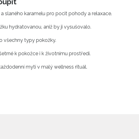
oupit
í a slaného karamelu pro pocit pohody a relaxace.
žku hydratovanou, aniž by ji vysušovalo.
ro všechny typy pokožky.
 šetrné k pokožce i k životnímu prostředí.
aždodenní mytí v malý wellness rituál.