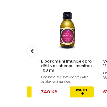
First Aid Body
Liposomální Imuníček pro
V
ml
děti s oslabenou imunitou
1
100 ml
pro rychlou
Ne
Liposomální přípravek pro děti s
lidnění a ochranu
S
oslabenou imunitou.
adě...
KOUPIT
KOUPIT
340 Kč
6