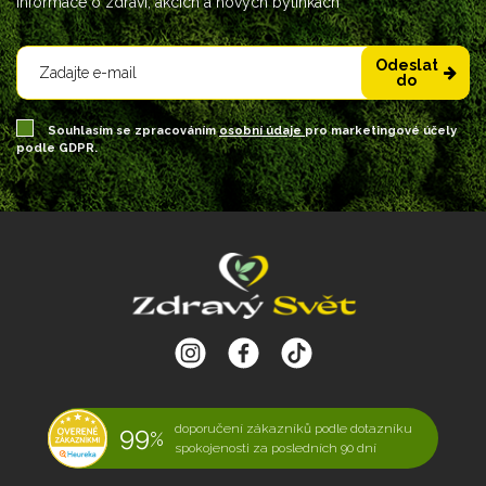
informace o zdraví, akcích a nových bylinkách
Odeslat
do
Souhlasím se zpracováním
osobní údaje
pro marketingové účely
podle GDPR.
99
doporučení zákazníků podle dotazníku
%
spokojenosti za posledních 90 dní