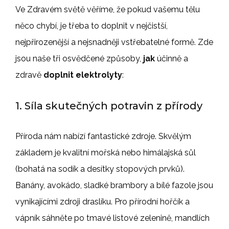
Ve Zdravém světě věříme, že pokud vašemu tělu
něco chybí, je třeba to doplnit v nejčistší,
nejpřirozenější a nejsnadněji vstřebatelné formě. Zde
jsou naše tři osvědčené způsoby,
jak
účinně a
zdravě
doplnit elektrolyty
:
1. Síla skutečných potravin z přírody
Příroda nám nabízí fantastické zdroje. Skvělým
základem je kvalitní mořská nebo himálajská sůl
(bohatá na sodík a desítky stopových prvků).
Banány, avokádo, sladké brambory a bílé fazole jsou
vynikajícími zdroji draslíku. Pro přírodní hořčík a
vápník sáhněte po tmavé listové zelenině, mandlích