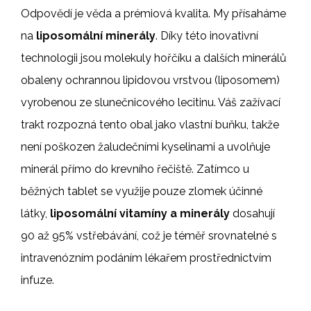
Odpovědí je věda a prémiová kvalita. My přísaháme
na
liposomální minerály
. Díky této inovativní
technologii jsou molekuly hořčíku a dalších minerálů
obaleny ochrannou lipidovou vrstvou (liposomem)
vyrobenou ze slunečnicového lecitinu. Váš zažívací
trakt rozpozná tento obal jako vlastní buňku, takže
není poškozen žaludečními kyselinami a uvolňuje
minerál přímo do krevního řečiště. Zatímco u
běžných tablet se využije pouze zlomek účinné
látky,
liposomální vitamíny a minerály
dosahují
90 až 95% vstřebávání, což je téměř srovnatelné s
intravenózním podáním lékařem prostřednictvím
infuze.