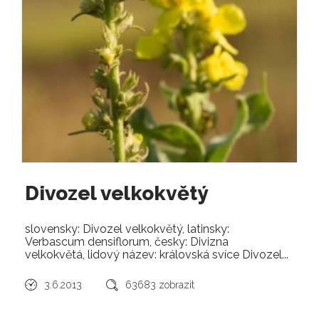
Divozel velkokvětý
slovensky: Divozel velkokvětý, latinsky:
Verbascum densiflorum, česky: Divizna
velkokvětá, lidový název: královská svíce Divozel...
3.6.2013
63683 zobrazit