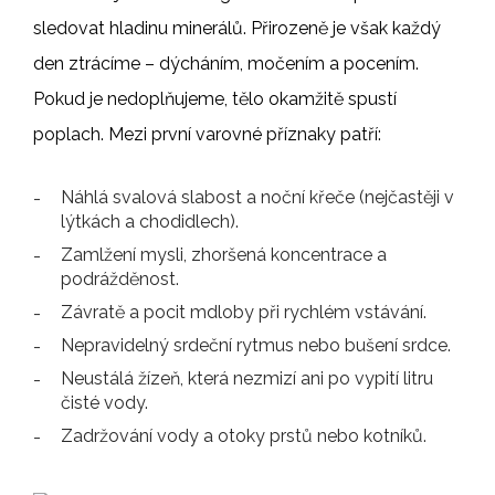
sledovat hladinu minerálů. Přirozeně je však každý
den ztrácíme – dýcháním, močením a pocením.
Pokud je nedoplňujeme, tělo okamžitě spustí
poplach. Mezi první varovné příznaky patří:
Náhlá svalová slabost a noční křeče (nejčastěji v
lýtkách a chodidlech).
Zamlžení mysli, zhoršená koncentrace a
podrážděnost.
Závratě a pocit mdloby při rychlém vstávání.
Nepravidelný srdeční rytmus nebo bušení srdce.
Neustálá žízeň, která nezmizí ani po vypití litru
čisté vody.
Zadržování vody a otoky prstů nebo kotníků.