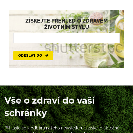
ZÍSKEJTE PŘEHLED O ZDRAVÉM
ŽIVOTNÍM STYLU
ODESLAT DO
Vše o zdraví do vaší
schránky
Přihlaste se k odběru našeho newsletteru a získejte užitečné