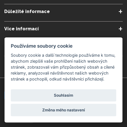
Důležité informace
O nás
Podmínky a pravidla
Více informací
Podmínky reklamace
Podmienky predplatného
Poradna
Semináře a kurzy
Zásady ochrany osobních
Kontakt
Používáme soubory cookie
Obchod
údajů
Blog
Alergeny
Soubory cookie a další technologie používáme k tomu,
Doprava a platba
Přeprava do zahraničí
Nastavení souborů cookie
abychom zlepšili vaše prohlížení našich webových
Gemmoterapie
Kamenné obchody
stránek, zobrazovali vám přizpůsobený obsah a cílené
Nakupujte bezpečně
Velkoobchod
reklamy, analyzovali návštěvnost našich webových
Považská Bystrica v Kauflandu
Považská Bystrica Mpark
stránek a pochopili, odkud návštěvníci přicházejí.
Záruka kvality
Žilina
Čadca
Souhlasím
Platební metody
Změna mého nastavení