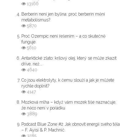
13166
Berberin není jen bylina: proč berberin mění
metabolismus?
5870
Proč Ozempic není řešením – a co skutečně
funguje
5610
Antarktické zlato: krilový olej, který se může zkazit
dříve, než...
4640
Co jsou elektrolyty, k čemu slouží a jak je můžete
rychle doplnit?
4147
Mozková mlha – když vám mozek tiše naznačuje,
že něco není v pořádku
3889
Podcast Blue Zone #2 Jak obnovit energii svého těla
– F. Ayisi & P. Machnič
3285