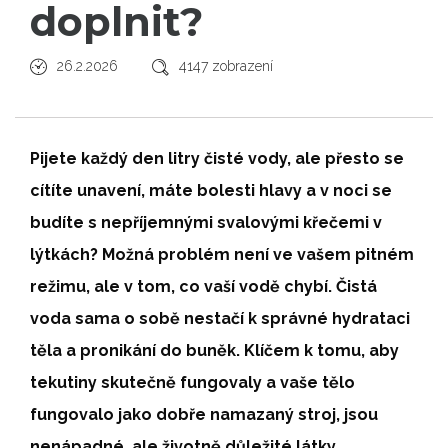
doplnit?
26.2.2026
4147 zobrazení
Pijete každý den litry čisté vody, ale přesto se
cítíte unavení, máte bolesti hlavy a v noci se
budíte s nepříjemnými svalovými křečemi v
lýtkách? Možná problém není ve vašem pitném
režimu, ale v tom, co vaší vodě chybí. Čistá
voda sama o sobě nestačí k správné hydrataci
těla a pronikání do buněk. Klíčem k tomu, aby
tekutiny skutečně fungovaly a vaše tělo
fungovalo jako dobře namazaný stroj, jsou
nenápadné, ale životně důležité látky.