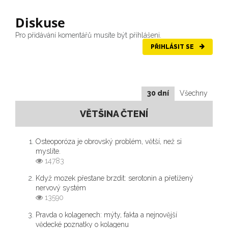
Diskuse
Pro přidávání komentářů musíte být přihlášeni.
PŘIHLÁSIT SE
30 dní
Všechny
VĚTŠINA ČTENÍ
Osteoporóza je obrovský problém, větší, než si
myslíte.
14783
Když mozek přestane brzdit: serotonin a přetížený
nervový systém
13590
Pravda o kolagenech: mýty, fakta a nejnovější
vědecké poznatky o kolagenu