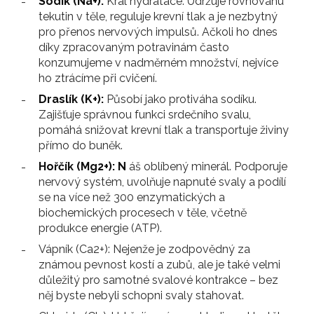
Sodík (Na+):
Král hydratace. Udržuje rovnováhu
tekutin v těle, reguluje krevní tlak a je nezbytný
pro přenos nervových impulsů. Ačkoli ho dnes
díky zpracovaným potravinám často
konzumujeme v nadměrném množství, nejvíce
ho ztrácíme při cvičení.
Draslík (K+):
Působí jako protiváha sodíku.
Zajišťuje správnou funkci srdečního svalu,
pomáhá snižovat krevní tlak a transportuje živiny
přímo do buněk.
Hořčík (Mg2+): N
áš oblíbený minerál. Podporuje
nervový systém, uvolňuje napnuté svaly a podílí
se na více než 300 enzymatických a
biochemických procesech v těle, včetně
produkce energie (ATP).
Vápník (Ca2+): Nejenže je zodpovědný za
známou pevnost kostí a zubů, ale je také velmi
důležitý pro samotné svalové kontrakce – bez
něj byste nebyli schopni svaly stahovat.