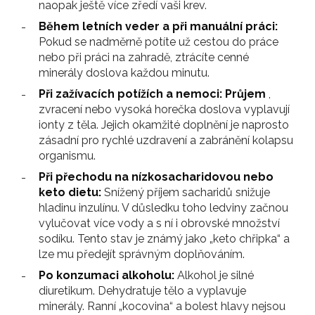
naopak ještě více zředí vaši krev.
Během letních veder a při manuální práci:
Pokud se nadměrně potíte už cestou do práce
nebo při práci na zahradě, ztrácíte cenné
minerály doslova každou minutu.
Při zažívacích potížích a nemoci: Průjem
,
zvracení nebo vysoká horečka doslova vyplavují
ionty z těla. Jejich okamžité doplnění je naprosto
zásadní pro rychlé uzdravení a zabránění kolapsu
organismu.
Při přechodu na nízkosacharidovou nebo
keto dietu:
Snížený příjem sacharidů snižuje
hladinu inzulínu. V důsledku toho ledviny začnou
vylučovat více vody a s ní i obrovské množství
sodíku. Tento stav je známý jako „keto chřipka“ a
lze mu předejít správným doplňováním.
Po konzumaci alkoholu:
Alkohol je silné
diuretikum. Dehydratuje tělo a vyplavuje
minerály. Ranní „kocovina“ a bolest hlavy nejsou