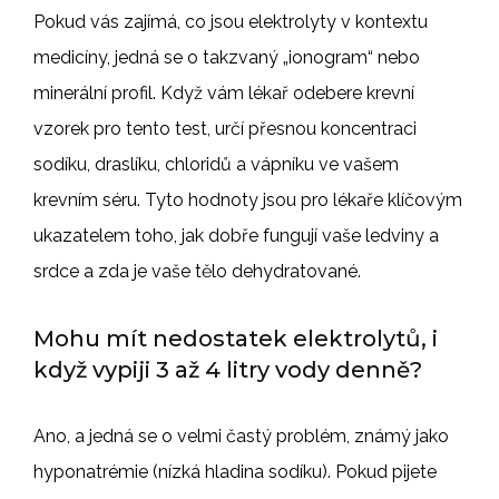
Pokud vás zajímá, co jsou elektrolyty v kontextu
medicíny, jedná se o takzvaný „ionogram“ nebo
minerální profil. Když vám lékař odebere krevní
vzorek pro tento test, určí přesnou koncentraci
sodíku, draslíku, chloridů a vápníku ve vašem
krevním séru. Tyto hodnoty jsou pro lékaře klíčovým
ukazatelem toho, jak dobře fungují vaše ledviny a
srdce a zda je vaše tělo dehydratované.
Mohu mít nedostatek elektrolytů, i
když vypiji 3 až 4 litry vody denně?
Ano, a jedná se o velmi častý problém, známý jako
hyponatrémie (nízká hladina sodíku). Pokud pijete