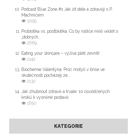
Podcast Blue Zone #1 Jak žít déle a zdravěji s P.
Machničem
3055
Probiotika vs. postbiotika: Co by rodiče měli vědět o
„dobrých...
2669
Eating your skincare – výživa pleti zevnitř
2142
Biochemie Valentýna: Proč motýli v břiše ve
skutečnosti pocházejí ze...
2132
Jak zhubnout zdravě a trvale: 10 osvědčených
kroků k vysněné postavě
1650
KATEGORIE