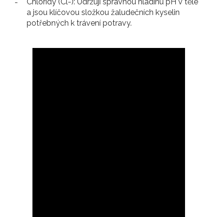
Chloridy (Cl-): Udržují správnou hladinu pH v těle
a jsou klíčovou složkou žaludečních kyselin
potřebných k trávení potravy.