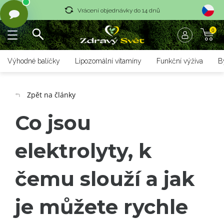
Vrácení objednávky do 14 dnů
0
Rychlé dodání <36 hodin
Doprava zdarma nad 1700 czk
Výhodné balíčky
Lipozomální vitamíny
Funkční výživa
B
Vrácení objednávky do 14 dnů
Zpět na články
Rychlé dodání <36 hodin
Co jsou
elektrolyty, k
čemu slouží a jak
je můžete rychle