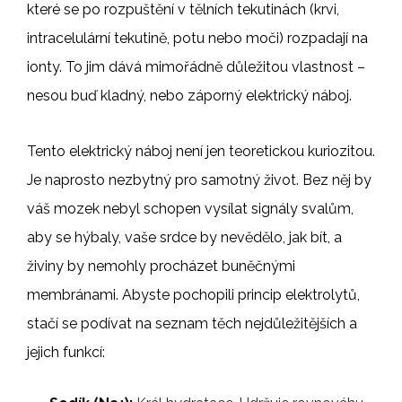
které se po rozpuštění v tělních tekutinách (krvi,
intracelulární tekutině, potu nebo moči) rozpadají na
ionty. To jim dává mimořádně důležitou vlastnost –
nesou buď kladný, nebo záporný elektrický náboj.
Tento elektrický náboj není jen teoretickou kuriozitou.
Je naprosto nezbytný pro samotný život. Bez něj by
váš mozek nebyl schopen vysílat signály svalům,
aby se hýbaly, vaše srdce by nevědělo, jak bít, a
živiny by nemohly procházet buněčnými
membránami. Abyste pochopili princip elektrolytů,
stačí se podívat na seznam těch nejdůležitějších a
jejich funkcí: