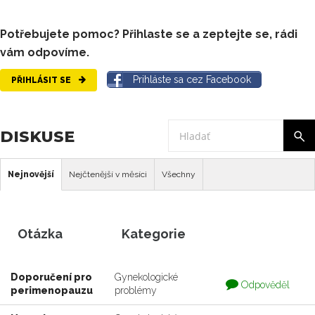
Potřebujete pomoc? Přihlaste se a zeptejte se, rádi
vám odpovíme.
Prihláste sa cez Facebook
PŘIHLÁSIT SE
DISKUSE
Nejnovější
Nejčtenější v měsíci
Všechny
Otázka
Kategorie
Doporučení pro
Gynekologické
Otázka
Odpověděl
perimenopauzu
problémy
je
zodpovedaná