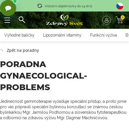
Vrácení objednávky do 14 dnů
0
Rychlé dodání <36 hodin
Doprava zdarma nad 1700 czk
Výhodné balíčky
Lipozomální vitamíny
Funkční výživa
B
Vrácení objednávky do 14 dnů
Zpět na poradny
Rychlé dodání <36 hodin
PORADNA
GYNAECOLOGICAL-
PROBLEMS
Jedinečnost gemmoterapie vyžaduje speciální přístup, a proto jsme
pro vás připravili speciální bylinnou konzultaci se známou českou
bylinkářkou Mgr. Jarmilou Podhornou a slovenskou fytoterapeutkou
a odbornicí na zdravou výživu Mgr. Dagmar Machničovou.