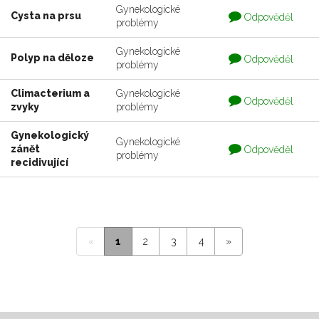
Gynekologické
Otázka
Cysta na prsu
Odpověděl
problémy
je
zodpovedaná
Gynekologické
Otázka
Polyp na děloze
Odpověděl
problémy
je
zodpovedaná
Climacterium a
Gynekologické
Otázka
Odpověděl
zvyky
problémy
je
zodpovedaná
Gynekologický
Gynekologické
Otázka
zánět
Odpověděl
problémy
je
recidivující
zodpovedaná
«
1
2
3
4
»