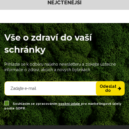
NEJČTENĚJŠÍ
Vše o zdraví do vaší
schránky
Přihlaste se k odběru našeho newsletteru a získejte užitečné
informace o zdraví, akcích a nových bylinkách
Odeslat
do
Souhlasím se zpracováním
osobní údaje
pro marketingové účely
podle GDPR.