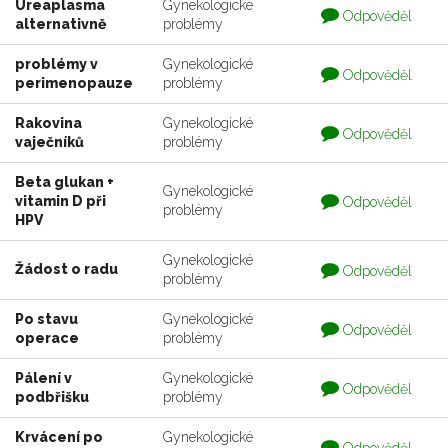
Ureaplasma
Gynekologické
Otázka
Odpověděl
alternativně
problémy
je
zodpovedaná
problémy v
Gynekologické
Otázka
Odpověděl
perimenopauze
problémy
je
zodpovedaná
Rakovina
Gynekologické
Otázka
Odpověděl
vaječníků
problémy
je
zodpovedaná
Beta glukan +
Gynekologické
Otázka
vitamin D při
Odpověděl
problémy
je
HPV
zodpovedaná
Gynekologické
Otázka
Žádost o radu
Odpověděl
problémy
je
zodpovedaná
Po stavu
Gynekologické
Otázka
Odpověděl
operace
problémy
je
zodpovedaná
Pálení v
Gynekologické
Otázka
Odpověděl
podbřišku
problémy
je
zodpovedaná
Krvácení po
Gynekologické
Otázka