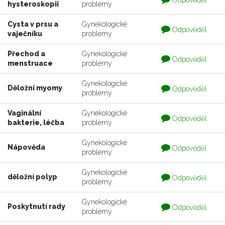
Odpověděl
hysteroskopii
problémy
je
zodpovedaná
Cysta v prsu a
Gynekologické
Otázka
Odpověděl
vaječníku
problémy
je
zodpovedaná
Přechod a
Gynekologické
Otázka
Odpověděl
menstruace
problémy
je
zodpovedaná
Gynekologické
Otázka
Děložní myomy
Odpověděl
problémy
je
zodpovedaná
Vaginální
Gynekologické
Otázka
Odpověděl
bakterie, léčba
problémy
je
zodpovedaná
Gynekologické
Otázka
Nápověda
Odpověděl
problémy
je
zodpovedaná
Gynekologické
Otázka
děložní polyp
Odpověděl
problémy
je
zodpovedaná
Gynekologické
Otázka
Poskytnutí rady
Odpověděl
problémy
je
zodpovedaná