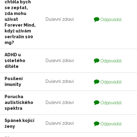
chtěla bych
se zeptat,
zda mohu
Otázka
užívat
Duševní zdraví
Odpověděl
je
Forever Mind,
zodpovedaná
když užívám
sertralin 100
mg?
ADHD u
Otázka
10letého
Duševní zdraví
Odpověděl
je
dítěte
zodpovedaná
Posílení
Otázka
Duševní zdraví
Odpověděl
imunity
je
zodpovedaná
Porucha
Otázka
autistického
Duševní zdraví
Odpověděl
je
spektra
zodpovedaná
Spánek kojící
Otázka
Duševní zdraví
Odpověděl
ženy
je
zodpovedaná