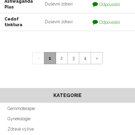
Ashwaganda
Otázka
Duševní zdraví
Odpověděl
Plus
je
zodpovedaná
Cedof
Otázka
Duševní zdraví
Odpověděl
tinktura
je
zodpovedaná
«
1
2
3
4
»
KATEGORIE
Gemmoterapie
Gynekologie
Zdravá výživa