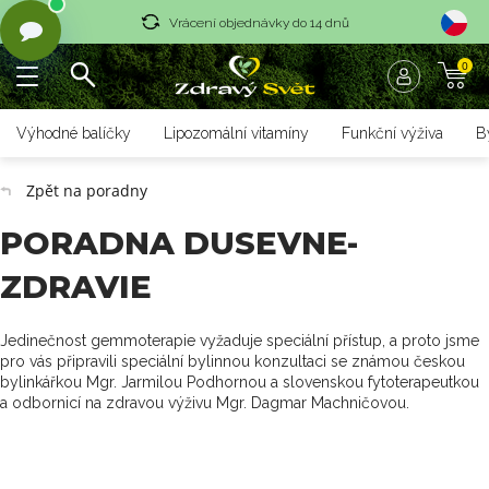
Vrácení objednávky do 14 dnů
0
Rychlé dodání <36 hodin
Doprava zdarma nad 1700 czk
Výhodné balíčky
Lipozomální vitamíny
Funkční výživa
B
Vrácení objednávky do 14 dnů
Zpět na poradny
Rychlé dodání <36 hodin
PORADNA DUSEVNE-
ZDRAVIE
Jedinečnost gemmoterapie vyžaduje speciální přístup, a proto jsme
pro vás připravili speciální bylinnou konzultaci se známou českou
bylinkářkou Mgr. Jarmilou Podhornou a slovenskou fytoterapeutkou
a odbornicí na zdravou výživu Mgr. Dagmar Machničovou.