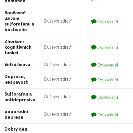
demence
je
zodpovedaná
Současné
užívání
Otázka
Duševní zdraví
Odpověděl
sulforafanu a
je
zodpovedaná
bostwelie
Zhoršení
Otázka
kognitivních
Duševní zdraví
Odpověděl
je
funkcí
zodpovedaná
Otázka
Velká únava
Duševní zdraví
Odpověděl
je
zodpovedaná
Deprese,
Otázka
Duševní zdraví
Odpověděl
nespavost
je
zodpovedaná
Sulforafan a
Otázka
Duševní zdraví
Odpověděl
antidepresiva
je
zodpovedaná
poporodní
Otázka
Duševní zdraví
Odpověděl
deprese
je
zodpovedaná
Dobrý den,