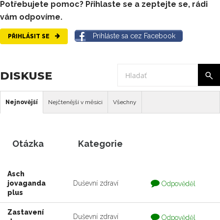
Potřebujete pomoc? Přihlaste se a zeptejte se, rádi
vám odpovíme.
Prihláste sa cez Facebook
PŘIHLÁSIT SE
DISKUSE
Nejnovější
Nejčtenější v měsíci
Všechny
Otázka
Kategorie
Asch
Otázka
jovaganda
Duševní zdraví
Odpověděl
je
plus
zodpovedaná
Zastavení
Otázka
Duševní zdraví
Odpověděl