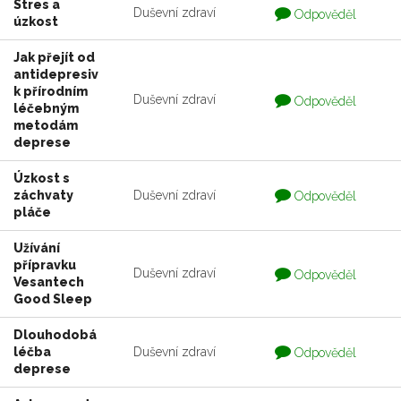
Stres a
Otázka
Duševní zdraví
Odpověděl
úzkost
je
zodpovedaná
Jak přejít od
antidepresiv
k přírodním
Otázka
Duševní zdraví
Odpověděl
léčebným
je
zodpovedaná
metodám
deprese
Úzkost s
Otázka
záchvaty
Duševní zdraví
Odpověděl
je
pláče
zodpovedaná
Užívání
přípravku
Otázka
Duševní zdraví
Odpověděl
Vesantech
je
zodpovedaná
Good Sleep
Dlouhodobá
Otázka
léčba
Duševní zdraví
Odpověděl
je
deprese
zodpovedaná