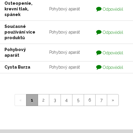
Osteopenie,
Otázka
krevní tlak,
Pohybový aparát
Odpověděl
je
spánek
zodpovedaná
Současné
Otázka
používání více
Pohybový aparát
Odpověděl
je
produktů
zodpovedaná
Pohybový
Otázka
Pohybový aparát
Odpověděl
aparát
je
zodpovedaná
Otázka
Cysta Burza
Pohybový aparát
Odpověděl
je
zodpovedaná
«
1
2
3
4
5
6
7
»