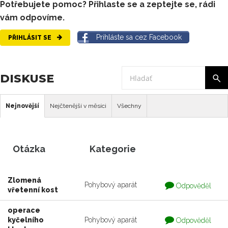
Potřebujete pomoc? Přihlaste se a zeptejte se, rádi
vám odpovíme.
Prihláste sa cez Facebook
PŘIHLÁSIT SE
DISKUSE
Nejnovější
Nejčtenější v měsíci
Všechny
Otázka
Kategorie
Zlomená
Otázka
Pohybový aparát
Odpověděl
vřetenní kost
je
zodpovedaná
operace
Otázka
kyčelního
Pohybový aparát
Odpověděl
je