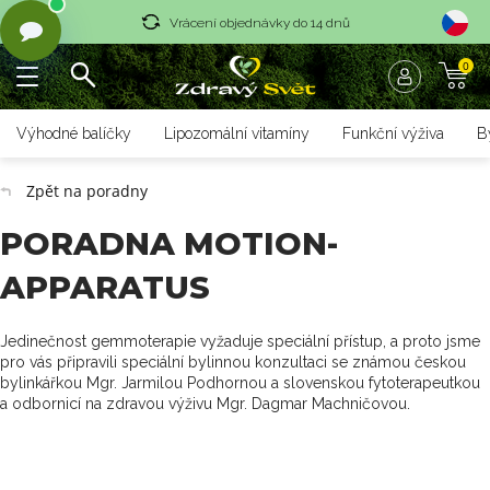
Vrácení objednávky do 14 dnů
0
Rychlé dodání <36 hodin
Doprava zdarma nad 1700 czk
Výhodné balíčky
Lipozomální vitamíny
Funkční výživa
B
Vrácení objednávky do 14 dnů
Zpět na poradny
Rychlé dodání <36 hodin
PORADNA MOTION-
APPARATUS
Jedinečnost gemmoterapie vyžaduje speciální přístup, a proto jsme
pro vás připravili speciální bylinnou konzultaci se známou českou
bylinkářkou Mgr. Jarmilou Podhornou a slovenskou fytoterapeutkou
a odbornicí na zdravou výživu Mgr. Dagmar Machničovou.