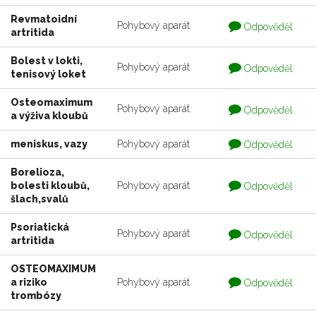
Revmatoidní
Otázka
Pohybový aparát
Odpověděl
artritida
je
zodpovedaná
Bolest v lokti,
Otázka
Pohybový aparát
Odpověděl
tenisový loket
je
zodpovedaná
Osteomaximum
Otázka
Pohybový aparát
Odpověděl
a výživa kloubů
je
zodpovedaná
Otázka
meniskus, vazy
Pohybový aparát
Odpověděl
je
zodpovedaná
Borelioza,
Otázka
bolesti kloubů,
Pohybový aparát
Odpověděl
je
šlach,svalů
zodpovedaná
Psoriatická
Otázka
Pohybový aparát
Odpověděl
artritida
je
zodpovedaná
OSTEOMAXIMUM
Otázka
a riziko
Pohybový aparát
Odpověděl
je
trombózy
zodpovedaná