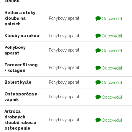
kloubu
zodpovedaná
Hellux a otoky
Otázka
kloubů na
Pohybový aparát
Odpověděl
je
palcích
zodpovedaná
Otázka
Klouby na rukou
Pohybový aparát
Odpověděl
je
zodpovedaná
Pohybový
Otázka
Pohybový aparát
Odpověděl
aparát
je
zodpovedaná
Forever Strong
Otázka
Pohybový aparát
Odpověděl
+ kolagen
je
zodpovedaná
Otázka
Bolest kyčle
Pohybový aparát
Odpověděl
je
zodpovedaná
Osteoporóza a
Otázka
Pohybový aparát
Odpověděl
vápník
je
zodpovedaná
Artróza
drobných
Otázka
Pohybový aparát
Odpověděl
kloubů rukou a
je
zodpovedaná
osteopenie