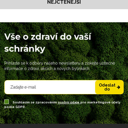
NEJČTENĚJŠÍ
Vše o zdraví do vaší
schránky
Přihlaste se k odběru našeho newsletteru a získejte užitečné
informace o zdraví, akcích a nových bylinkách
Odeslat
do
Souhlasím se zpracováním
osobní údaje
pro marketingové účely
podle GDPR.