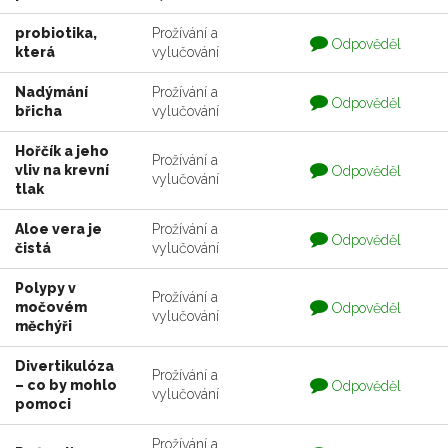
zodpovedaná
probiotika,
Prožívání a
Otázka
Odpověděl
která
vylučování
je
zodpovedaná
Nadýmání
Prožívání a
Otázka
Odpověděl
břicha
vylučování
je
zodpovedaná
Hořčík a jeho
Prožívání a
Otázka
vliv na krevní
Odpověděl
vylučování
je
tlak
zodpovedaná
Aloe vera je
Prožívání a
Otázka
Odpověděl
čistá
vylučování
je
zodpovedaná
Polypy v
Prožívání a
Otázka
močovém
Odpověděl
vylučování
je
měchýři
zodpovedaná
Divertikulóza
Prožívání a
Otázka
– co by mohlo
Odpověděl
vylučování
je
pomoci
zodpovedaná
Prožívání a