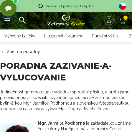
Vrácení objednávky do 14 dnů
0
Rychlé dodání <36 hodin
Doprava zdarma nad 1700 czk
Výhodné balíčky
Lipozomální vitamíny
Funkční výživa
B
Vrácení objednávky do 14 dnů
Zpět na poradny
Rychlé dodání <36 hodin
PORADNA ZAZIVANIE-A-
VYLUCOVANIE
Jedinečnost gemmoterapie vyžaduje speciální přístup, a proto jsme
pro vás připravili speciální bylinnou konzultaci se známou českou
bylinkářkou Mgr. Jarmilou Podhornou a slovenskou fytoterapeutkou
a odbornicí na zdravou výživu Mgr. Dagmar Machničovou.
Mgr. Jarmila Podhorná
je zakladatelkou známé
české firmy Naděje, která jako první v České