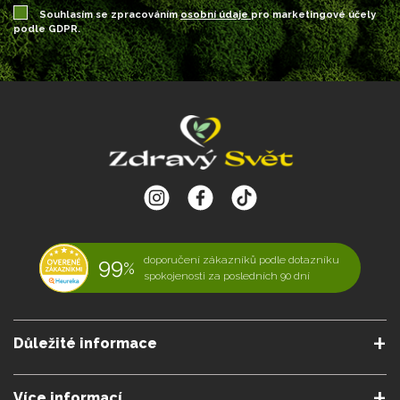
Souhlasím se zpracováním
osobní údaje
pro marketingové účely
podle GDPR.
99
doporučení zákazníků podle dotazníku
%
spokojenosti za posledních 90 dní
Důležité informace
O nás
Podmínky a pravidla
Více informací