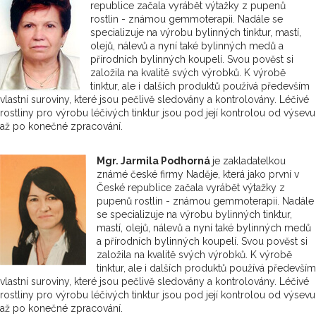
republice začala vyrábět výtažky z pupenů
rostlin - známou gemmoterapii. Nadále se
specializuje na výrobu bylinných tinktur, mastí,
olejů, nálevů a nyní také bylinných medů a
přírodních bylinných koupelí. Svou pověst si
založila na kvalitě svých výrobků. K výrobě
tinktur, ale i dalších produktů používá především
vlastní suroviny, které jsou pečlivě sledovány a kontrolovány. Léčivé
rostliny pro výrobu léčivých tinktur jsou pod její kontrolou od výsevu
až po konečné zpracování.
Mgr. Jarmila Podhorná
je zakladatelkou
známé české firmy Naděje, která jako první v
České republice začala vyrábět výtažky z
pupenů rostlin - známou gemmoterapii. Nadále
se specializuje na výrobu bylinných tinktur,
mastí, olejů, nálevů a nyní také bylinných medů
a přírodních bylinných koupelí. Svou pověst si
založila na kvalitě svých výrobků. K výrobě
tinktur, ale i dalších produktů používá především
vlastní suroviny, které jsou pečlivě sledovány a kontrolovány. Léčivé
rostliny pro výrobu léčivých tinktur jsou pod její kontrolou od výsevu
až po konečné zpracování.