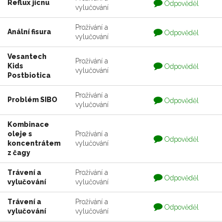
Otázka
Reflux jícnu
Odpověděl
vylučování
je
zodpovedaná
Prožívání a
Otázka
Anální fisura
Odpověděl
vylučování
je
zodpovedaná
Vesantech
Prožívání a
Otázka
Kids
Odpověděl
vylučování
je
Postbiotica
zodpovedaná
Prožívání a
Otázka
Problém SIBO
Odpověděl
vylučování
je
zodpovedaná
Kombinace
oleje s
Prožívání a
Otázka
Odpověděl
koncentrátem
vylučování
je
zodpovedaná
z čagy
Trávení a
Prožívání a
Otázka
Odpověděl
vylučování
vylučování
je
zodpovedaná
Trávení a
Prožívání a
Otázka
Odpověděl
vylučování
vylučování
je
zodpovedaná