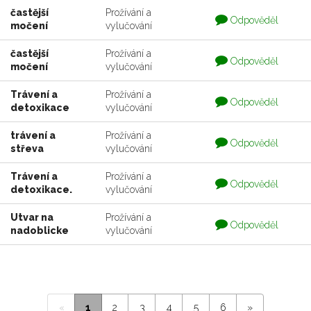
častější
Prožívání a
Otázka
Odpověděl
močení
vylučování
je
zodpovedaná
častější
Prožívání a
Otázka
Odpověděl
močení
vylučování
je
zodpovedaná
Trávení a
Prožívání a
Otázka
Odpověděl
detoxikace
vylučování
je
zodpovedaná
trávení a
Prožívání a
Otázka
Odpověděl
střeva
vylučování
je
zodpovedaná
Trávení a
Prožívání a
Otázka
Odpověděl
detoxikace.
vylučování
je
zodpovedaná
Utvar na
Prožívání a
Otázka
Odpověděl
nadoblicke
vylučování
je
zodpovedaná
«
1
2
3
4
5
6
»