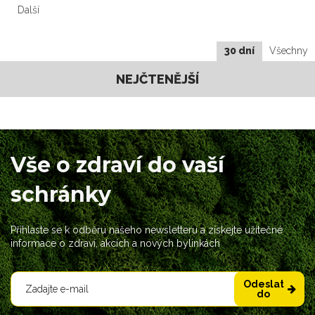
Další
30 dní
Všechny
NEJČTENĚJŠÍ
Vše o zdraví do vaší
schránky
Přihlaste se k odběru našeho newsletteru a získejte užitečné
informace o zdraví, akcích a nových bylinkách
Odeslat
do