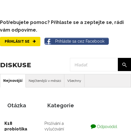
Potřebujete pomoc? Přihlaste se a zeptejte se, rádi
vám odpovíme.
Prihláste sa cez Facebook
PŘIHLÁSIT SE
DISKUSE
Nejnovější
Nejčtenější v měsíci
Všechny
Otázka
Kategorie
K18
Prožívání a
Otázka
Odpověděl
probiotika
vylučování
je