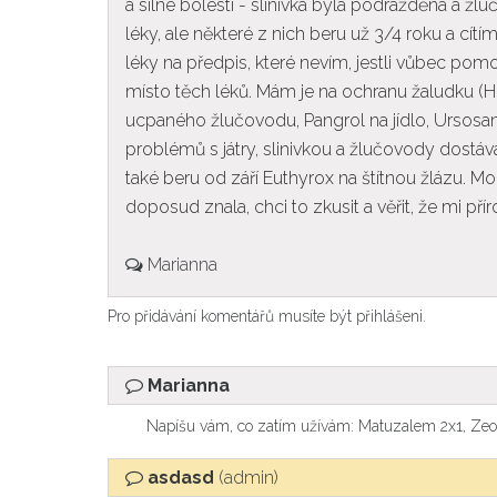
a silné bolesti - slinivka byla podrážděná a 
léky, ale některé z nich beru už 3/4 roku a cítí
léky na předpis, které nevím, jestli vůbec p
místo těch léků. Mám je na ochranu žaludku (Hel
ucpaného žlučovodu, Pangrol na jídlo, Ursosa
problémů s játry, slinivkou a žlučovody dost
také beru od září Euthyrox na štítnou žlázu. M
doposud znala, chci to zkusit a věřit, že mi p
Marianna
Pro přidávání komentářů musíte být přihlášeni.
Marianna
Napíšu vám, co zatím užívám: Matuzalem 2x1, Zeolit
asdasd
(admin)