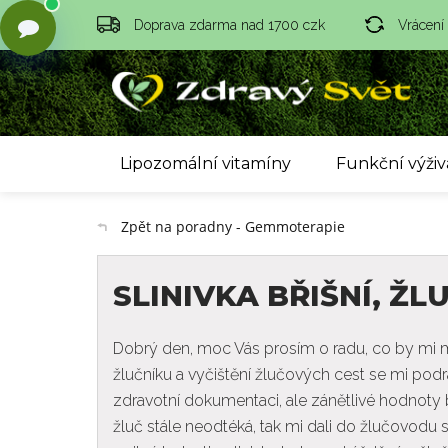
Doprava zdarma nad 1700 czk
Vrácení
Lipozomální vitamíny
Funkční výživ
Zpět na poradny - Gemmoterapie
SLINIVKA BŘIŠNÍ, ŽL
Dobrý den, moc Vás prosím o radu, co by mi
žlučníku a vyčištění žlučových cest se mi podráž
zdravotní dokumentaci, ale zánětlivé hodnoty by
žluč stále neodtéká, tak mi dali do žlučovodu 