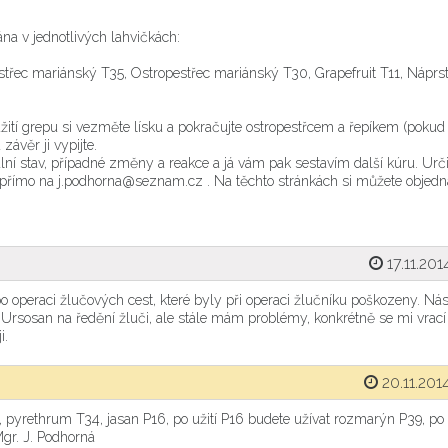
ána v jednotlivých lahvičkách:
estřec mariánský T35, Ostropestřec mariánský T30, Grapefruit T11, Náprst
o užití grepu si vezměte lísku a pokračujte ostropestřcem a řepíkem (poku
závěr ji vypijte.
lní stav, případné změny a reakce a já vám pak sestavím další kúru. Urči
 přímo na j.podhorna@seznam.cz . Na těchto stránkách si můžete objednat
17.11.201
o operaci žlučových cest, které byly při operaci žlučníku poškozeny. Ná
Ursosan na ředění žluči, ale stále mám problémy, konkrétně se mi vrací 
i.
20.11.2014
pyrethrum T34, jasan P16, po užití P16 budete užívat rozmarýn P39, po u
Mgr. J. Podhorná