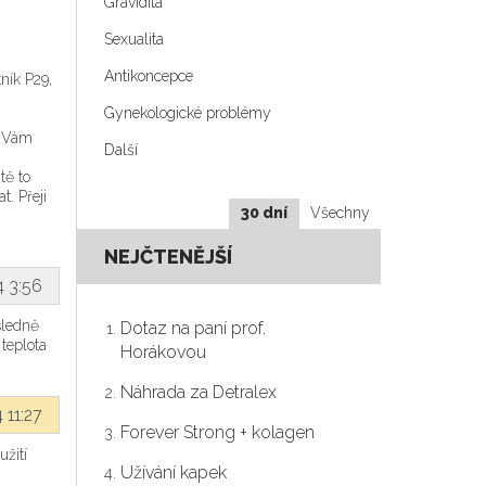
Gravidita
Sexualita
Antikoncepce
ník P29,
Gynekologické problémy
d Vám
Další
tě to
. Přeji
30 dní
Všechny
NEJČTENĚJŠÍ
4 3:56
sledně
Dotaz na paní prof.
teplota
Horákovou
Náhrada za Detralex
 11:27
Forever Strong + kolagen
žití
Užívání kapek