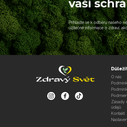
vaší schr
Přihlaste se k odběru našeho new
užitečné informace o zdraví, ak
Důleži
O nás
Podmínky
Podmínk
Podmien
Zásady 
údajů
Kontakt
Nastaven