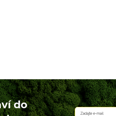
aví do