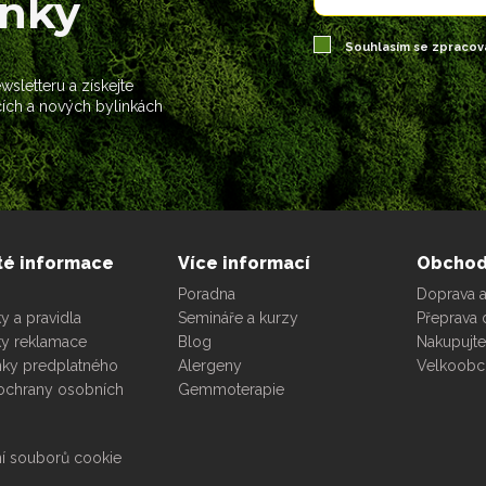
ánky
Souhlasím se zpraco
sletteru a získejte
cích a nových bylinkách
té informace
Více informací
Obcho
Poradna
Doprava a
 a pravidla
Semináře a kurzy
Přeprava 
y reklamace
Blog
Nakupujt
ky predplatného
Alergeny
Velkoob
ochrany osobních
Gemmoterapie
í souborů cookie