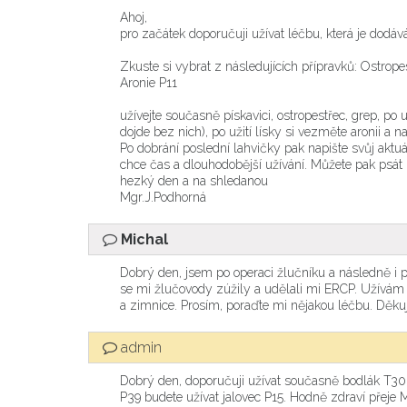
Ahoj,
pro začátek doporučuji užívat léčbu, která je dodáv
Zkuste si vybrat z následujících přípravků: Ostrop
Aronie P11
užívejte současně pískavici, ostropestřec, grep, p
dojde bez nich), po užití lísky si vezměte aronii a na 
Po dobrání poslední lahvičky pak napište svůj aktuá
chce čas a dlouhodobější užívání. Můžete pak psát
hezký den a na shledanou
Mgr.J.Podhorná
Michal
Dobrý den, jsem po operaci žlučníku a následně i p
se mi žlučovody zúžily a udělali mi ERCP. Užívám 
a zimnice. Prosím, poraďte mi nějakou léčbu. Děkuj
admin
Dobrý den, doporučuji užívat současně bodlák T30, 
P39 budete užívat jalovec P15. Hodně zdraví přeje 