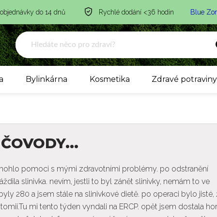
 objednávky do 14 dnů
Rychlé dodání <36 hodin
Blue Zo
a
Bylinkárna
Kosmetika
Zdravé potravin
UČOVODY...
 mohlo pomoci s mými zdravotními problémy. po odstranění
dila slinivka. nevím, jestli to byl zánět slinivky, nemám to ve
ly 280 a jsem stále na slinivkové dietě. po operaci bylo jisté,
stomii.Tu mi tento týden vyndali na ERCP. opět jsem dostala ho