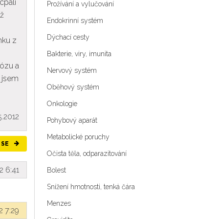
cpali
Prožívání a vylučování
ež
Endokrinní systém
Dýchací cesty
nku z
Bakterie, viry, imunita
bózu a
Nervový systém
é jsem
Oběhový systém
Onkologie
5.2012
Pohybový aparát
Metabolické poruchy
 SE
Očista těla, odparazitování
2 6:41
Bolest
Snížení hmotnosti, tenká čára
Menzes
2 7:29