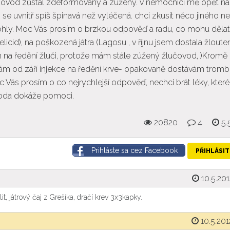
žlučovod zůstal zdeformovaný a zúžený. v nemocnici mě opět na
m se uvnitř spíš špinavá než vyléčená. chci zkusit něco jiného n
omohly. Moc Vás prosím o brzkou odpověď a radu, co mohu dělat
icid), na poškozená játra (Lagosu , v říjnu jsem dostala žloute
n na ředění žluči, protože mám stále zúžený žlučovod, )Kromě
ávám od září injekce na ředění krve- opakovaně dostávám trom
oc Vás prosím o co nejrychlejší odpověď, nechci brát léky, kter
říroda dokáže pomoci.
20820
4
5.
Prihláste sa cez Facebook
PŘIHLÁSIT
10.5.201
, játrový čaj z Grešíka, dračí krev 3x3kapky.
10.5.201