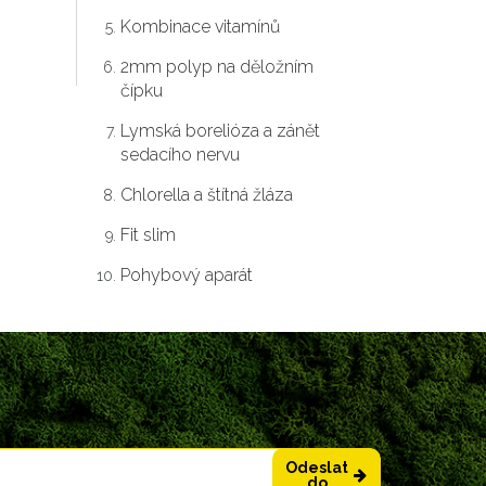
Kombinace vitamínů
2mm polyp na děložním
čípku
Lymská borelióza a zánět
sedacího nervu
Chlorella a štítná žláza
Fit slim
Pohybový aparát
Odeslat
do