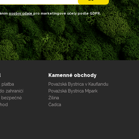
váním
osobní údaje
pro marketingové účely podle GDPR.
d
Kamenné obchody
 platba
Považská Bystrica v Kauflandu
do zahraničí
Považská Bystrica Mpark
e bezpečně
Žilina
chod
Čadca