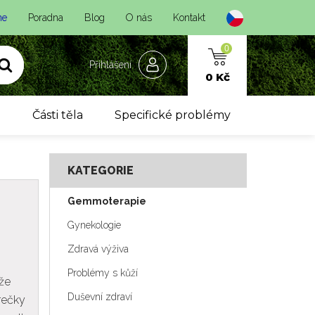
ne
Poradna
Blog
O nás
Kontakt
0
Přihlášení
0 Kč
y
Části těla
Specifické problémy
KATEGORIE
Gemmoterapie
Gynekologie
Zdravá výživa
Problémy s kůží
 že
Duševní zdraví
rečky