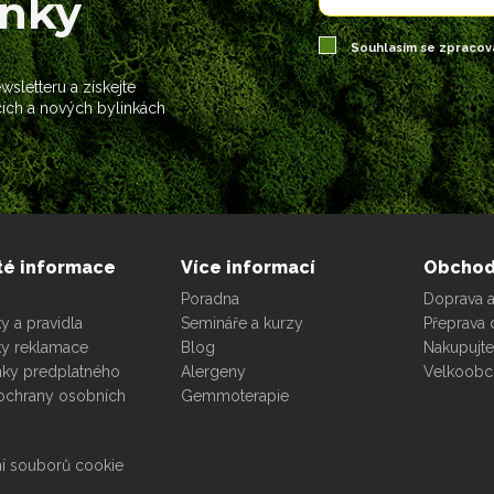
ánky
Souhlasím se zpraco
sletteru a získejte
cích a nových bylinkách
té informace
Více informací
Obcho
Poradna
Doprava a
 a pravidla
Semináře a kurzy
Přeprava 
y reklamace
Blog
Nakupujt
ky predplatného
Alergeny
Velkoob
ochrany osobních
Gemmoterapie
í souborů cookie