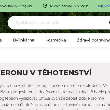
 objednávky do 14 dnů
Rychlé dodání <36 hodin
Blue Zo
a
Bylinkárna
Kosmetika
Zdravé potravin
ERONU V TĚHOTENSTVÍ
ogesteronu v těhotenství po úspěšném umělém oplodnění IVF
 a užívám progesteron LadeePharma 200 mg každých 8 hodin po
ogesteron vysazovat. Chtěla bych se zeptat, zda je pro mě
 se snažíme otěhotnět přes centrum asistované reprodukce asi o