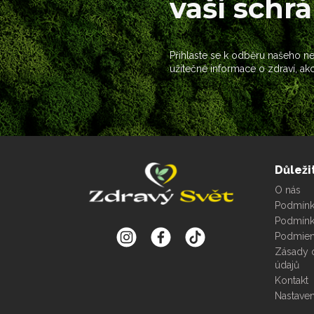
vaší schr
Přihlaste se k odběru našeho new
užitečné informace o zdraví, ak
Důleži
O nás
Podmínky
Podmínk
Podmien
Zásady 
údajů
Kontakt
Nastaven