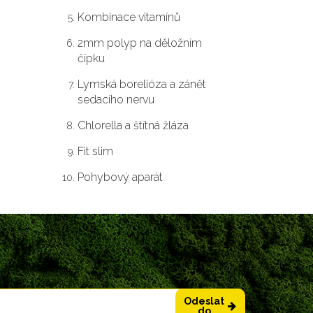
Kombinace vitamínů
2mm polyp na děložním
čípku
Lymská borelióza a zánět
sedacího nervu
Chlorella a štítná žláza
Fit slim
Pohybový aparát
Odeslat
do