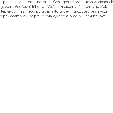
 pokud je těhotenství normální. Gestagen se proto užívá v případec
 je žena předčasně těhotná... Většina krvácení v těhotenství je však
pkavých míst nebo porucha faktorů krevní srážlivosti ve smyslu
dpokládám však, že jste již byla vyšetřena před IVF. dr.kuboňová