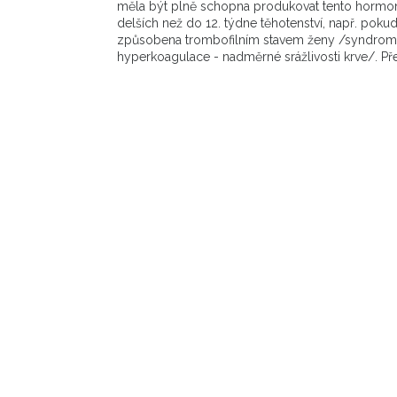
měla být plně schopna produkovat tento hormon,
delších než do 12. týdne těhotenství, např. pokud
způsobena trombofilním stavem ženy /syndrom le
hyperkoagulace - nadměrné srážlivosti krve/. Pře