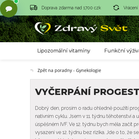
Doprava zdarma nad 1700 czk
Vrácení
Lipozomální vitamíny
Funkční výživ
Zpět na poradny - Gynekologie
VYČERPÁNÍ PROGEST
Dobrý den, prosím o radu ohledně použití pr
nativním cyklu. Jsem v 11. týdnu těhotenství
úspěšném IVF. Ve 12. týdnu bych měla začít pr
vysazení ve 12. týdnu bez rizika. Jde o to, že