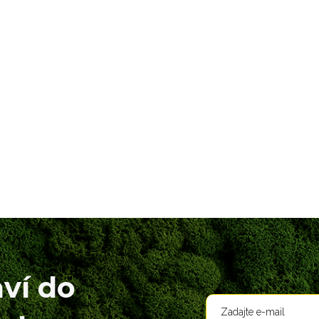
aví do