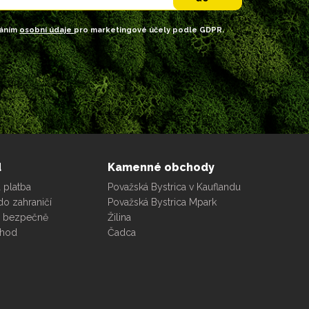
váním
osobní údaje
pro marketingové účely podle GDPR.
d
Kamenné obchody
 platba
Považská Bystrica v Kauflandu
do zahraničí
Považská Bystrica Mpark
e bezpečně
Žilina
chod
Čadca