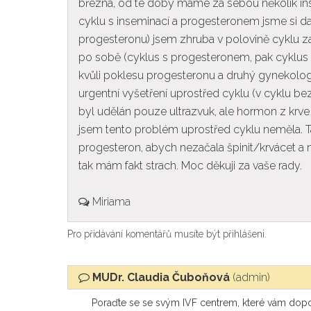
března, od té doby máme za sebou několik ins
cyklu s inseminací a progesteronem jsme si da
progesteronu) jsem zhruba v polovině cyklu zač
po sobě (cyklus s progesteronem, pak cyklus b
kvůli poklesu progesteronu a druhý gynekolog ří
urgentní vyšetření uprostřed cyklu (v cyklu b
byl udělán pouze ultrazvuk, ale hormon z krve
jsem tento problém uprostřed cyklu neměla. Ta
progesteron, abych nezačala špinit/krvácet a 
tak mám fakt strach. Moc děkuji za vaše rady.
Miriama
Pro přidávání komentářů musíte být přihlášeni.
MUDr. Claudia Čuboňová
(admin)
Poraďte se se svým IVF centrem, které vám doporuč