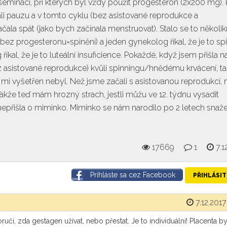
eminací, při kterých byl vždy použit progesteron (2x200 mg).
li pauzu a v tomto cyklu (bez asistované reprodukce a
ala spát (jako bych začínala menstruovat). Stalo se to několik
ez progesteronu=spinění) a jeden gynekolog říkal, že je to sp
kal, že je to luteální insuficience. Pokaždé, když jsem přišla n
ez asistované reprodukce) kvůli spinningu/hnědému krvácení, ta
 mi vyšetřen nebyl. Než jsme začali s asistovanou reprodukcí, 
kže teď mám hrozný strach, jestli můžu ve 12. týdnu vysadit
nepřišla o miminko. Miminko se nám narodilo po 2 letech snaže
17669
1
7.1
Prihláste sa cez Facebook
PŘIHLÁSIT
7.12.2017
í, zda gestagen užívat, nebo přestat. Je to individuální! Placenta by 