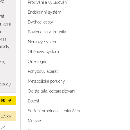
 Po
Prožívání a vylučování
Endokrinní systém
rát
Dýchací cesty
inkání
a
Bakterie, viry, imunita
k mi
Nervový systém
nikdy
Oběhový systém
ní,
Onkologie
Pohybový aparát
Metabolické poruchy
2.2017
Očista těla, odparazitování
 SE
Bolest
Snížení hmotnosti, tenká čára
 17:35
Menzes
již