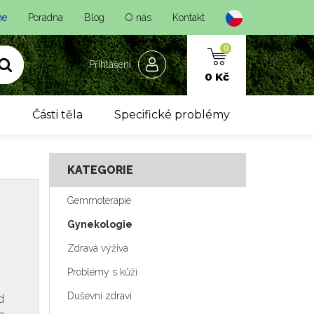
ne
Poradna
Blog
O nás
Kontakt
0
Přihlášení
0 Kč
y
Části těla
Specifické problémy
KATEGORIE
Gemmoterapie
Gynekologie
Zdravá výživa
Problémy s kůží
Duševní zdraví
d