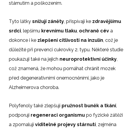
stárnutím a poškozením.
Tyto látky
snižují záněty
, přispívají ke
zdravějšímu
srdci
, lepšímu
krevnímu tlaku
,
ochraně cév
a
dokonce i ke
zlepšení citlivosti na inzulín
, což je
důležité při prevenci cukrovky 2. typu. Některé studie
poukazují také na jejich
neuroprotektivní účinky
,
což znamená, že mohou pomáhat chránit mozek
před degenerativními onemocněními, jako je
Alzheimerova choroba.
Polyfenoly také zlepšují
pružnost buněk a tkání
,
podporují
regeneraci organismu
po fyzické zátěži
a zpomalují
viditelné projevy stárnutí
, zejména