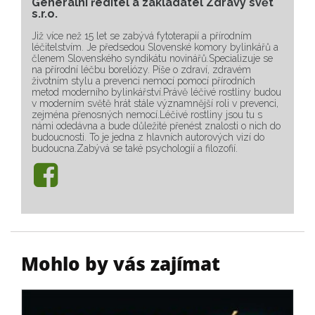
Generální ředitel a zakladatel Zdravý svět
s.r.o.
Již více než 15 let se zabývá fytoterapií a přírodním
léčitelstvím. Je předsedou Slovenské komory bylinkářů a
členem Slovenského syndikátu novinářů.Specializuje se
na přírodní léčbu boreliózy. Píše o zdraví, zdravém
životním stylu a prevenci nemocí pomocí přírodních
metod moderního bylinkářství.Právě léčivé rostliny budou
v moderním světě hrát stále významnější roli v prevenci,
zejména přenosných nemocí.Léčivé rostliny jsou tu s
námi odedávna a bude důležité přenést znalosti o nich do
budoucnosti. To je jedna z hlavních autorových vizí do
budoucna.Zabývá se také psychologií a filozofií.
Mohlo by vás zajímat