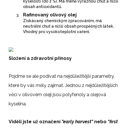
kyselostí (do 2 %). Má méně výraznou chuť a nižší
obsah antioxidantů.
Rafinovaný olivový olej
Získávaný chemickým zpracováním, má
neutrální chuť a nižší obsah prospěšných látek.
Vhodný pro vysokoteplotní vaření.
Složení a zdravotní přínosy
Pojďme se ale podívat na nejdůležitější parametry,
které by vás měly zajímat. Jednou z nejdůležitějších
věcí v olivovém oleji jsou polyfenoly a olejová
kyselina.
Viděli jste už označení
"early harvest"
nebo
"first