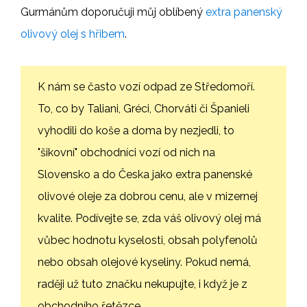
Gurmánům doporučuji můj oblíbený
extra panenský
olivový olej s hřibem
.
K nám se často vozí odpad ze Středomoří.
To, co by Taliani, Gréci, Chorváti či Španieli
vyhodili do koše a doma by nezjedli, to
"šikovní" obchodníci vozí od nich na
Slovensko a do Česka jako extra panenské
olivové oleje za dobrou cenu, ale v mizernej
kvalite. Podívejte se, zda váš olivový olej má
vůbec hodnotu kyselosti, obsah polyfenolů
nebo obsah olejové kyseliny. Pokud nemá,
raději už tuto značku nekupujte, i když je z
obchodního řetězce.