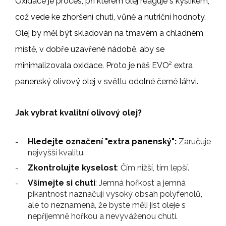
Oxidace je proces, při kterém olej reaguje s kyslíkem,
což vede ke zhoršení chuti, vůně a nutriční hodnoty.
Olej by měl být skladován na tmavém a chladném
místě, v dobře uzavřené nádobě, aby se
minimalizovala oxidace. Proto je náš EVO² extra
panenský olivový olej v světlu odolné černé láhvi.
Jak vybrat kvalitní olivový olej?
Hledejte označení "extra panenský":
Zaručuje
nejvyšší kvalitu.
Zkontrolujte kyselost
: Čím nižší, tím lepší.
Všímejte si chuti
: Jemná hořkost a jemná
pikantnost naznačují vysoký obsah polyfenolů,
ale to neznamená, že byste měli jíst oleje s
nepříjemně hořkou a nevyváženou chutí.