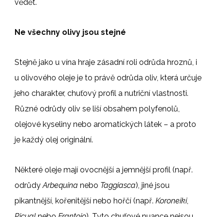
vědět.
Ne všechny olivy jsou stejné
Stejně jako u vína hraje zásadní roli odrůda hroznů, i
u olivového oleje je to právě odrůda oliv, která určuje
jeho charakter, chuťový profil a nutriční vlastnosti.
Různé odrůdy oliv se liší obsahem polyfenolů,
olejové kyseliny nebo aromatických látek – a proto
je každý olej originální.
Některé oleje mají ovocnější a jemnější profil (např.
odrůdy
Arbequina
nebo
Taggiasca
), jiné jsou
pikantnější, kořenitější nebo hořčí (např.
Koroneiki
,
Picual
nebo
Frantoio
). Tyto chuťové nuance nejsou