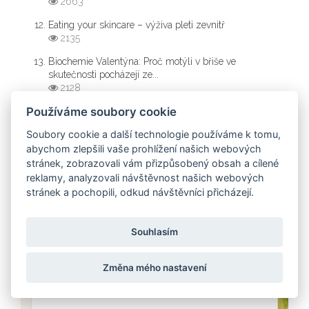
2663
Eating your skincare – výživa pleti zevnitř
2135
Biochemie Valentýna: Proč motýli v břiše ve
skutečnosti pocházejí ze...
2128
Používáme soubory cookie
Jak zhubnout zdravě a trvale: 10 osvědčených
kroků k vysněné postavě
Soubory cookie a další technologie používáme k tomu,
1643
abychom zlepšili vaše prohlížení našich webových
stránek, zobrazovali vám přizpůsobený obsah a cílené
reklamy, analyzovali návštěvnost našich webových
KATEGORIE
stránek a pochopili, odkud návštěvníci přicházejí.
Souhlasím
ZÍSKEJTE PŘEHLED O ZDRAVÉM
Změna mého nastavení
ŽIVOTNÍM STYLU