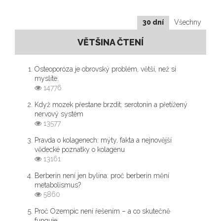
30 dní
Všechny
VĚTŠINA ČTENÍ
Osteoporóza je obrovský problém, větší, než si
myslíte.
14776
Když mozek přestane brzdit: serotonin a přetížený
nervový systém
13577
Pravda o kolagenech: mýty, fakta a nejnovější
vědecké poznatky o kolagenu
13161
Berberin není jen bylina: proč berberin mění
metabolismus?
5860
Proč Ozempic není řešením – a co skutečně
funguje