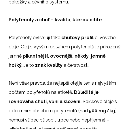
pokožky a cévního systému.
Polyfenoly a chuť – kvalita, kterou cítíte
Polyfenoly ovlivňují také
chuťový profil
olivového
oleje. Olej s vyšším obsahem polyfenolů je přirozeně
jemně
pikantnější, ovocnější, někdy jemně
hořký.
Je to
znak kvality
a čerstvosti.
Není však pravda, že nejlepší olej je ten s nejvyšším
počtem polyfenolů na etiketě.
Důležitá je
rovnováha chutí, vůní a složení.
Špičkové oleje s
extrémním obsahem polyfenolů (nad
500 mg/kg
)
nemusí vůbec působit trpce nebo nepříjemně –