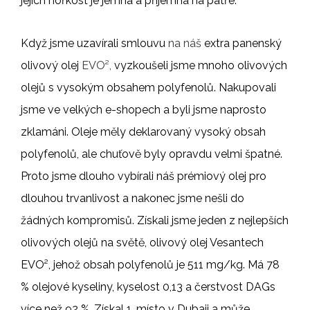
jejich hořkost je jemná a příjemná na patře.
Když jsme uzavírali smlouvu
na náš
extra panenský
olivový olej
EVO²,
vyzkoušeli jsme mnoho olivových
olejů s vysokým obsahem polyfenolů. Nakupovali
jsme ve velkých e-shopech a byli jsme naprosto
zklamáni. Oleje měly deklarovaný vysoký obsah
polyfenolů, ale chuťově byly opravdu velmi špatné.
Proto jsme dlouho vybírali náš prémiový olej pro
dlouhou trvanlivost a nakonec jsme nešli do
žádných kompromisů. Získali jsme jeden z nejlepších
olivových olejů na světě, olivový olej Vesantech
EVO², jehož obsah polyfenolů je 511 mg/kg. Má 78
% olejové kyseliny, kyselost 0,13 a čerstvost DAGs
více než 92 %. Získal 1. místo v Dubaji a může