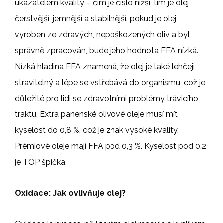
ukazatelem kvality – čím je číslo nižší, tím je olej
čerstvější, jemnější a stabilnější. pokud je olej
vyroben ze zdravých, nepoškozených oliv a byl
správně zpracován, bude jeho hodnota FFA nízká.
Nízká hladina FFA znamená, že olej je také lehčeji
stravitelný a lépe se vstřebává do organismu, což je
důležité pro lidi se zdravotními problémy trávicího
traktu. Extra panenské olivové oleje musí mít
kyselost do 0,8 %, což je znak vysoké kvality.
Prémiové oleje mají FFA pod 0,3 %. Kyselost pod 0,2
je TOP špička.
Oxidace: Jak ovlivňuje olej?