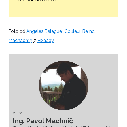
Foto od
Angeles Balaguer
,
Couleur
,
Bernd
,
Machaon13
z
Pixabay
Autor
Ing. Pavol Machnič