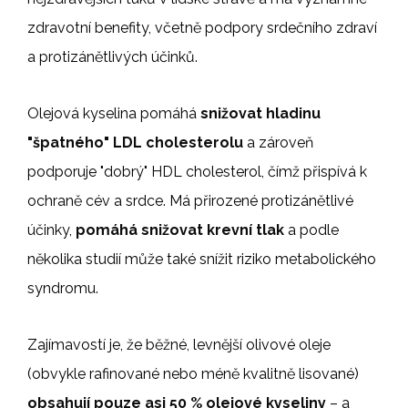
zdravotní benefity, včetně podpory srdečního zdraví
a protizánětlivých účinků.
Olejová kyselina pomáhá
snižovat hladinu
"špatného" LDL cholesterolu
a zároveň
podporuje "dobrý" HDL cholesterol, čímž přispívá k
ochraně cév a srdce. Má přirozené protizánětlivé
účinky,
pomáhá snižovat krevní tlak
a podle
několika studií může také snížit riziko metabolického
syndromu.
Zajímavostí je, že běžné, levnější olivové oleje
(obvykle rafinované nebo méně kvalitně lisované)
obsahují pouze asi 50 % olejové kyseliny
– a