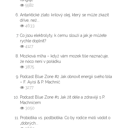
5582
Antarktické zlato: krilový olej, který se může zkazit
dříve, než...
4633
Co jsou elektrolyty, k čemu slouží a jak je můžete
rychle doplnit?
4127
Mozková mlha – když vám mozek tiše naznačuje,
že něco není v pořádku
3875
Podcast Blue Zone #2 Jak obnovit energii svého těla
– F. Ayisi & P. Machnič
3277
Podcast Blue Zone #1 Jak žít déle a zdravěji s P.
Machničem
3050
Probiotika vs. postbiotika: Co by rodiče měli vědět o
„dobrých...