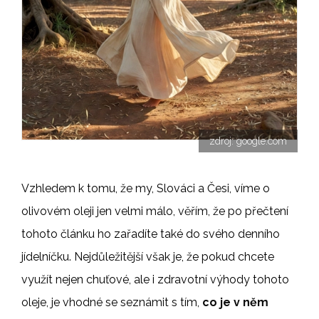
zdroj: google.com
Vzhledem k tomu, že my, Slováci a Česi, víme o
olivovém oleji jen velmi málo, věřím, že po přečtení
tohoto článku ho zařadíte také do svého denního
jídelníčku. Nejdůležitější však je, že pokud chcete
využít nejen chuťové, ale i zdravotní výhody tohoto
oleje, je vhodné se seznámit s tím,
co je v něm