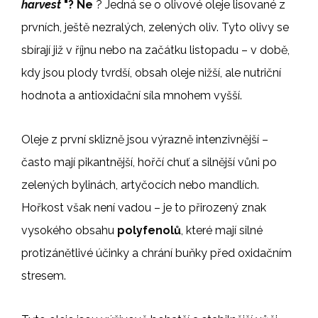
harvest
"? Ne
? Jedná se o olivové oleje lisované z
prvních, ještě nezralých, zelených oliv. Tyto olivy se
sbírají již v říjnu nebo na začátku listopadu – v době,
kdy jsou plody tvrdší, obsah oleje nižší, ale nutriční
hodnota a antioxidační síla mnohem vyšší.
Oleje z první sklizně jsou výrazně intenzivnější –
často mají pikantnější, hořčí chuť a silnější vůni po
zelených bylinách, artyčocích nebo mandlích.
Hořkost však není vadou – je to přirozený znak
vysokého obsahu
polyfenolů
, které mají silné
protizánětlivé účinky a chrání buňky před oxidačním
stresem.