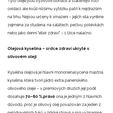
Tyto oleje jsou výživově bohatší a stabilnější vůči
oxidaci, ale kvůli nižšímu výtěžku patří k nejdražším
na trhu. Nejsou určeny k smažení – jejich síla vynikne
zejména za studena: na salátech, pečivu, polévkách
nebo jako denní "elixír zdraví" – 1 lžíce nalačno.
Olejová kyselina – srdce zdraví ukryté v
olivovém oleji
Kyselina olejová je hlavní mononenasycená mastná
kyselina, která tvoří jádro extra panenského
olivového oleje – v prémiových druzích její podíl
dosahuje
70–80 %.právě
ona je jedným z hlavních
důvodů, proč je olivový olej považován za jeden z
nejzdravějších tuků v lidské stravě a má významné