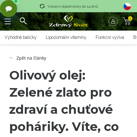
Vrácení objednávky do 14 dnů
0
Rychlé dodání <36 hodin
Doprava zdarma nad 1700 czk
Výhodné balíčky
Lipozomální vitamíny
Funkční výživa
B
Vrácení objednávky do 14 dnů
Zpět na články
Rychlé dodání <36 hodin
Olivový olej:
Zelené zlato pro
zdraví a chuťové
poháriky. Víte, co