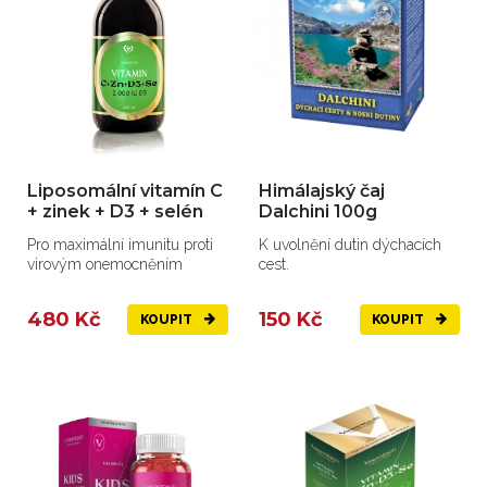
Liposomální vitamín C
Himálajský čaj
+ zinek + D3 + selén
Dalchini 100g
Pro maximální imunitu proti
K uvolnění dutin dýchacích
virovým onemocněním
cest.
480 Kč
150 Kč
KOUPIT
KOUPIT