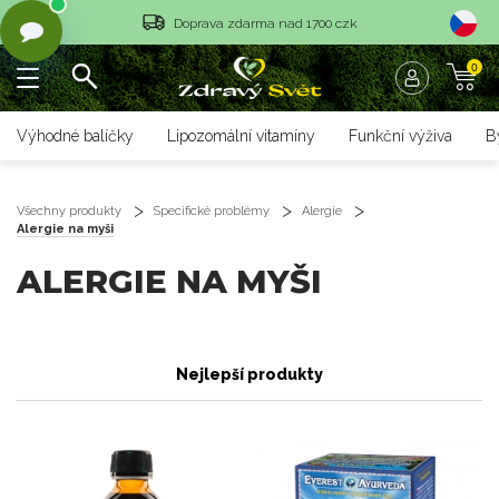
Doprava zdarma nad 1700 czk
Vrácení objednávky do 14 dnů
0
Rychlé dodání <36 hodin
Výhodné balíčky
Lipozomální vitamíny
Funkční výživa
B
Doprava zdarma nad 1700 czk
Vrácení objednávky do 14 dnů
Všechny produkty
Specifické problémy
Alergie
Alergie na myši
Rychlé dodání <36 hodin
ALERGIE NA MYŠI
Nejlepší produkty