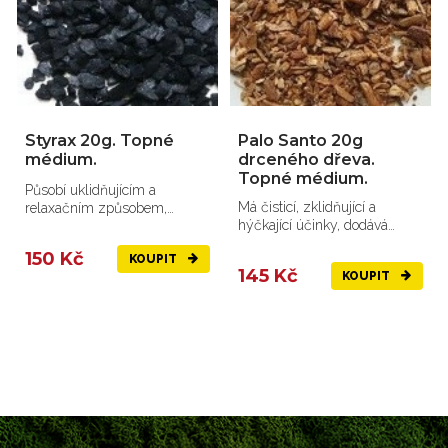
Styrax 20g. Topné
Palo Santo 20g
médium.
drceného dřeva.
Topné médium.
Působí uklidňujícím a
Má čisticí, zklidňující a
relaxačním způsobem,
hýčkající účinky, dodává
pomáhá při nespavosti...
energii.
150 Kč
KOUPIT
145 Kč
KOUPIT