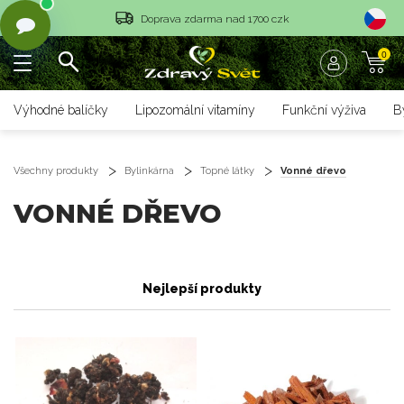
Doprava zdarma nad 1700 czk
Vrácení objednávky do 14 dnů
0
Rychlé dodání <36 hodin
Výhodné balíčky
Lipozomální vitamíny
Funkční výživa
B
Doprava zdarma nad 1700 czk
Vrácení objednávky do 14 dnů
Všechny produkty
Bylinkárna
Topné látky
Vonné dřevo
Rychlé dodání <36 hodin
VONNÉ DŘEVO
Nejlepší produkty