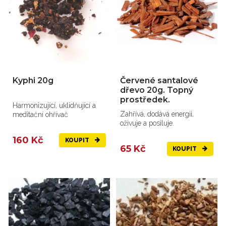
Kyphi 20g
Červené santalové
dřevo 20g. Topný
prostředek.
Harmonizující, uklidňující a
Zahřívá, dodává energii,
meditační ohřívač
oživuje a posiluje.
160 Kč
KOUPIT
65 Kč
KOUPIT