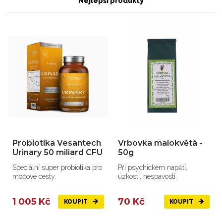
Nejlepší produkty
Probiotika Vesantech
Vrbovka malokvětá -
Urinary 50 miliard CFU
50g
Speciální super probiotika pro
Při psychickém napětí,
močové cesty.
úzkosti, nespavosti.
1 005 Kč
70 Kč
KOUPIT
KOUPIT