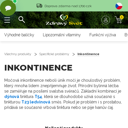
Doprava zdarma nad 1700 czk
0
Vrácení objednávky do 14 dnů
Rychlé dodání <36 hodin
Výhodné balíčky
Lipozomální vitamíny
Funkční výživa
B
Doprava zdarma nad 1700 czk
Vrácení objednávky do 14 dnů
Všechny produkty
Specifické problémy
Inkontinence
INKONTINENCE
Rychlé dodání <36 hodin
Močová inkontinence neboli únik moči je choulostivý problém,
který mnoha lidem znepříjemňuje život. Přírodní bylinná léčba
se zaměřuje na posílení svalstva svěračů. Základní kombinací je
dýňová
tinktura
T54
, která se dlouhodobě užívá současně s
tinkturou
T23 ledvinová
směs. Pokud je problém i s prostatou,
přidává se současně vrbová tinktura nebo se pije Ivanův čaj.