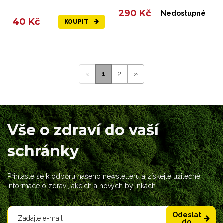
290 Kč
Nedostupné
40 Kč
KOUPIT
«
1
2
»
Vše o zdraví do vaší
schránky
Přihlaste se k odběru našeho newsletteru a získejte užitečné
informace o zdraví, akcích a nových bylinkách
Odeslat
do