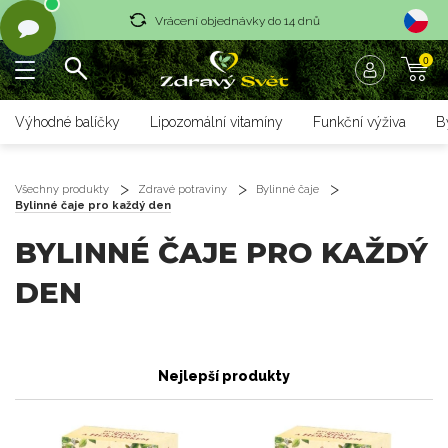
Vrácení objednávky do 14 dnů
0
Rychlé dodání <36 hodin
Doprava zdarma nad 1700 czk
Výhodné balíčky
Lipozomální vitamíny
Funkční výživa
B
Vrácení objednávky do 14 dnů
Rychlé dodání <36 hodin
Všechny produkty
Zdravé potraviny
Bylinné čaje
Bylinné čaje pro každý den
BYLINNÉ ČAJE PRO KAŽDÝ
DEN
Nejlepší produkty