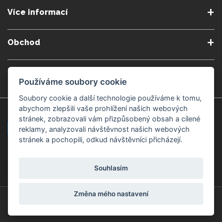
O nás
Podmínky a pravidla
Více informací
Podmínky reklamace
Podmienky predplatného
Poradna
Semináře a kurzy
Zásady ochrany osobních
Kontakt
Obchod
údajů
Blog
Alergeny
Doprava a platba
Přeprava do zahraničí
Nastavení souborů cookie
Gemmoterapie
Kamenné obchody
Používáme soubory cookie
Nakupujte bezpečně
Velkoobchod
Považská Bystrica v Kauflandu
Považská Bystrica Mpark
Soubory cookie a další technologie používáme k tomu,
abychom zlepšili vaše prohlížení našich webových
Záruka kvality
Žilina
Čadca
stránek, zobrazovali vám přizpůsobený obsah a cílené
reklamy, analyzovali návštěvnost našich webových
stránek a pochopili, odkud návštěvníci přicházejí.
Platební metody
Souhlasím
Změna mého nastavení
© Copyright 2008-2026 ZdravýSvět.cz
Všechna práva vyhrazena.