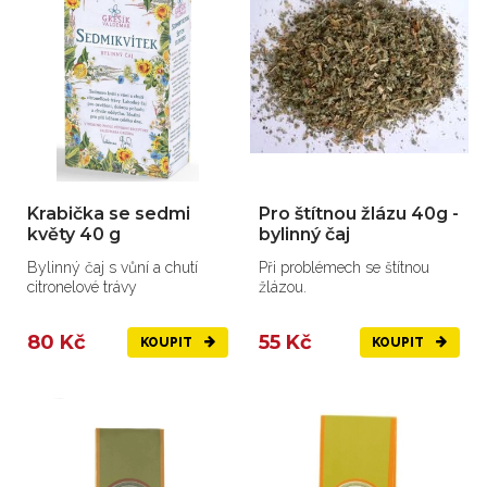
Krabička se sedmi
Pro štítnou žlázu 40g -
květy 40 g
bylinný čaj
Bylinný čaj s vůní a chutí
Při problémech se štítnou
citronelové trávy
žlázou.
80 Kč
55 Kč
KOUPIT
KOUPIT