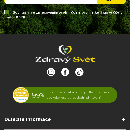
Souhlasím se zpracováním
osobní údaje
pro marketingové účely
podle GDPR.
99
doporučení zákazníků podle dotazníku
%
spokojenosti za posledních 90 dní
Důležité informace