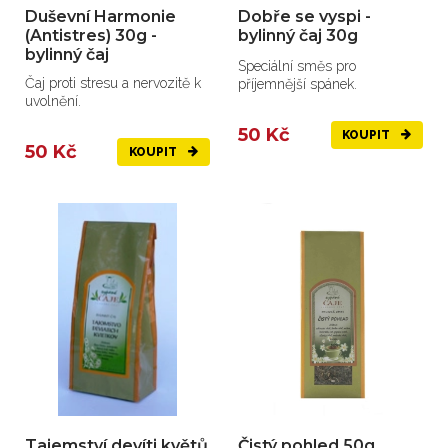
Duševní Harmonie
Dobře se vyspi -
(Antistres) 30g -
bylinný čaj 30g
bylinný čaj
Speciální směs pro
Čaj proti stresu a nervozitě k
příjemnější spánek.
uvolnění.
50 Kč
KOUPIT
50 Kč
KOUPIT
Tajemství devíti květů
Čistý pohled 50g