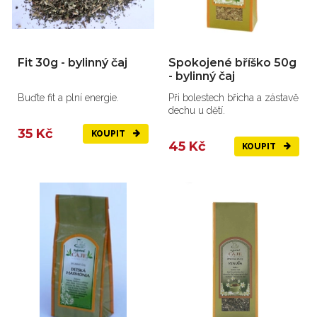
Fit 30g - bylinný čaj
Spokojené bříško 50g
- bylinný čaj
Buďte fit a plní energie.
Při bolestech břicha a zástavě
dechu u dětí.
35 Kč
KOUPIT
45 Kč
KOUPIT