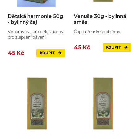
Dětská harmonie 50g
Venuše 30g - bylinná
- bylinný čaj
směs
Výborný čaj pro děti, vhodný
Čaj na ženské problémy.
pro zlepšení trávení.
45 Kč
KOUPIT
45 Kč
KOUPIT