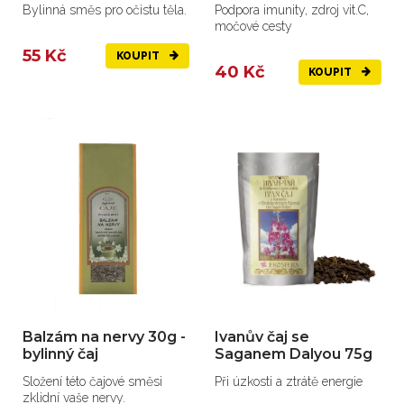
Bylinná směs pro očistu těla.
Podpora imunity, zdroj vit.C,
močové cesty
55 Kč
KOUPIT
40 Kč
KOUPIT
Balzám na nervy 30g -
Ivanův čaj se
bylinný čaj
Saganem Dalyou 75g
Složení této čajové směsi
Při úzkosti a ztrátě energie
zklidní vaše nervy.