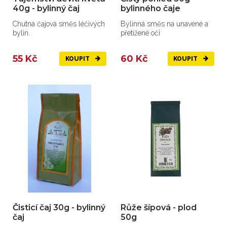
40g - bylinný čaj
bylinného čaje
Chutná čajová směs léčivých
Bylinná směs na unavené a
bylin.
přetížené oči
55 Kč
60 Kč
KOUPIT
KOUPIT
Čisticí čaj 30g - bylinný
Růže šípová - plod
čaj
50g