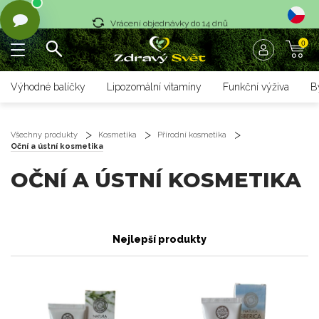
Vrácení objednávky do 14 dnů
0
Rychlé dodání <36 hodin
Doprava zdarma nad 1700 czk
Výhodné balíčky
Lipozomální vitamíny
Funkční výživa
B
Vrácení objednávky do 14 dnů
Rychlé dodání <36 hodin
Všechny produkty
Kosmetika
Přírodní kosmetika
Oční a ústní kosmetika
OČNÍ A ÚSTNÍ KOSMETIKA
Nejlepší produkty