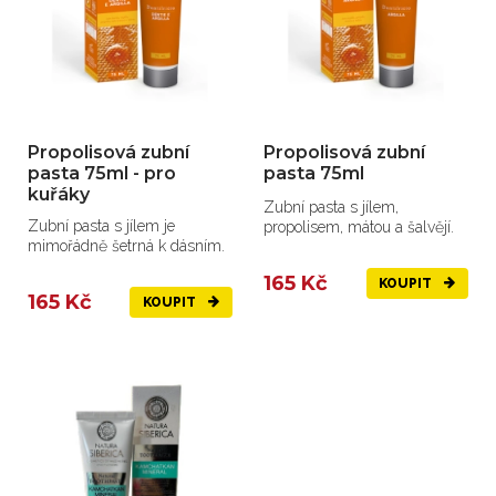
Propolisová zubní
Propolisová zubní
pasta 75ml - pro
pasta 75ml
kuřáky
Zubní pasta s jílem,
Zubní pasta s jílem je
propolisem, mátou a šalvějí.
mimořádně šetrná k dásním.
165 Kč
KOUPIT
165 Kč
KOUPIT