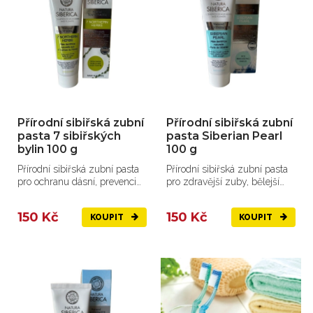
Přírodní sibiřská zubní
Přírodní sibiřská zubní
pasta 7 sibiřských
pasta Siberian Pearl
bylin 100 g
100 g
Přírodní sibiřská zubní pasta
Přírodní sibiřská zubní pasta
pro ochranu dásní, prevenci
pro zdravější zuby, bělejší
paradentózy a svěž...
úsměv a...
150 Kč
150 Kč
KOUPIT
KOUPIT