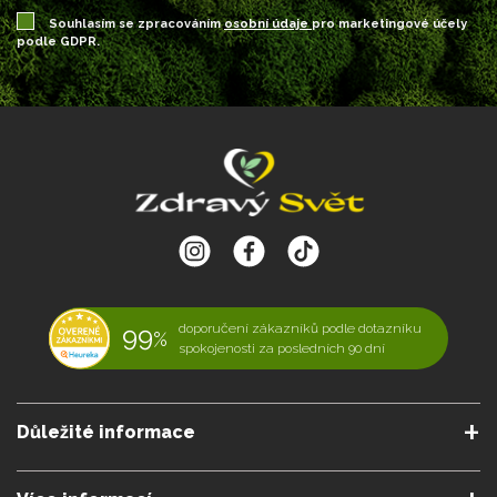
Souhlasím se zpracováním
osobní údaje
pro marketingové účely
podle GDPR.
99
doporučení zákazníků podle dotazníku
%
spokojenosti za posledních 90 dní
Důležité informace
O nás
Podmínky a pravidla