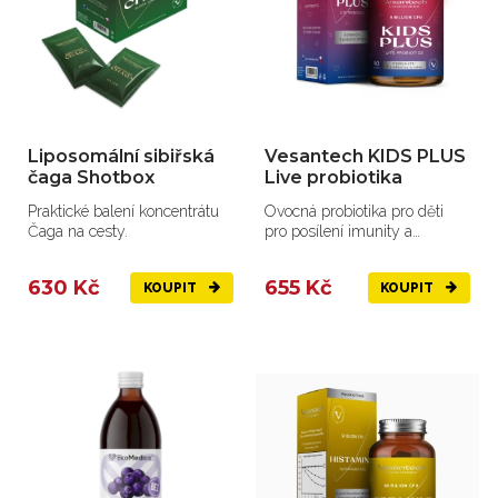
Liposomální sibiřská
Vesantech KIDS PLUS
čaga Shotbox
Live probiotika
Praktické balení koncentrátu
Ovocná probiotika pro děti
Čaga na cesty.
pro posílení imunity a
rovnováhu střevní mikroflóry.
630 Kč
655 Kč
KOUPIT
KOUPIT