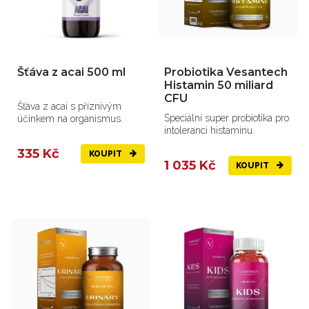
Šťáva z acai 500 ml
Probiotika Vesantech
Histamin 50 miliard
CFU
Šťáva z acai s příznivým
Speciální super probiotika pro
účinkem na organismus.
intoleranci histaminu.
335 Kč
KOUPIT
1 035 Kč
KOUPIT