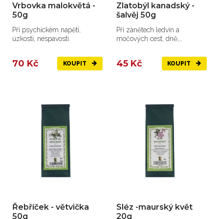
Vrbovka malokvětá -
Zlatobýl kanadský -
50g
šalvěj 50g
Při psychickém napětí,
Při zánětech ledvin a
úzkosti, nespavosti.
močových cest, dně,
revmatismu.
70 Kč
45 Kč
KOUPIT
KOUPIT
Řebříček - větvička
Sléz -maurský květ
50g
20g