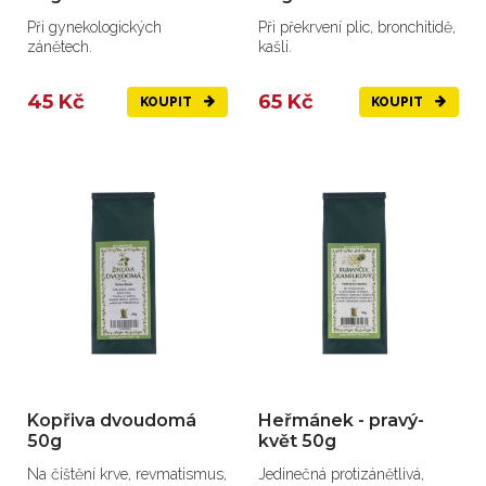
Při gynekologických
Při překrvení plic, bronchitidě,
zánětech.
kašli.
45 Kč
65 Kč
KOUPIT
KOUPIT
Kopřiva dvoudomá
Heřmánek - pravý-
50g
květ 50g
Na čištění krve, revmatismus,
Jedinečná protizánětlivá,