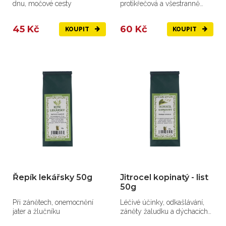
dnu, močové cesty
protikřečová a všestranně
účinná bylina.
45 Kč
60 Kč
KOUPIT
KOUPIT
Řepík lekářsky 50g
Jitrocel kopinatý - list
50g
Při zánětech, onemocnění
Léčivé účinky, odkašlávání,
jater a žlučníku
záněty žaludku a dýchacích
cest