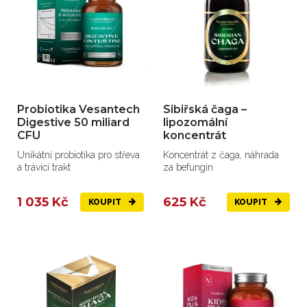
Probiotika Vesantech
Sibiřská čaga –
Digestive 50 miliard
lipozomální
CFU
koncentrát
Unikátní probiotika pro střeva
Koncentrát z čaga, náhrada
a trávicí trakt
za befungin
1 035 Kč
625 Kč
KOUPIT
KOUPIT