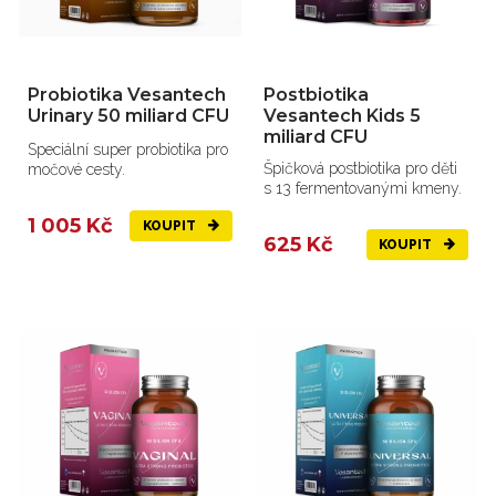
Probiotika Vesantech
Postbiotika
Urinary 50 miliard CFU
Vesantech Kids 5
miliard CFU
Speciální super probiotika pro
Špičková postbiotika pro děti
močové cesty.
s 13 fermentovanými kmeny.
1 005 Kč
KOUPIT
625 Kč
KOUPIT