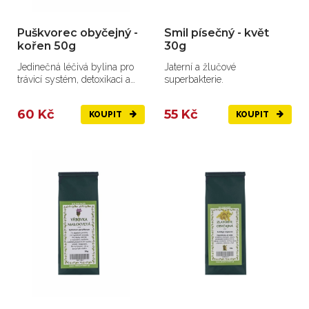
Puškvorec obyčejný -
Smil písečný - květ
kořen 50g
30g
Jedinečná léčivá bylina pro
Jaterní a žlučové
trávicí systém, detoxikaci a
superbakterie.
imunitu.
60 Kč
55 Kč
KOUPIT
KOUPIT