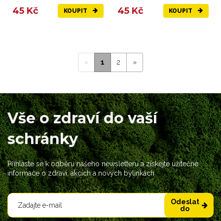
45 Kč
45 Kč
KOUPIT
KOUPIT
«
1
2
»
Vše o zdraví do vaší
schránky
Přihlaste se k odběru našeho newsletteru a získejte užitečné
informace o zdraví, akcích a nových bylinkách
Odeslat
do