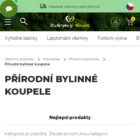
Doprava zdarma nad 1700 czk
Vrácení objednávky do 14 dnů
0
Rychlé dodání <36 hodin
Výhodné balíčky
Lipozomální vitamíny
Funkční výživa
B
Doprava zdarma nad 1700 czk
Vrácení objednávky do 14 dnů
Všechny produkty
Kosmetika
Přírodní kosmetika
Přírodní bylinné koupele
Rychlé dodání <36 hodin
PŘÍRODNÍ BYLINNÉ
KOUPELE
Nejlepší produkty
Kategorie je prázdná. Zkuste prosím jinou kategorii.