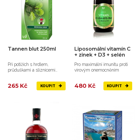
Tannen blut 250ml
Liposomální vitamín C
+ zinek + D3 + selén
Při potížích s hrdlem,
Pro maximální imunitu proti
průduškami a sliznicemi
virovým onemocněním
dýchacích cest.
265 Kč
480 Kč
KOUPIT
KOUPIT