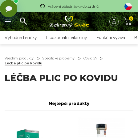
Vrácení objednávky do 14 dnů
0
Rychlé dodání <36 hodin
Doprava zdarma nad 1700 czk
Výhodné balíčky
Lipozomální vitamíny
Funkční výživa
B
Vrácení objednávky do 14 dnů
Rychlé dodání <36 hodin
Všechny produkty
Specifické problémy
Covid 19
Léčba plic po kovidu
LÉČBA PLIC PO KOVIDU
Nejlepší produkty