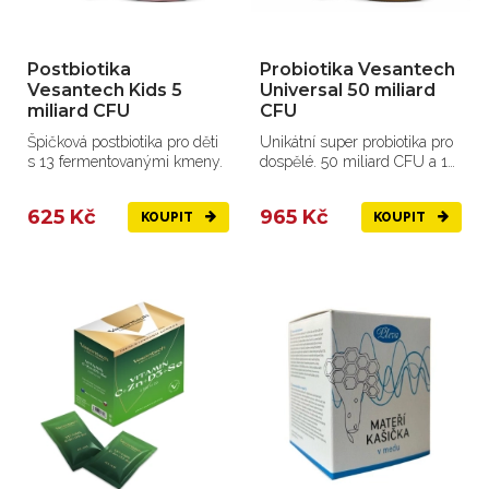
Postbiotika
Probiotika Vesantech
Vesantech Kids 5
Universal 50 miliard
miliard CFU
CFU
Špičková postbiotika pro děti
Unikátní super probiotika pro
s 13 fermentovanými kmeny.
dospělé. 50 miliard CFU a 15
kmenů.
625 Kč
965 Kč
KOUPIT
KOUPIT