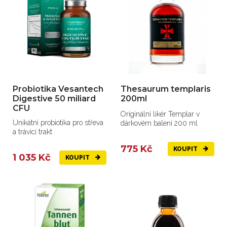
Probiotika Vesantech
Thesaurum templaris
Digestive 50 miliard
200ml
CFU
Originální likér Templar v
Unikátní probiotika pro střeva
dárkovém balení 200 ml
a trávicí trakt
775 Kč
KOUPIT
1 035 Kč
KOUPIT