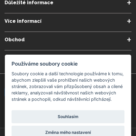
Důležité informace
O nás
Podmínky a pravidla
Více informací
Podmínky reklamace
Podmienky predplatného
Poradna
Semináře a kurzy
Zásady ochrany osobních
Kontakt
Obchod
údajů
Blog
Alergeny
Doprava a platba
Přeprava do zahraničí
Nastavení souborů cookie
Gemmoterapie
Kamenné obchody
Používáme soubory cookie
Nakupujte bezpečně
Velkoobchod
Považská Bystrica v Kauflandu
Považská Bystrica Mpark
Soubory cookie a další technologie používáme k tomu,
abychom zlepšili vaše prohlížení našich webových
Záruka kvality
Žilina
Čadca
stránek, zobrazovali vám přizpůsobený obsah a cílené
reklamy, analyzovali návštěvnost našich webových
stránek a pochopili, odkud návštěvníci přicházejí.
Platební metody
Souhlasím
Změna mého nastavení
© Copyright 2008-2026 ZdravýSvět.cz