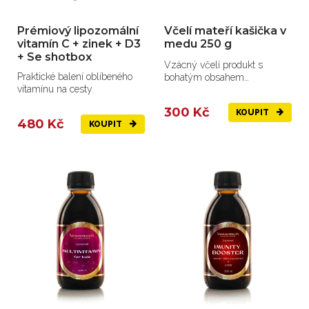
Prémiový lipozomální
Včelí mateří kašička v
vitamín C + zinek + D3
medu 250 g
+ Se shotbox
Vzácný včelí produkt s
Praktické balení oblíbeného
bohatým obsahem
vitamínu na cesty.
jedinečných látek
300 Kč
KOUPIT
480 Kč
KOUPIT