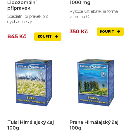
Lipozomální
1000 mg
přípravek.
Vysoce vstřebatelná forma
Speciální přípravek pro
vitamínu C
dýchací cesty
350 Kč
KOUPIT
845 Kč
KOUPIT
Tulsi Himálajský čaj
Prana Himálajský čaj
100g
100g