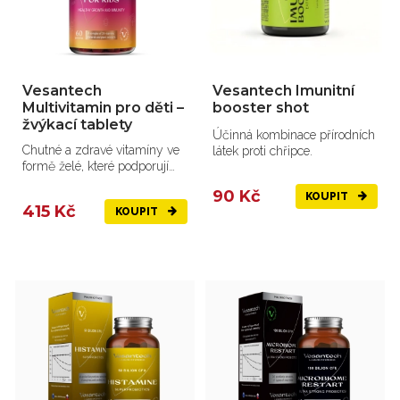
Vesantech
Vesantech Imunitní
Multivitamin pro děti –
booster shot
žvýkací tablety
Účinná kombinace přírodních
Chutné a zdravé vitamíny ve
látek proti chřipce.
formě želé, které podporují
správný růst, energi...
90 Kč
KOUPIT
415 Kč
KOUPIT