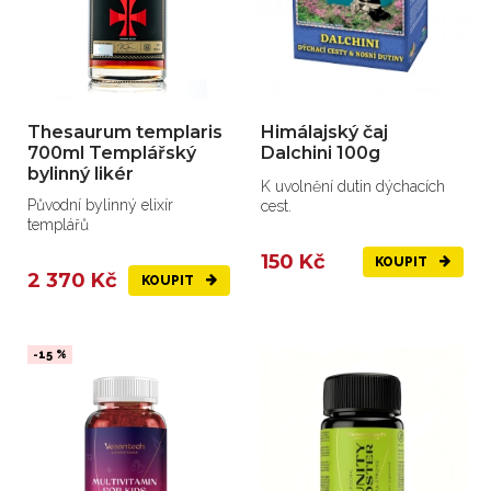
Thesaurum templaris
Himálajský čaj
700ml Templářský
Dalchini 100g
bylinný likér
K uvolnění dutin dýchacích
Původní bylinný elixír
cest.
templářů
150 Kč
KOUPIT
2 370 Kč
KOUPIT
-15 %