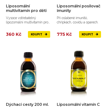
Liposomální
Liposomální posilovač
multivitamín pro děti
imunity
Vysoce vstřebatelný
Při oslabené imunitě,
lipozomální multivitamín pro
chřipkách, covidu a oparech.
děti
360 Kč
775 Kč
KOUPIT
KOUPIT
Dýchací cesty 200 ml.
Liposomální vitamín C