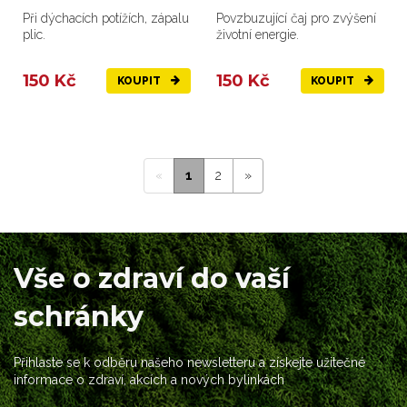
Při dýchacích potížích, zápalu
Povzbuzující čaj pro zvýšení
plic.
životní energie.
150 Kč
150 Kč
KOUPIT
KOUPIT
«
1
2
»
Vše o zdraví do vaší
schránky
Přihlaste se k odběru našeho newsletteru a získejte užitečné
informace o zdraví, akcích a nových bylinkách