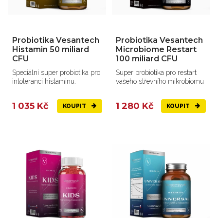
Probiotika Vesantech
Probiotika Vesantech
Histamin 50 miliard
Microbiome Restart
CFU
100 miliard CFU
Speciální super probiotika pro
Super probiotika pro restart
intoleranci histaminu.
vašeho střevního mikrobiomu
1 035 Kč
1 280 Kč
KOUPIT
KOUPIT