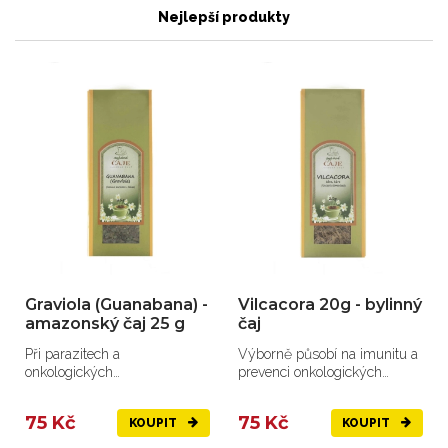
Nejlepší produkty
Graviola (Guanabana) -
Vilcacora 20g - bylinný
amazonský čaj 25 g
čaj
Při parazitech a
Výborně působí na imunitu a
onkologických
prevenci onkologických
onemocněních.
onemocnění.
75 Kč
75 Kč
KOUPIT
KOUPIT