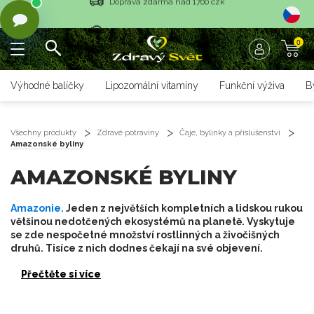
Vrácení objednávky do 14 dnů
0
Rychlé dodání <36 hodin
Doprava zdarma nad 1700 czk
Výhodné balíčky
Lipozomální vitamíny
Funkční výživa
B
Vrácení objednávky do 14 dnů
Rychlé dodání <36 hodin
Všechny produkty
Zdravé potraviny
Čaje, bylinky a příslušenství
Amazonské byliny
AMAZONSKÉ BYLINY
Amazonie.
Jeden z největších kompletních a lidskou rukou
většinou nedotčených ekosystémů na planetě. Vyskytuje
se zde nespočetné množství rostlinných a živočišných
druhů. Tisíce z nich dodnes čekají na své objevení.
Přečtěte si více