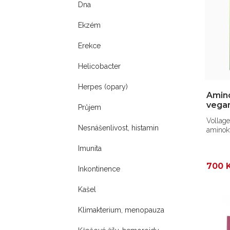
Dna
Ekzém
Erekce
Helicobacter
Herpes (opary)
Amino
vega
Průjem
Vollage
Nesnášenlivost, histamin
aminoky
Imunita
700 
Inkontinence
Kašel
Klimakterium, menopauza