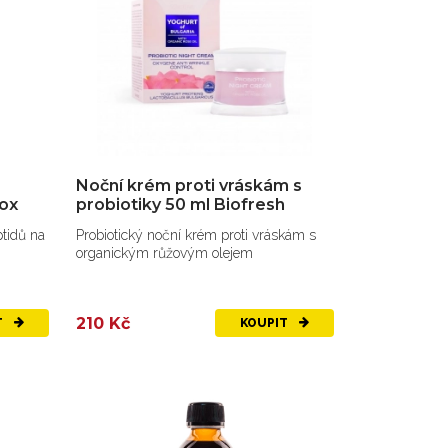
Noční krém proti vráskám s
box
probiotiky 50 ml Biofresh
ptidů na
Probiotický noční krém proti vráskám s
organickým růžovým olejem
210 Kč
T
KOUPIT