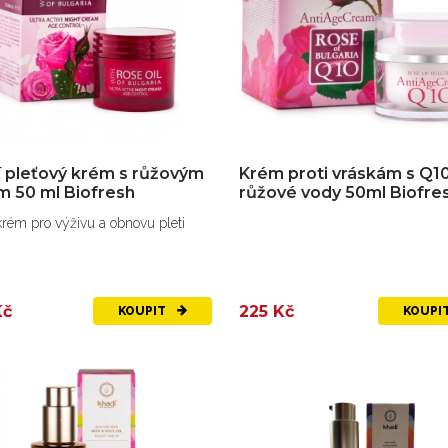
 pleťový krém s růžovým
Krém proti vráskám s Q10
m 50 ml Biofresh
růžové vody 50ml Biofre
rém pro výživu a obnovu pleti
Kč
225 Kč
KOUPIT
KOUPI