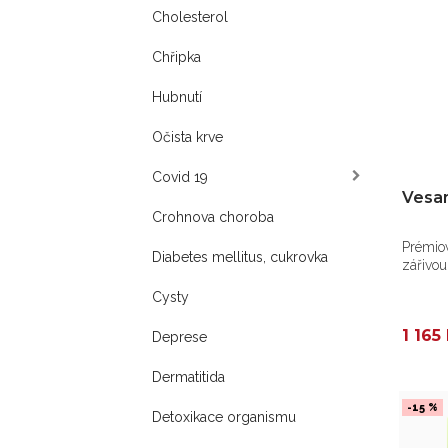
Cholesterol
Chřipka
Hubnutí
Očista krve
Covid 19
Vesa
Crohnova choroba
Prémiov
Diabetes mellitus, cukrovka
zářivou
Cysty
1 165
Deprese
Dermatitida
-15 %
Detoxikace organismu