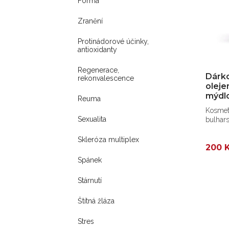
Forma
Zranění
Protinádorové účinky,
antioxidanty
Regenerace,
Dárk
rekonvalescence
oleje
mýdlo
Reuma
Kosmet
Sexualita
bulhars
Skleróza multiplex
200 
Spánek
Stárnutí
Štítná žláza
Stres