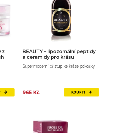
 z
BEAUTY – lipozomální peptidy
sh
a ceramidy pro krásu
Supermoderní přístup ke kráse pokožky.
965 Kč
T
KOUPIT