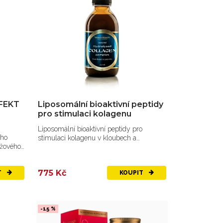
EFEKT
Liposomální bioaktivní peptidy
pro stimulaci kolagenu
Liposomální bioaktivní peptidy pro
ého
stimulaci kolagenu v kloubech a
ůžového
šlachách.
775 Kč
T
KOUPIT
-15 %