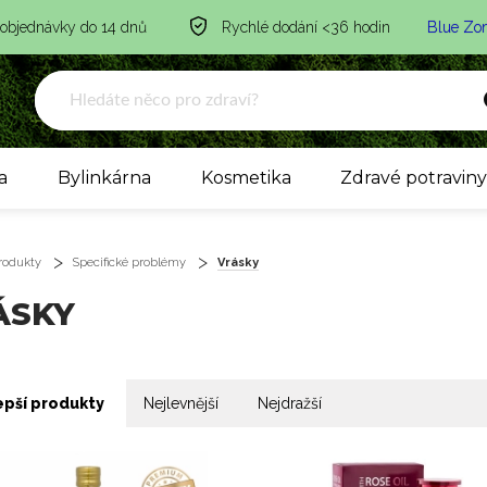
 objednávky do 14 dnů
Rychlé dodání <36 hodin
Blue Zo
a
Bylinkárna
Kosmetika
Zdravé potravin
rodukty
Specifické problémy
Vrásky
ÁSKY
epší produkty
Nejlevnější
Nejdražší