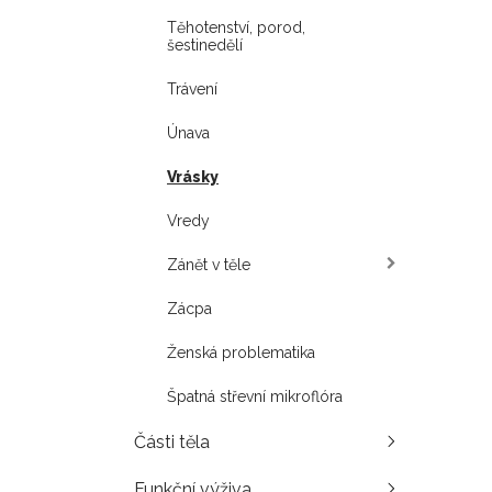
Těhotenství, porod,
šestinedělí
Trávení
Únava
Vrásky
Vredy
Zánět v těle
Zácpa
Ženská problematika
Špatná střevní mikroflóra
Části těla
Funkční výživa