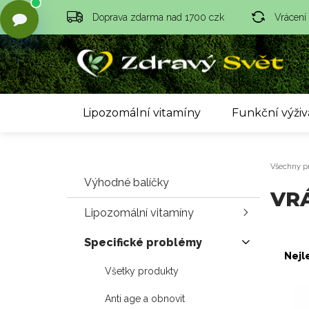
Doprava zdarma nad 1700 czk
Vrácení
Lipozomální vitamíny
Funkční výživ
Všechny p
Výhodné balíčky
VR
Lipozomální vitamíny
Specifické problémy
Nejl
Všetky produkty
Anti age a obnovit