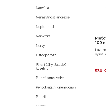
Nadváha
Nenasytnost, anorexie
Neplodnost
Nervozita
Pleťo
100 m
Nervy
Luxusní
vyživuj
Osteoporóza
Pálení žáhy, žaludeční
kyseliny
530 
Paměť, soustředění
Periodontální onemocnění
Paraziti