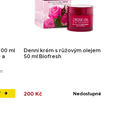
100 ml
Denní krém s růžovým olejem
e a
50 ml Biofresh
ým
200 Kč
T
Nedostupné