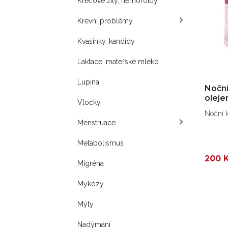
Křečové žíly, hemoroidy
Krevní problémy
Kvasinky, kandidy
Laktace, mateřské mléko
Lupina
Noční
oleje
Vločky
Noční k
Menstruace
Metabolismus
200 
Migréna
Mykózy
Mýty
Nadýmání