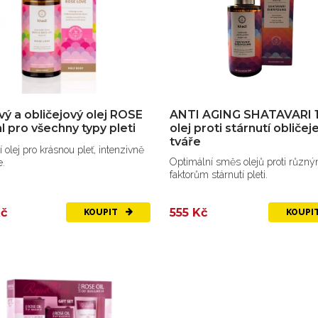
vý a obličejový olej ROSE
ANTI AGING SHATAVARI 
l pro všechny typy pleti
olej proti stárnutí obličej
tváře
 olej pro krásnou pleť, intenzivně
Optimální směs olejů proti různ
e.
faktorům stárnutí pleti.
Kč
555 Kč
KOUPIT
KOUPI