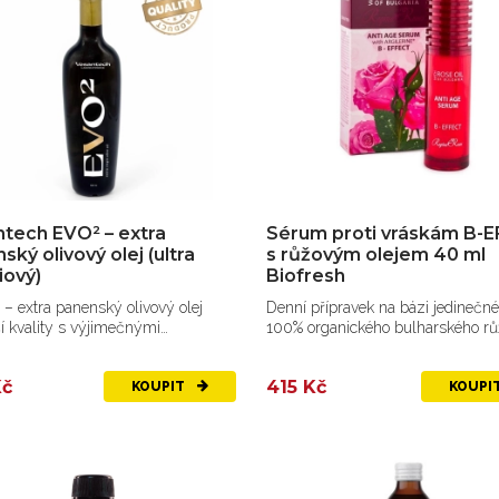
tech EVO² – extra
Sérum proti vráskám B-
ský olivový olej (ultra
s růžovým olejem 40 ml
iový)
Biofresh
– extra panenský olivový olej
Denní přípravek na bázi jedinečn
í kvality s výjimečnými
100% organického bulharského r
stmi
oleje
Kč
415 Kč
KOUPIT
KOUPI