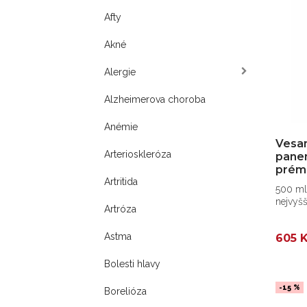
Afty
Akné
Alergie
Alzheimerova choroba
Anémie
Vesan
Arterioskleróza
panen
prém
Artritida
500 ml 
nejvyšš
Artróza
vlastno
Astma
605 
Bolesti hlavy
-15 %
Borelióza