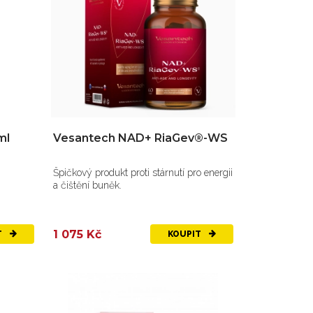
ml
Vesantech NAD+ RiaGev®-WS
Špičkový produkt proti stárnutí pro energii
a čištění buněk.
1 075 Kč
T
KOUPIT