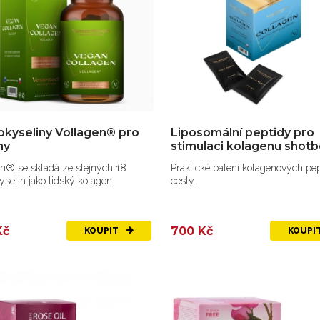
kyseliny Vollagen® pro
Liposomální peptidy pro
ny
stimulaci kolagenu shot
n® se skládá ze stejných 18
Praktické balení kolagenových pe
selin jako lidský kolagen.
cesty.
Kč
700 Kč
KOUPIT
KOUPI