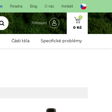
ne
Poradna
Blog
O nás
Kontakt
0
Přihlášení
0 Kč
y
Části těla
Specifické problémy