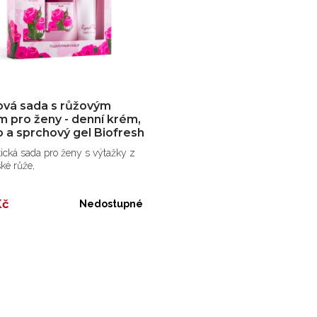
ová sada s růžovým
m pro ženy - denní krém,
 a sprchový gel Biofresh
ická sada pro ženy s výtažky z
ké růže,
Kč
Nedostupné