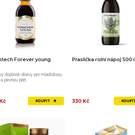
ntech Forever young
Praslička rolní nápoj 500 
ý doplněk stravy pro mladistvou,
 a pevnou pleť.
 Kč
330 Kč
KOUPIT
KOUPI