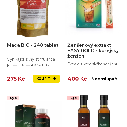
Maca BIO - 240 tablet
Ženšenový extrakt
EASY GOLD - korejský
ženšen
Vynikající, silný stimulant a
Extrakt z korejského ženšenu
přírodní afrodiziakum z
vysokých peruánských hor.
275 Kč
400 Kč
Nedostupné
KOUPIT
-15 %
-15 %