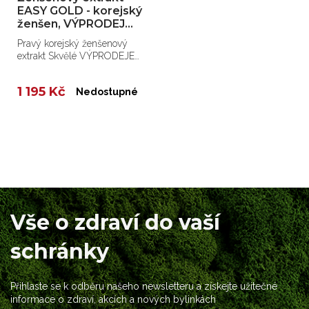
EASY GOLD - korejský
ženšen, VÝPRODEJ
2+1 !!!
Pravý korejský ženšenový
extrakt Skvělé VÝPRODEJE
na vaše oblíbené produkty!
1 195 Kč
Nedostupné
Vše o zdraví do vaší
schránky
Přihlaste se k odběru našeho newsletteru a získejte užitečné
informace o zdraví, akcích a nových bylinkách