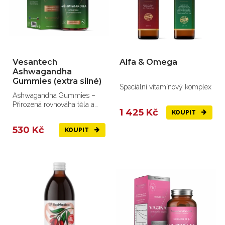
Vesantech
Alfa & Omega
Ashwagandha
Gummies (extra silné)
Speciální vitamínový komplex
Ashwagandha Gummies –
Přirozená rovnováha těla a
1 425 Kč
KOUPIT
mysli ve formě chutných...
530 Kč
KOUPIT