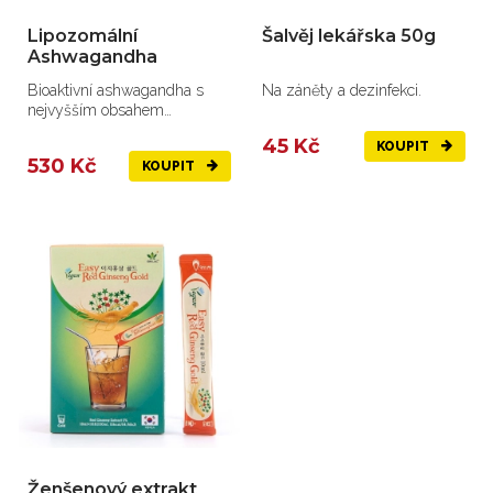
Lipozomální
Šalvěj lekářska 50g
Ashwagandha
Bioaktivní ashwagandha s
Na záněty a dezinfekci.
nejvyšším obsahem
withanoidů na trhu
45 Kč
KOUPIT
530 Kč
KOUPIT
Ženšenový extrakt