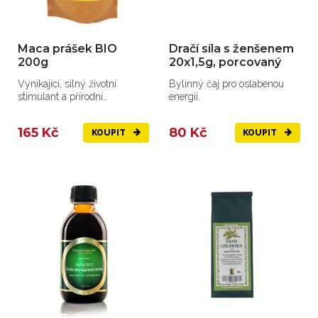
Maca prášek BIO
Dračí síla s ženšenem
200g
20x1,5g, porcovaný
Vynikající, silný životní
Bylinný čaj pro oslabenou
stimulant a přírodní
energii.
afrodiziakum z vysokých...
165 Kč
80 Kč
KOUPIT
KOUPIT