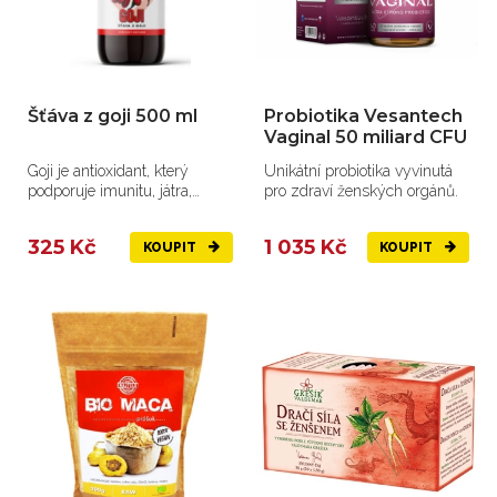
Šťáva z goji 500 ml
Probiotika Vesantech
Vaginal 50 miliard CFU
Goji je antioxidant, který
Unikátní probiotika vyvinutá
podporuje imunitu, játra,
pro zdraví ženských orgánů.
metabolismus, zrak, pokožku
a...
325 Kč
1 035 Kč
KOUPIT
KOUPIT