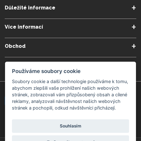
Důležité informace
O nás
Podmínky a pravidla
Více informací
Podmínky reklamace
Podmienky predplatného
Poradna
Semináře a kurzy
Zásady ochrany osobních
Kontakt
Obchod
údajů
Blog
Alergeny
Doprava a platba
Přeprava do zahraničí
Nastavení souborů cookie
Gemmoterapie
Kamenné obchody
Používáme soubory cookie
Nakupujte bezpečně
Velkoobchod
Považská Bystrica v Kauflandu
Považská Bystrica Mpark
Soubory cookie a další technologie používáme k tomu,
abychom zlepšili vaše prohlížení našich webových
Záruka kvality
Žilina
Čadca
stránek, zobrazovali vám přizpůsobený obsah a cílené
reklamy, analyzovali návštěvnost našich webových
stránek a pochopili, odkud návštěvníci přicházejí.
Platební metody
Souhlasím